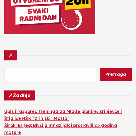
Pretraga
Zadnje
​Upis i raspored treninga za Mlađe pionire, Zrinjevce i
Štigliće HŠK “Zrinjski” Mostar
Široki Brijeg: Bivši gimnazijalci proslavili 25 godina
mature