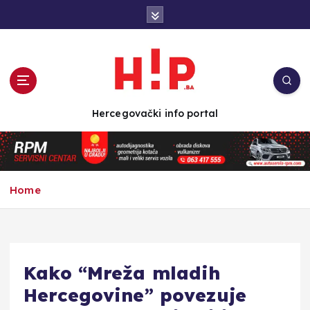
S
k
i
p
t
o
c
Hercegovački info portal
o
n
t
e
n
Home
t
Kako “Mreža mladih
Hercegovine” povezuje