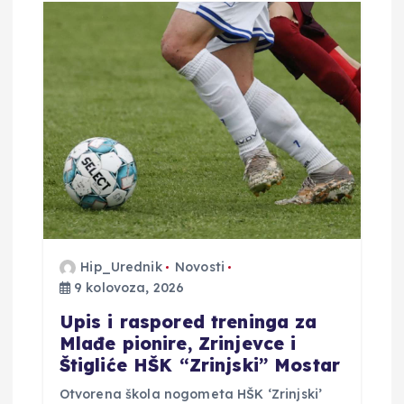
j
a
o
b
j
a
Hip_Urednik
Novosti
v
9 kolovoza, 2026
​Upis i raspored treninga za
a
Mlađe pionire, Zrinjevce i
Štigliće HŠK “Zrinjski” Mostar
​Otvorena škola nogometa HŠK ‘Zrinjski’