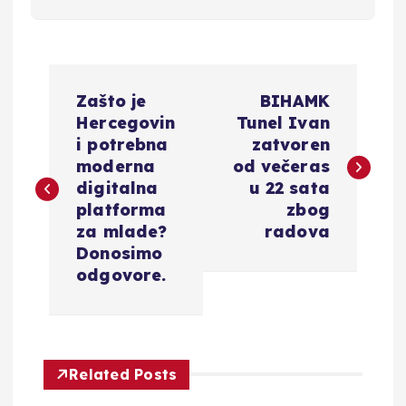
N
Zašto je
BIHAMK
a
Hercegovin
Tunel Ivan
i potrebna
zatvoren
v
moderna
od večeras
digitalna
u 22 sata
i
platforma
zbog
za mlade?
radova
g
Donosimo
odgovore.
a
c
Related Posts
i