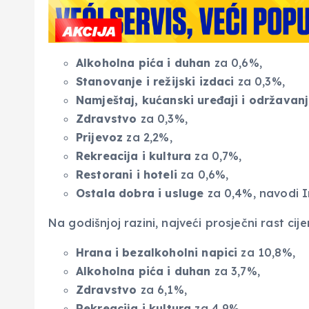
Alkoholna pića i duhan
za 0,6%,
Stanovanje i režijski izdaci
za 0,3%,
Namještaj, kućanski uređaji i održavan
Zdravstvo
za 0,3%,
Prijevoz
za 2,2%,
Rekreacija i kultura
za 0,7%,
Restorani i hoteli
za 0,6%,
Ostala dobra i usluge
za 0,4%, navodi I
Na godišnjoj razini, najveći prosječni rast cije
Hrana i bezalkoholni napici
za 10,8%,
Alkoholna pića i duhan
za 3,7%,
Zdravstvo
za 6,1%,
Rekreacija i kultura
za 4,9%,