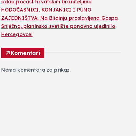
odao počast hrvatskim braniteljima
HODOČASNICI, KONJANICI I PUNO
ZAJEDNIŠTVA: Na Blidinju proslavljena Gospa
Snježna, planinsko svetište ponovno ujedinilo
Hercegovce!
Komentari
Nema komentara za prikaz.