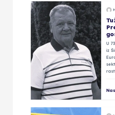
c
Tu
i
Pr
go
j
U 73
a
iz Š
Euro
o
sekt
rast
b
Nas
j
a