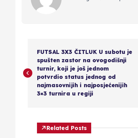
N
FUTSAL 3X3 ČITLUK U subotu je
a
spušten zastor na ovogodišnji
turnir, koji je još jednom
v
potvrdio status jednog od
najmasovnijih i najposjećenijih
3×3 turnira u regiji
i
g
Related Posts
a