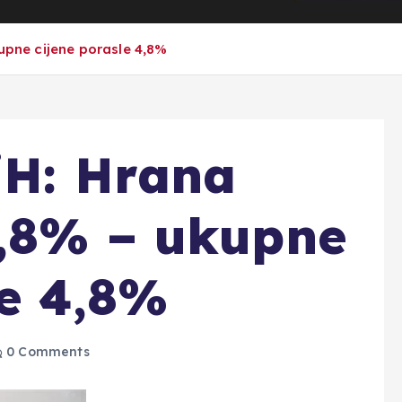
kupne cijene porasle 4,8%
BiH: Hrana
0,8% – ukupne
le 4,8%
0 Comments