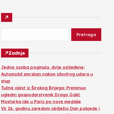
Pretraga
Zadnje
Jedna osoba poginula, dvije ozlijeđene:
Automobil smrskan nakon silovitog udara u
stup
Tužna vijest iz Širokog Brijega: Preminuo
ugledni gospodarstvenik Drago Galić
Mostarka ide u Pariz po nove medalje
Vir 26. godinu zaredom obilježio Dan pobjede i