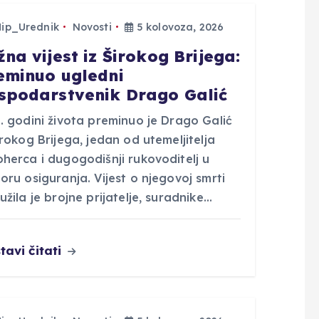
Hip_Urednik
Novosti
5 kolovoza, 2026
žna vijest iz Širokog Brijega:
eminuo ugledni
spodarstvenik Drago Galić
. godini života preminuo je Drago Galić
irokog Brijega, jedan od utemeljitelja
herca i dugogodišnji rukovoditelj u
oru osiguranja. Vijest o njegovoj smrti
užila je brojne prijatelje, suradnike…
tavi čitati