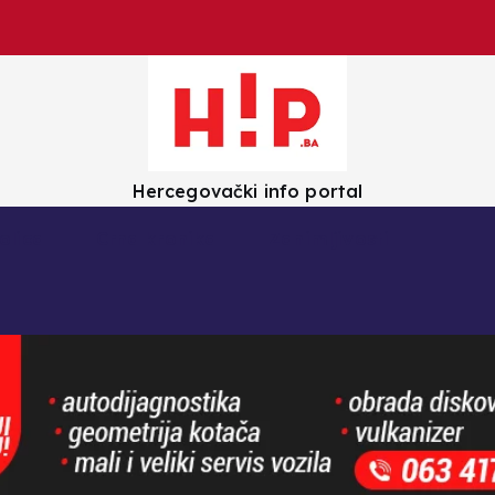
Hercegovački info portal
olica
Crna kronika
Zanimljivosti