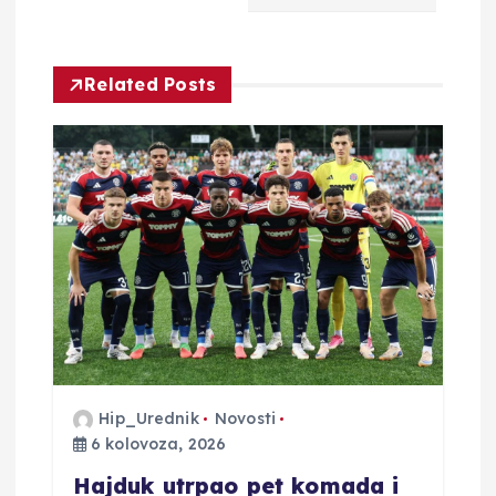
c
i
Related Posts
j
a
o
b
j
a
Hip_Urednik
Novosti
v
6 kolovoza, 2026
a
Hajduk utrpao pet komada i