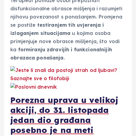
Terapeut pomaže osobi prepoznati
disfunkcionalne obrasce mišljenja i razumjeti
njihovu povezanost s ponašanjem. Promjena
se postiže
testiranjem tih uvjerenja i
izlaganjem situacijama
u kojima osoba
primjenjuje nove obrasce mišljenja, što vodi
ka
formiranju zdravijih i funkcionalnijih
obrazaca ponašanja
.
Porezna uprava u velikoj
akciji, do 31. listopada
jedan dio građana
posebno je na meti