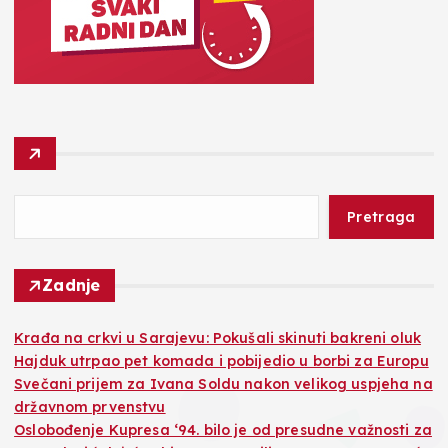
Pretraga
Zadnje
Krađa na crkvi u Sarajevu: Pokušali skinuti bakreni oluk
Hajduk utrpao pet komada i pobijedio u borbi za Europu
Svečani prijem za Ivana Soldu nakon velikog uspjeha na
državnom prvenstvu
Oslobođenje Kupresa ‘94. bilo je od presudne važnosti za