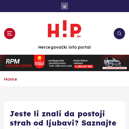
S
k
i
p
t
o
c
Hercegovački info portal
o
n
t
e
n
Home
t
Jeste li znali da postoji
strah od ljubavi? Saznajte