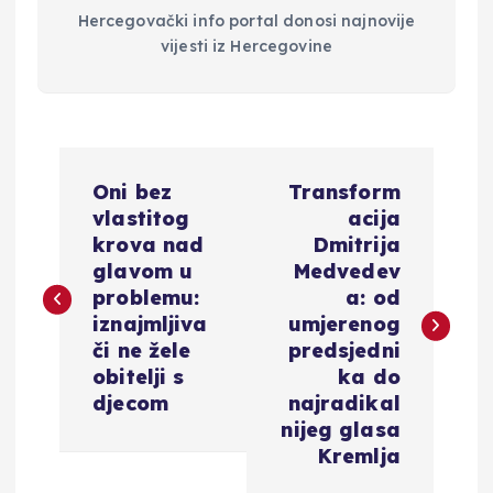
Hercegovački info portal donosi najnovije
vijesti iz Hercegovine
N
Oni bez
Transform
a
vlastitog
acija
krova nad
Dmitrija
v
glavom u
Medvedev
problemu:
a: od
i
iznajmljiva
umjerenog
či ne žele
predsjedni
g
obitelji s
ka do
djecom
najradikal
a
nijeg glasa
Kremlja