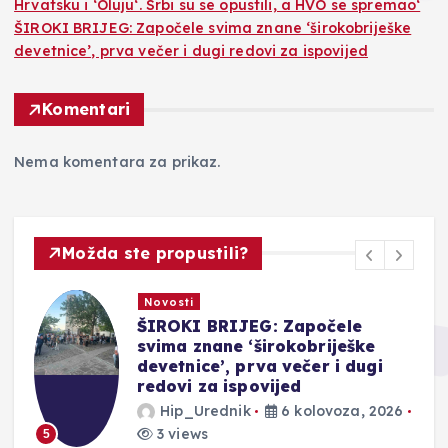
Hrvatsku i ‘Oluju‘. Srbi su se opustili, a HVO se spremao‘
ŠIROKI BRIJEG: Započele svima znane ‘širokobriješke
devetnice’, prva večer i dugi redovi za ispovijed
Komentari
Nema komentara za prikaz.
Možda ste propustili?
Novosti
ŠIROKI BRIJEG: Započele
svima znane ‘širokobriješke
devetnice’, prva večer i dugi
redovi za ispovijed
Hip_Urednik
6 kolovoza, 2026
3 views
5