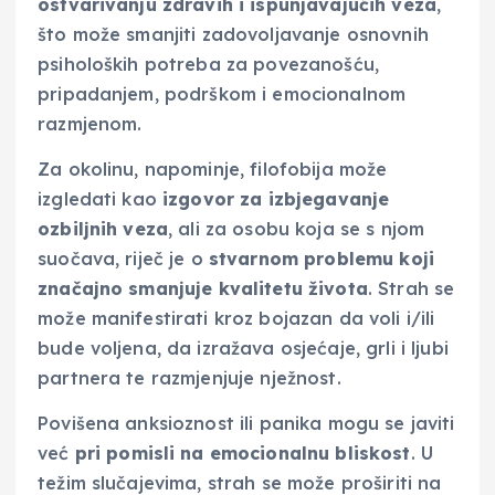
ostvarivanju zdravih i ispunjavajućih veza
,
što može smanjiti zadovoljavanje osnovnih
psiholoških potreba za povezanošću,
pripadanjem, podrškom i emocionalnom
razmjenom.
Za okolinu, napominje, filofobija može
izgledati kao
izgovor za izbjegavanje
ozbiljnih veza
, ali za osobu koja se s njom
suočava, riječ je o
stvarnom problemu koji
značajno smanjuje kvalitetu života
. Strah se
može manifestirati kroz bojazan da voli i/ili
bude voljena, da izražava osjećaje, grli i ljubi
partnera te razmjenjuje nježnost.
Povišena anksioznost ili panika mogu se javiti
već
pri pomisli na emocionalnu bliskost
. U
težim slučajevima, strah se može proširiti na