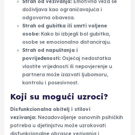
Strah od vezivanja:
Emotivna veza se
doživljava kao ograničavajuća i
odgovorna obaveza.
Strah od gubitka ili smrti voljene
osobe:
Kako bi izbjegli bol gubitka,
osobe se emocionalno distanciraju.
Strah od napuštanja i
povrijeđenosti:
Osjećaj nedostatka
vlastite vrijednosti ili nepovjerenje u
partnera može izazvati ljubomoru,
kontrolu i posesivnost.
Koji su mogući uzroci?
Disfunkcionalna obitelj i stilovi
vezivanja:
Nezadovoljenje osnovnih psihičkih
potreba u djetinjstvu može uzrokovati
disfunkcionalne obrasce vezivanja i