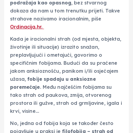
podražaja kao opasnog
, bez stvarnog
dokaza da nam u tom trenutku prijeti. Takve
strahove nazivamo iracionalnim, piše
Ordinacija.hr.
Kada je iracionalni strah (od mjesta, objekta,
životinje ili situacije) izrazito snažan,
preplavljujući i ometajući, govorimo o
specifičnim fobijama. Budući da su praćene
jakom anksioznošću, panikom i/ili osjećajem
užasa,
fobije spadaju u anksiozne
poremećaje
. Među najčešćim fobijama su
tako strah od paukova, zmija, otvorenog
prostora ili gužve, strah od grmljavine, igala i
krvi, visine…
No, jedna od fobija koja se također često
pojavljuje u praksi je
filofobija – strah od