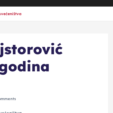
svećeništva
jstorović
 godina
omments