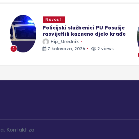
Novosti
Aktivan požar kod Konjica, u
gašenju sudjelovali Air Tractor i
helikopter OS-a BiH
Hip_Urednik
7 kolovoza, 2026
5 views
5
la. Kontakt za