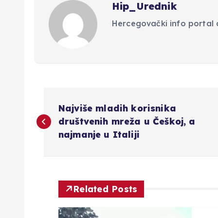
Hip_Urednik
Hercegovački info portal d
N
Najviše mladih korisnika
a
društvenih mreža u Češkoj, a
najmanje u Italiji
v
i
Related Posts
g