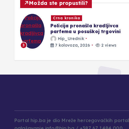
Možda ste propustili?
Novosti
a
Policijski službenici PU Posušje
ni
rasvijetlili kazneno djelo krađe
Hip_Urednik
7 kolovoza, 2026
2 views
4
Portal hip.ba je dio Mreže hercegovačkih porta
oglašavanje info@hip.ba / +387 67 1484 000