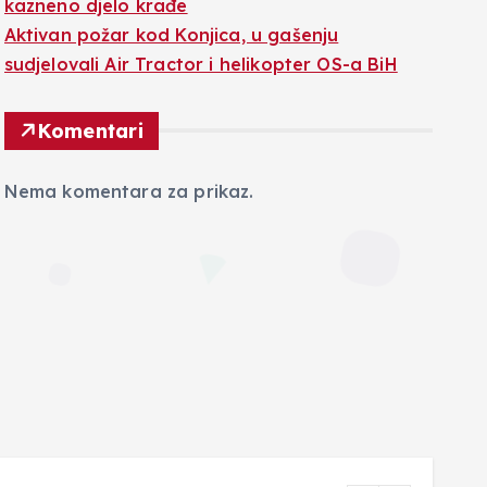
kazneno djelo krađe
Aktivan požar kod Konjica, u gašenju
sudjelovali Air Tractor i helikopter OS-a BiH
Komentari
Nema komentara za prikaz.