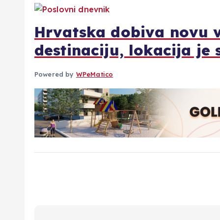
Hrvatska dobiva novu v
destinaciju, lokacija je
Powered by
WPeMatico