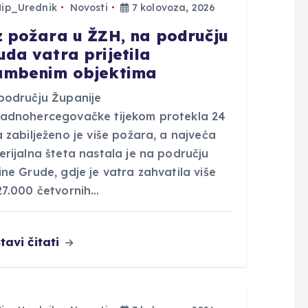
Hip_Urednik
Novosti
7 kolovoza, 2026
z požara u ŽZH, na području
uda vatra prijetila
ambenim objektima
području Županije
adnohercegovačke tijekom protekla 24
 zabilježeno je više požara, a najveća
rijalna šteta nastala je na području
ne Grude, gdje je vatra zahvatila više
27.000 četvornih…
tavi čitati