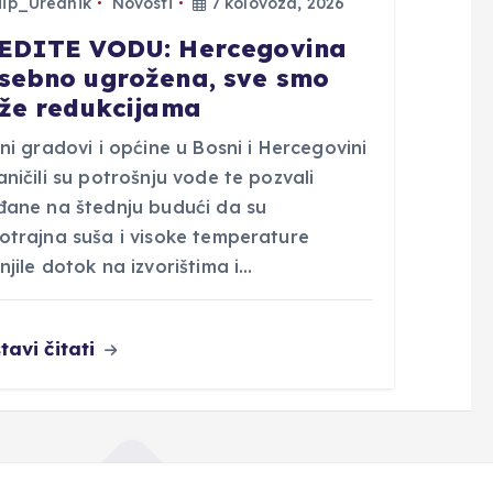
Hip_Urednik
Novosti
7 kolovoza, 2026
EDITE VODU: Hercegovina
sebno ugrožena, sve smo
iže redukcijama
ni gradovi i općine u Bosni i Hercegovini
ničili su potrošnju vode te pozvali
đane na štednju budući da su
otrajna suša i visoke temperature
jile dotok na izvorištima i…
tavi čitati