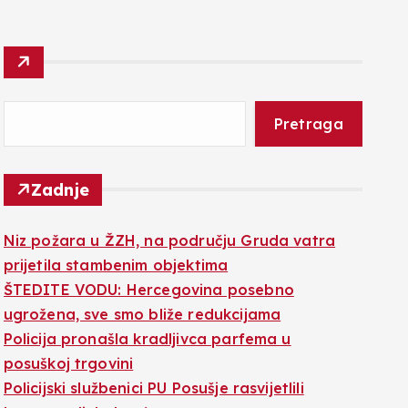
Pretraga
Zadnje
Niz požara u ŽZH, na području Gruda vatra
prijetila stambenim objektima
ŠTEDITE VODU: Hercegovina posebno
ugrožena, sve smo bliže redukcijama
Policija pronašla kradljivca parfema u
posuškoj trgovini
Policijski službenici PU Posušje rasvijetlili