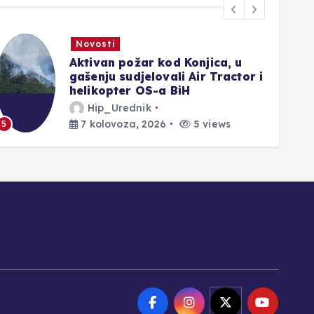
Novosti
Medved: Ispravljamo posljednju
nepravdu, 200 000 branitelja
će dobiti novo pravo
Hip_Urednik
7 kolovoza, 2026
4 views
6
1