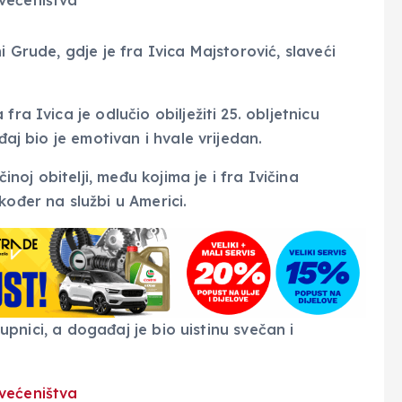
i Grude, gdje je fra Ivica Majstorović, slaveći
ra Ivica je odlučio obilježiti 25. obljetnicu
đaj bio je emotivan i hvale vrijedan.
činoj obitelji, među kojima je i fra Ivičina
kođer na službi u Americi.
 župnici, a događaj je bio uistinu svečan i