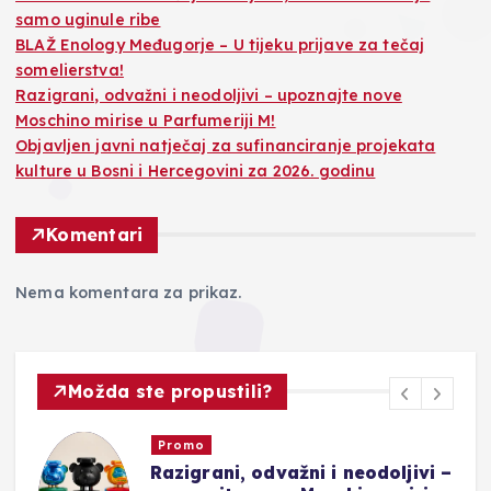
samo uginule ribe
BLAŽ Enology Međugorje – U tijeku prijave za tečaj
somelierstva!
Razigrani, odvažni i neodoljivi – upoznajte nove
Moschino mirise u Parfumeriji M!
Objavljen javni natječaj za sufinanciranje projekata
kulture u Bosni i Hercegovini za 2026. godinu
Komentari
Nema komentara za prikaz.
Možda ste propustili?
Promo
Razigrani, odvažni i neodoljivi –