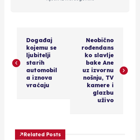
N
Događaj
Neobično
a
kojemu se
rođendans
ljubitelji
ko slavlje
v
starih
bake Ane
automobil
uz izvornu
i
a iznova
nošnju, TV
vraćaju
kamere i
g
glazbu
uživo
a
c
Related Posts