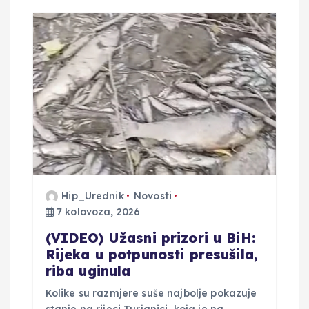
i
j
a
o
b
j
Hip_Urednik
Novosti
a
7 kolovoza, 2026
v
(VIDEO) Užasni prizori u BiH:
Rijeka u potpunosti presušila,
a
riba uginula
Kolike su razmjere suše najbolje pokazuje
stanje na rijeci Turjanici, koja je na