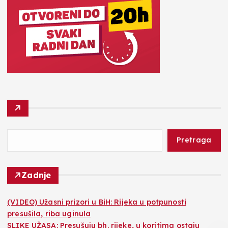
Pretraga
Zadnje
(VIDEO) Užasni prizori u BiH: Rijeka u potpunosti
presušila, riba uginula
SLIKE UŽASA: Presušuju bh. rijeke, u koritima ostaju