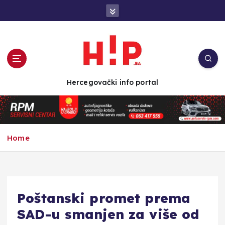
S
k
i
p
t
o
c
Hercegovački info portal
o
n
t
e
n
Home
t
Poštanski promet prema
SAD-u smanjen za više od