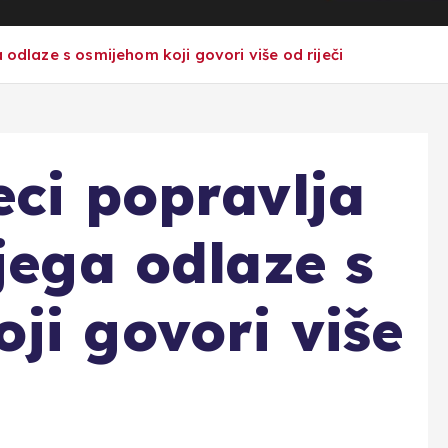
 odlaze s osmijehom koji govori više od riječi
eci popravlja
jega odlaze s
ji govori više