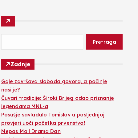
Pretraga
Zadnje
Gdje završava sloboda govora, a počinje
nasilje?
Čuvari tradicije: Široki Brijeg odao priznanje
legendama MNL-a
Posušje savladalo Tomislav u posljednjoj
provjeri uoči početka prvenstva!
Mepas Mall Drama Dan