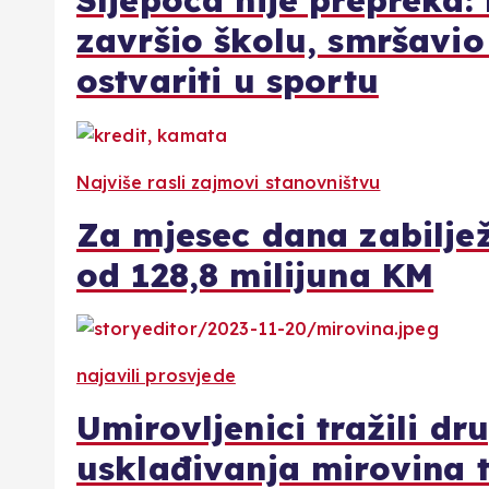
Sljepoća nije prepreka:
završio školu, smršavio 
ostvariti u sportu
Najviše rasli zajmovi stanovništvu
Za mjesec dana zabilje
od 128,8 milijuna KM
najavili prosvjede
Umirovljenici tražili dr
usklađivanja mirovina 