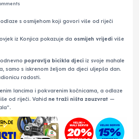
omments
ovjek iz Konjica pokazuje da
osmijeh vrijedi
više
akodnevno
popravlja bicikla djeci
iz svoje mahale
ta, samo s iskrenom željom da djeci uljepša dan.
dionicu radosti.
enim lancima i pokvarenim kočnicama, a odlaze
iše od riječi. Vahid
ne traži ništa zauzvrat
—
ala”.