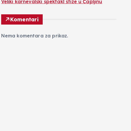
Veliki karnevalski spektakl stiže u Čapljinu
Komentari
Nema komentara za prikaz.