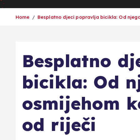
Home
Besplatno djeci popravlja bicikla: Od njega
Besplatno dj
bicikla: Od n
osmijehom ko
od riječi