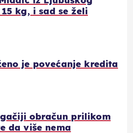
 Mladić iz Ljubuškog
15 kg, i sad se želi
ženo je povećanje kredita
ugačiji obračun prilikom
te da više nema