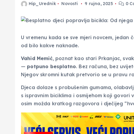
Hip_Urednik
Novosti
9 rujna, 2025
0 C
U vremenu kada se sve mjeri novcem, jedan č
od bilo kakve naknade.
Vahid Memić
, poznat kao stari Prkanjac, sv
—
potpuno besplatno
. Bez računa, bez uvije
Njegov skromni kutak pretvorio se u pravu ra
Djeca dolaze s probušenim gumama, olabavlj
s ispravnim biciklima i osmijehom koji govori v
osim možda kratkog razgovora i dječijeg “hv