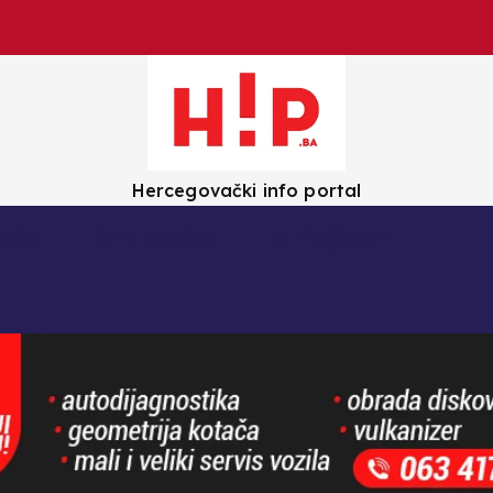
Hercegovački info portal
olica
Crna kronika
Zanimljivosti