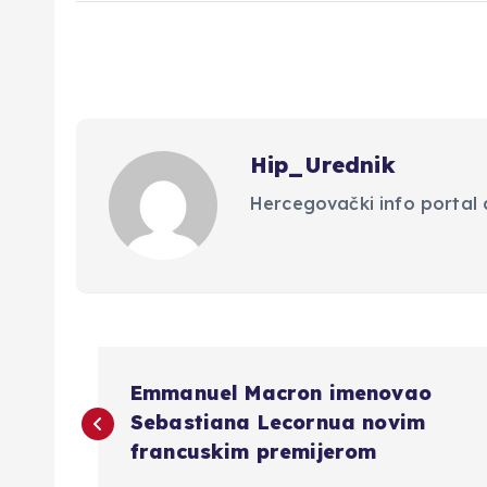
Hip_Urednik
Hercegovački info portal d
N
Emmanuel Macron imenovao
a
Sebastiana Lecornua novim
francuskim premijerom