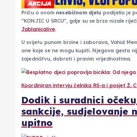
Priču o ovom
nesebičnom djelu
podijelio je 
”KONJIC U SRCU”, gdje su se brzo nizale riječi
Jablanicalive
.
U svijetu punom brzine i zaborava, Vahid Mem
one koje se ne mogu kupiti. Njegova gesta nij
zajedništvu, dobroti i pravim vrijednostima.
Koordiniran intervju čelnika RS-a i posjet Ž. C
Dodik i suradnici oček
sankcije, sudjelovanje n
upitno