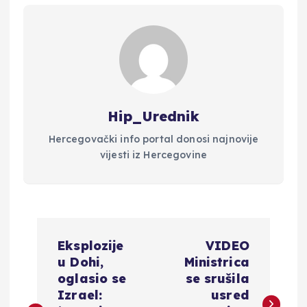
Hip_Urednik
Hercegovački info portal donosi najnovije
vijesti iz Hercegovine
N
Eksplozije
VIDEO
a
u Dohi,
Ministrica
oglasio se
se srušila
v
Izrael:
usred