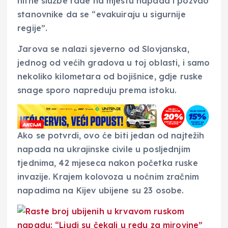
hitne službe rade na mjestu napada i pozvao
stanovnike da se “evakuiraju u sigurnije
regije”.
Jarova se nalazi sjeverno od Slovjanska,
jednog od većih gradova u toj oblasti, i samo
nekoliko kilometara od bojišnice, gdje ruske
snage sporo napreduju prema istoku.
Ako se potvrdi, ovo će biti jedan od najtežih
napada na ukrajinske civile u posljednjim
tjednima, 42 mjeseca nakon početka ruske
invazije. Krajem kolovoza u noćnim zračnim
napadima na Kijev ubijene su 23 osobe.