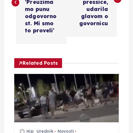
‘Preuzima
pressice,
i
mo punu
udarila
odgovorno
glavom o
g
st. Mi smo
govornicu
to proveli’
a
c
Related Posts
i
j
a
o
b
Hip_Urednik
Novosti