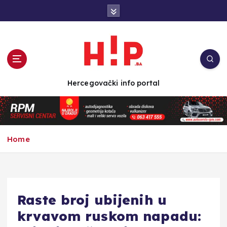
S
k
i
p
t
o
c
Hercegovački info portal
o
n
t
e
n
Home
t
Raste broj ubijenih u
krvavom ruskom napadu: