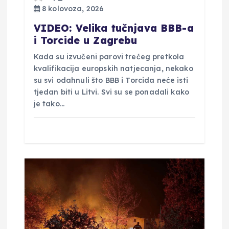
8 kolovoza, 2026
j
VIDEO: Velika tučnjava BBB-a
a
i Torcide u Zagrebu
Kada su izvučeni parovi trećeg pretkola
v
kvalifikacija europskih natjecanja, nekako
su svi odahnuli što BBB i Torcida neće isti
a
tjedan biti u Litvi. Svi su se ponadali kako
je tako…