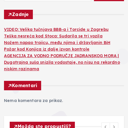
Zadnje
VIDEO: Velika tučnjava BBB-a i Torcide u Zagrebu
Teška nesreća kod Stoca: Sudarila se tri vozila
Nožem napao trojicu, među njima i državljanin BiH
Požar kod Konjica iz dalje izvan kontrole
AGENCIJA ZA VODNO PODRUČJE JADRANSKOG MORA |
Dugotrajna suša snizila vodostaje, no nisu na rekordno
niskim razinama
Komentari
Nema komentara za prikaz.
Možda ste propustili?