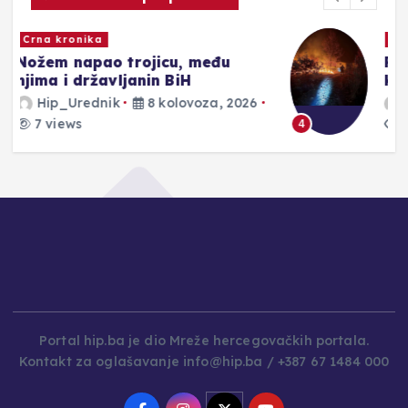
Novosti
Požar kod Konjica iz dalje izvan
kontrole
Hip_Urednik
8 kolovoza, 2026
3 views
4
Portal hip.ba je dio Mreže hercegovačkih portala.
Kontakt za oglašavanje info@hip.ba / +387 67 1484 000