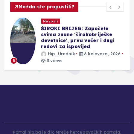
Možda ste propustili?
Novosti
ŠIROKI BRIJEG: Započele
svima znane ‘širokobriješke
devetnice’, prva večer i dugi
redovi za ispovijed
Hip_Urednik
6 kolovoza, 2026
3 views
5
Portal hip.ba je dio Mreže hercegovačkih portala.