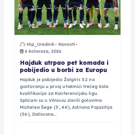
j
a
v
Hip_Urednik
Novosti
6 kolovoza, 2026
a
Hajduk utrpao pet komada i
pobijedio u borbi za Europu
Hajduk je pobijedio Žalgiris 5:2 na
gostovanju u prvoj utakmici trećeg kola
kvalifikacija za Konferencijsku ligu.
Splićani su u Vilniusu slavili golovima
Michelea Šege (5′, 44′), Adriona Pajazitija
(56′), Dalissona…