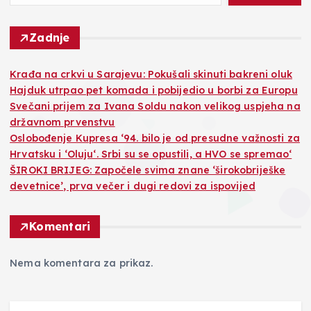
Zadnje
Krađa na crkvi u Sarajevu: Pokušali skinuti bakreni oluk
Hajduk utrpao pet komada i pobijedio u borbi za Europu
Svečani prijem za Ivana Soldu nakon velikog uspjeha na
državnom prvenstvu
Oslobođenje Kupresa ‘94. bilo je od presudne važnosti za
Hrvatsku i ‘Oluju‘. Srbi su se opustili, a HVO se spremao‘
ŠIROKI BRIJEG: Započele svima znane ‘širokobriješke
devetnice’, prva večer i dugi redovi za ispovijed
Komentari
Nema komentara za prikaz.