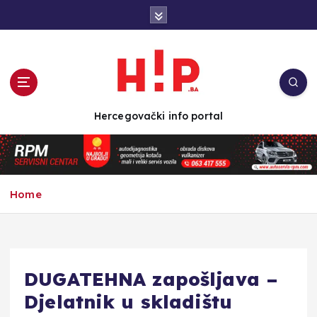
S
k
i
p
t
o
c
Hercegovački info portal
o
n
t
e
n
Home
t
DUGATEHNA zapošljava –
Djelatnik u skladištu