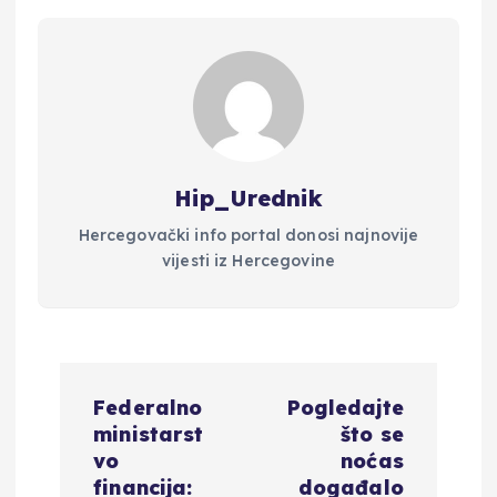
Hip_Urednik
Hercegovački info portal donosi najnovije
vijesti iz Hercegovine
N
Federalno
Pogledajte
a
ministarst
što se
vo
noćas
financija:
događalo