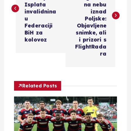
v
Isplata
na nebu
i
invalidnina
iznad
u
Poljske:
g
Federaciji
Objavljene
BiH za
snimke, ali
a
kolovoz
i prizori s
FlightRada
c
ra
i
j
Related Posts
a
o
b