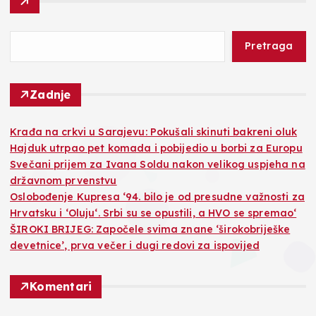
Pretraga
Zadnje
Krađa na crkvi u Sarajevu: Pokušali skinuti bakreni oluk
Hajduk utrpao pet komada i pobijedio u borbi za Europu
Svečani prijem za Ivana Soldu nakon velikog uspjeha na
državnom prvenstvu
Oslobođenje Kupresa ‘94. bilo je od presudne važnosti za
Hrvatsku i ‘Oluju‘. Srbi su se opustili, a HVO se spremao‘
ŠIROKI BRIJEG: Započele svima znane ‘širokobriješke
devetnice’, prva večer i dugi redovi za ispovijed
Komentari