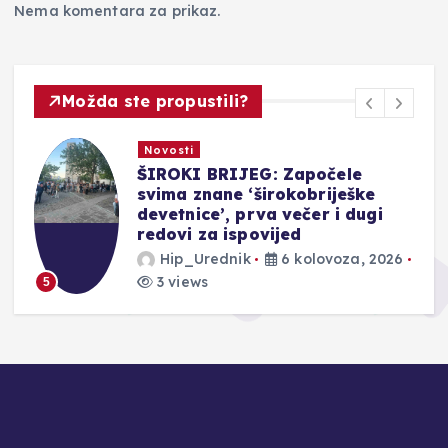
Nema komentara za prikaz.
Možda ste propustili?
Novosti
ŠIROKI BRIJEG: Započele
svima znane ‘širokobriješke
devetnice’, prva večer i dugi
redovi za ispovijed
Hip_Urednik
6 kolovoza, 2026
3 views
5