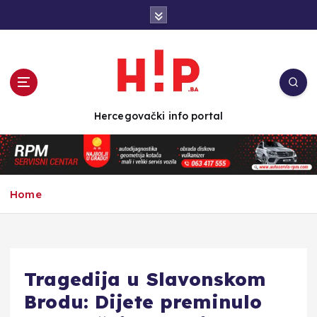
S
k
i
p
t
o
c
Hercegovački info portal
o
n
t
e
n
Home
t
Tragedija u Slavonskom
Brodu: Dijete preminulo