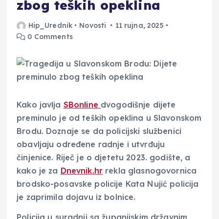
zbog teških opeklina
Hip_Urednik
Novosti
11 rujna, 2025
0 Comments
Kako javlja
SBonline
dvogodišnje dijete
preminulo je od teških opeklina u Slavonskom
Brodu. Doznaje se da policijski službenici
obavljaju određene radnje i utvrđuju
činjenice. Riječ je o djetetu 2023. godište, a
kako je za
Dnevnik.hr
rekla glasnogovornica
brodsko-posavske policije Kata Nujić policija
je zaprimila dojavu iz bolnice.
Policija u suradnji sa županijskim državnim