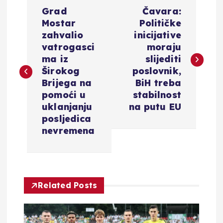
N
Grad
Čavara:
a
Mostar
Političke
zahvalio
inicijative
v
vatrogasci
moraju
ma iz
slijediti
i
Širokog
poslovnik,
Brijega na
BiH treba
g
pomoći u
stabilnost
uklanjanju
na putu EU
a
posljedica
nevremena
c
i
Related Posts
j
a