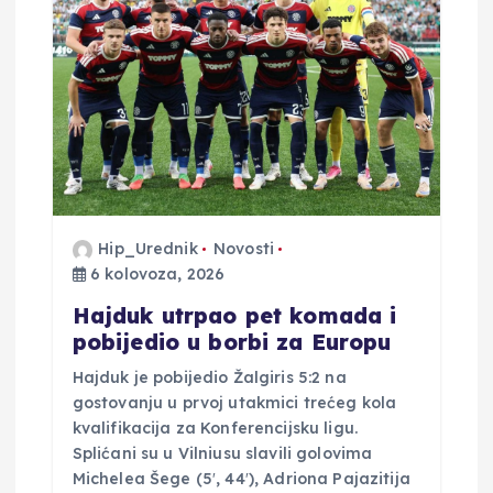
o
b
j
a
Hip_Urednik
Novosti
v
6 kolovoza, 2026
a
Hajduk utrpao pet komada i
pobijedio u borbi za Europu
Hajduk je pobijedio Žalgiris 5:2 na
gostovanju u prvoj utakmici trećeg kola
kvalifikacija za Konferencijsku ligu.
Splićani su u Vilniusu slavili golovima
Michelea Šege (5′, 44′), Adriona Pajazitija