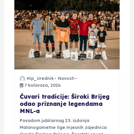
a
o
b
j
a
v
Hip_Urednik
Novosti
7 kolovoza, 2026
a
Čuvari tradicije: Široki Brijeg
odao priznanje legendama
MNL-a
Povodom jubilarnog 25. izdanja
Malonogometne lige mjesnih zajednica