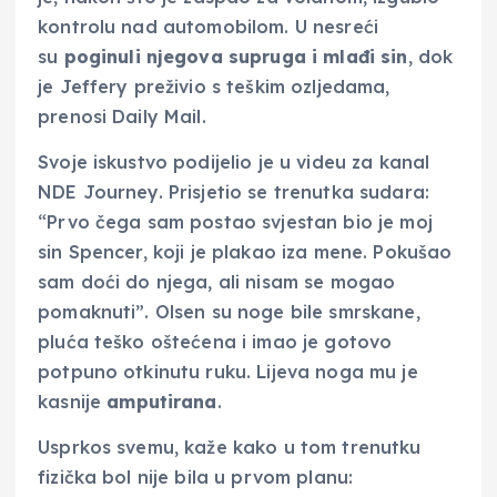
kontrolu nad automobilom. U nesreći
su
poginuli njegova supruga i mlađi sin
, dok
je Jeffery preživio s teškim ozljedama,
prenosi Daily Mail.
Svoje iskustvo podijelio je u videu za kanal
NDE Journey. Prisjetio se trenutka sudara:
“Prvo čega sam postao svjestan bio je moj
sin Spencer, koji je plakao iza mene. Pokušao
sam doći do njega, ali nisam se mogao
pomaknuti”. Olsen su noge bile smrskane,
pluća teško oštećena i imao je gotovo
potpuno otkinutu ruku. Lijeva noga mu je
kasnije
amputirana
.
Usprkos svemu, kaže kako u tom trenutku
fizička bol nije bila u prvom planu: