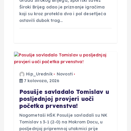
Grada Širokog Brijega, Športski savez
Široki Brijeg odao je priznanje igračima
koji su kroz protekla dva i pol desetljeća
ostavili dubok trag…
Hip_Urednik
Novosti
7 kolovoza, 2026
Posušje savladalo Tomislav u
posljednjoj provjeri uoči
početka prvenstva!
Nogometaši HŠK Posušje savladali su NK
Tomislav s 3-1 (2-0) na Mokrom Docu, u
posljednjoj pripremnoj utakmici prije