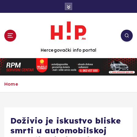
S
k
i
p
t
o
c
Hercegovački info portal
o
n
t
e
n
Home
t
Doživio je iskustvo bliske
smrti u automobilskoj