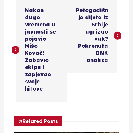
N
Nakon
Petogodišn
a
dugo
je dijete iz
vremena u
Srbije
v
javnosti se
ugrizao
pojavio
vuk?
i
Mišo
Pokrenuta
Kovač!
DNK
g
Zabavio
analiza
ekipu i
a
zapjevao
svoje
c
hitove
i
j
Related Posts