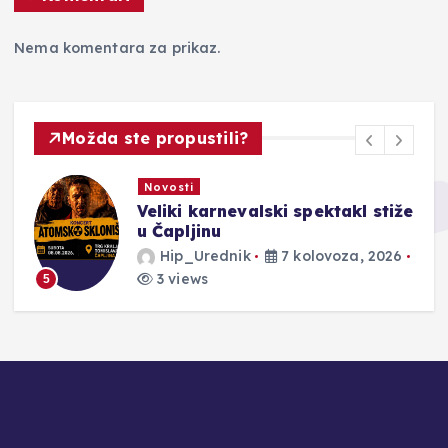
Nema komentara za prikaz.
Možda ste propustili?
Novosti
Veliki karnevalski spektakl stiže
u Čapljinu
Hip_Urednik
7 kolovoza, 2026
3 views
5