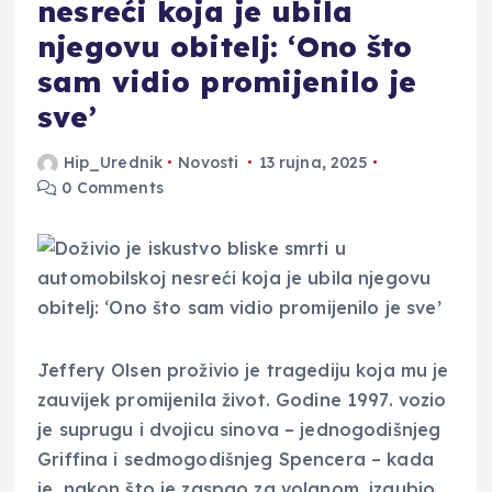
nesreći koja je ubila
njegovu obitelj: ‘Ono što
sam vidio promijenilo je
sve’
Hip_Urednik
Novosti
13 rujna, 2025
0 Comments
Jeffery Olsen proživio je tragediju koja mu je
zauvijek promijenila život. Godine 1997. vozio
je suprugu i dvojicu sinova – jednogodišnjeg
Griffina i sedmogodišnjeg Spencera – kada
je, nakon što je zaspao za volanom, izgubio