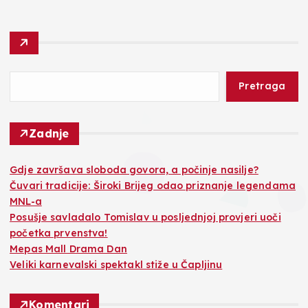
Pretraga
Zadnje
Gdje završava sloboda govora, a počinje nasilje?
Čuvari tradicije: Široki Brijeg odao priznanje legendama
MNL-a
Posušje savladalo Tomislav u posljednjoj provjeri uoči
početka prvenstva!
Mepas Mall Drama Dan
Veliki karnevalski spektakl stiže u Čapljinu
Komentari