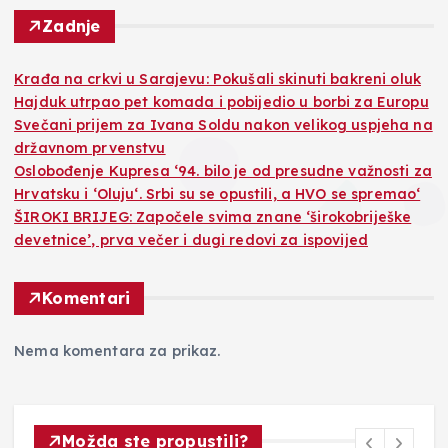
Zadnje
Krađa na crkvi u Sarajevu: Pokušali skinuti bakreni oluk
Hajduk utrpao pet komada i pobijedio u borbi za Europu
Svečani prijem za Ivana Soldu nakon velikog uspjeha na
državnom prvenstvu
Oslobođenje Kupresa ‘94. bilo je od presudne važnosti za
Hrvatsku i ‘Oluju‘. Srbi su se opustili, a HVO se spremao‘
ŠIROKI BRIJEG: Započele svima znane ‘širokobriješke
devetnice’, prva večer i dugi redovi za ispovijed
Komentari
Nema komentara za prikaz.
Možda ste propustili?