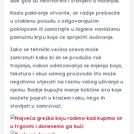
dok god su neotvoreni i stavljeni u hladnjak.
Kada pakiranje otvorite, sir radije prebacite
u staklenu posudu s odgovarajućim
poklopcem ili zamotajte u lagano navlaženu
pamučnu krpu koja će spriječiti isušivanje.
Iako se tehnički većina sireva može
zamrznuti kako bi im se produžio rok
trajanja, nakon odmrzavanja se mijenja boja,
tekstura i okus samog proizvoda što može
negativno utjecati na razinu vašeg uživanja u
njemu. Radije kupujte manje količine sira koje
možete pojesti u kraćem roku, nego ih
stavljati u zamrzivač.