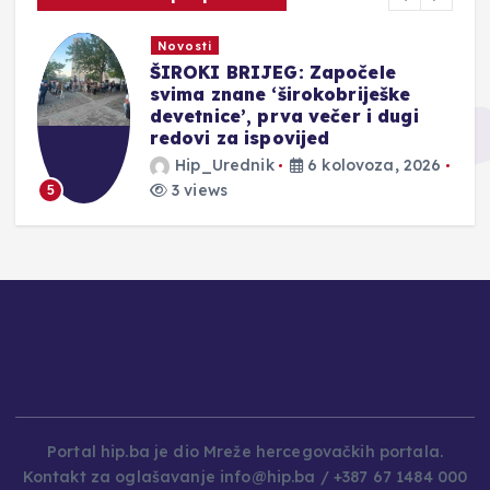
Novosti
ŠIROKI BRIJEG: Započele
svima znane ‘širokobriješke
devetnice’, prva večer i dugi
redovi za ispovijed
Hip_Urednik
6 kolovoza, 2026
3 views
5
Portal hip.ba je dio Mreže hercegovačkih portala.
Kontakt za oglašavanje info@hip.ba / +387 67 1484 000