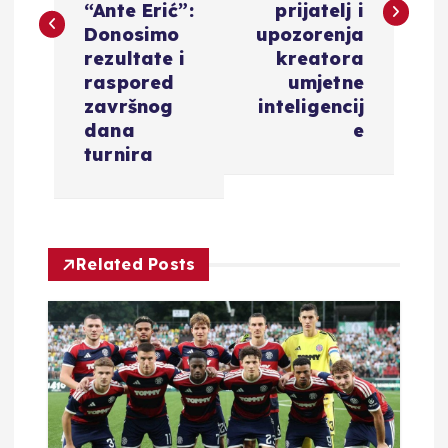
i
“Ante Erić”:
prijatelj i
Donosimo
upozorenja
g
rezultate i
kreatora
raspored
umjetne
a
završnog
inteligencij
dana
e
c
turnira
i
j
Related Posts
a
o
b