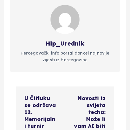
Hip_Urednik
Hercegovački info portal donosi najnovije
vijesti iz Hercegovine
N
U Čitluku
Novosti iz
a
se održava
svijeta
12.
techa:
v
Memorijaln
Može li
i turnir
vam AI biti