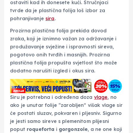
ostaviti kad ih donesete kući. Stručnjaci
tvrde da je plastična folija loš izbor za
pohranjivanje
sira
.
Prozirna plastična folija prekida dovod
zraka, koji je iznimno važan za održavanje i
produžavanje svježine i ispravnosti sireva,
pogotovo onih tvrđih i masnijih. Prozirna
plastična folija propušta svjetlost što može
dodatno narušiti izgled i okus sira.
Siru je potrebna i određena doza
vlage
, no
ako je unutar folije “zarobljen” višak vlage sir
će postati sluzav, pokvaren i pljesniv. Sigurno
je jesti samo sireve s plemenitom plijesni
poput
roqueforta
i
gorgonzole
, a ne one koji