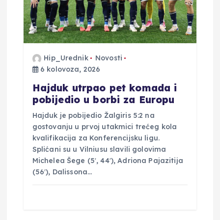
j
a
v
Hip_Urednik
Novosti
6 kolovoza, 2026
a
Hajduk utrpao pet komada i
pobijedio u borbi za Europu
Hajduk je pobijedio Žalgiris 5:2 na
gostovanju u prvoj utakmici trećeg kola
kvalifikacija za Konferencijsku ligu.
Splićani su u Vilniusu slavili golovima
Michelea Šege (5′, 44′), Adriona Pajazitija
(56′), Dalissona…