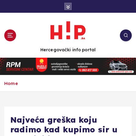
S
k
i
p
t
o
c
Hercegovački info portal
o
n
t
e
n
Home
t
Najveća greška koju
radimo kad kupimo sir u