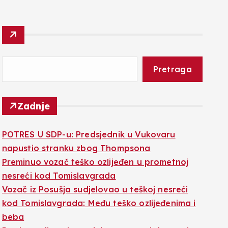
Pretraga
Zadnje
POTRES U SDP-u: Predsjednik u Vukovaru
napustio stranku zbog Thompsona
Preminuo vozač teško ozlijeđen u prometnoj
nesreći kod Tomislavgrada
Vozač iz Posušja sudjelovao u teškoj nesreći
kod Tomislavgrada: Među teško ozlijeđenima i
beba