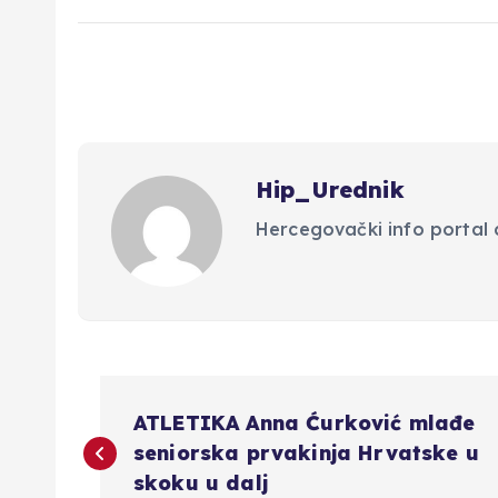
Hip_Urednik
Hercegovački info portal d
N
ATLETIKA Anna Ćurković mlađe
a
seniorska prvakinja Hrvatske u
skoku u dalj