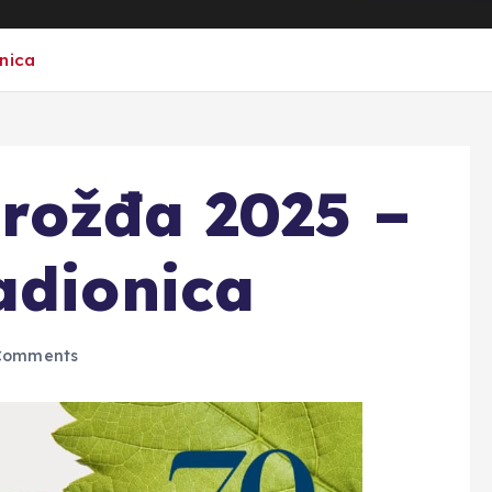
nica
rožđa 2025 –
adionica
Comments