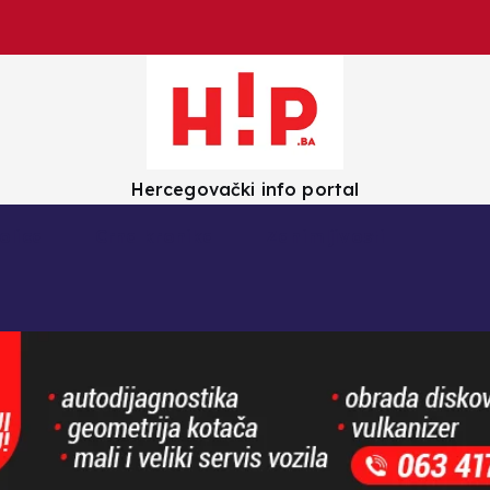
Hercegovački info portal
olica
Crna kronika
Zanimljivosti