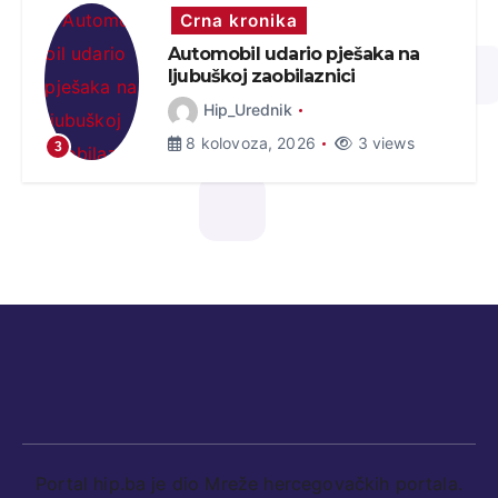
Crna kronika
Automobil udario pješaka na
ljubuškoj zaobilaznici
Hip_Urednik
8 kolovoza, 2026
3 views
3
Portal hip.ba je dio Mreže hercegovačkih portala.