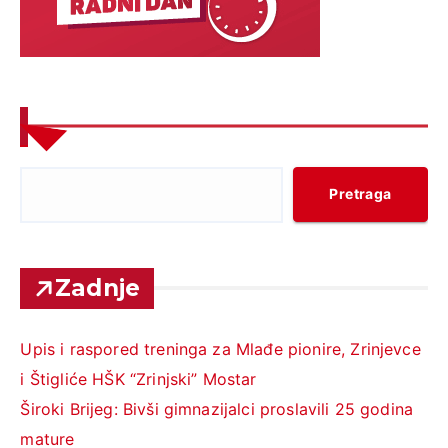
Pretraga
Zadnje
​Upis i raspored treninga za Mlađe pionire, Zrinjevce
i Štigliće HŠK “Zrinjski” Mostar
Široki Brijeg: Bivši gimnazijalci proslavili 25 godina
mature