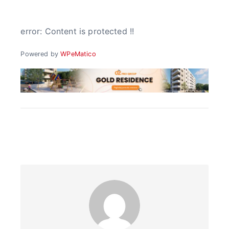
o
error:
Content is protected !!
b
Powered by
WPeMatico
j
a
v
a