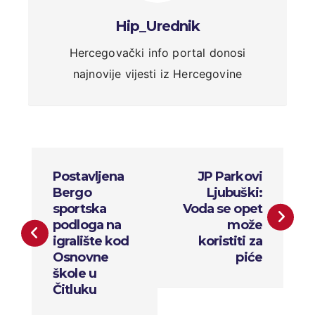
Hip_Urednik
Hercegovački info portal donosi
najnovije vijesti iz Hercegovine
N
Postavljena
JP Parkovi
a
Bergo
Ljubuški:
sportska
Voda se opet
v
podloga na
može
igralište kod
koristiti za
i
Osnovne
piće
g
škole u
Čitluku
a