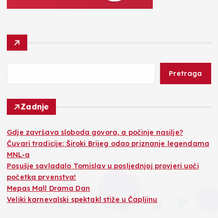
Pretraga
Zadnje
Gdje završava sloboda govora, a počinje nasilje?
Čuvari tradicije: Široki Brijeg odao priznanje legendama
MNL-a
Posušje savladalo Tomislav u posljednjoj provjeri uoči
početka prvenstva!
Mepas Mall Drama Dan
Veliki karnevalski spektakl stiže u Čapljinu