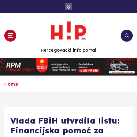
S
k
i
p
t
o
c
Hercegovački info portal
o
n
t
e
n
Home
t
Vlada FBiH utvrdila listu:
Financijska pomoć za