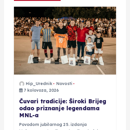
o
b
j
a
v
a
Hip_Urednik
Novosti
7 kolovoza, 2026
Čuvari tradicije: Široki Brijeg
odao priznanje legendama
MNL-a
Povodom jubilarnog 25. izdanja