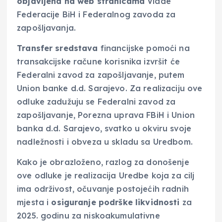
objavljena na web stranicama
Vlade
Federacije BiH i Federalnog zavoda za
zapošljavanja.
Transfer sredstava
financijske pomoći na
transakcijske račune korisnika izvršit će
Federalni zavod za zapošljavanje, putem
Union banke d.d. Sarajevo. Za realizaciju ove
odluke zadužuju se Federalni zavod za
zapošljavanje, Porezna uprava FBiH i Union
banka d.d. Sarajevo, svatko u okviru svoje
nadležnosti i obveza u skladu sa Uredbom.
Kako je obrazloženo, razlog za donošenje
ove odluke je realizacija Uredbe koja za cilj
ima održivost, očuvanje postojećih radnih
mjesta i
osiguranje podrške likvidnosti
za
2025. godinu za niskoakumulativne