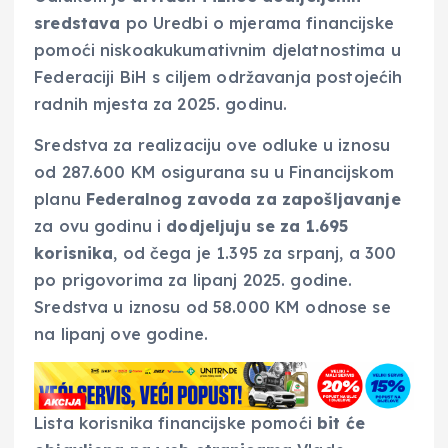
sredstava
po Uredbi o mjerama financijske
pomoći niskoakukumativnim djelatnostima u
Federaciji BiH s ciljem održavanja postojećih
radnih mjesta za 2025. godinu.
Sredstva za realizaciju ove odluke u iznosu
od 287.600 KM osigurana su u Financijskom
planu
Federalnog zavoda za zapošljavanje
za ovu godinu i
dodjeljuju se za 1.695
korisnika
, od čega je 1.395 za srpanj, a 300
po prigovorima za lipanj 2025. godine.
Sredstva u iznosu od 58.000 KM odnose se
na lipanj ove godine.
Lista korisnika financijske pomoći
bit će