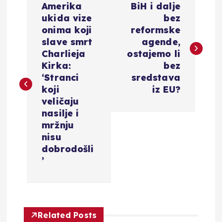
Amerika
BiH i dalje
a
ukida vize
bez
onima koji
reformske
v
slave smrt
agende,
Charlieja
ostajemo li
i
Kirka:
bez
‘Stranci
sredstava
g
koji
iz EU?
veličaju
a
nasilje i
mržnju
c
nisu
dobrodošli
i
’
j
a
Related Posts