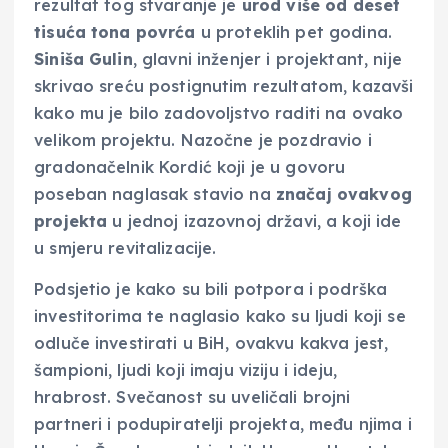
rezultat tog stvaranje je
urod više od deset
tisuća tona povrća
u proteklih pet godina.
Siniša Gulin
, glavni inženjer i projektant, nije
skrivao sreću postignutim rezultatom, kazavši
kako mu je bilo zadovoljstvo raditi na ovako
velikom projektu. Nazočne je pozdravio i
gradonačelnik Kordić koji je u govoru
poseban naglasak stavio na
značaj ovakvog
projekta
u jednoj izazovnoj državi, a koji ide
u smjeru revitalizacije.
Podsjetio je kako su bili potpora i podrška
investitorima te naglasio kako su ljudi koji se
odluče investirati u BiH, ovakvu kakva jest,
šampioni, ljudi koji imaju viziju i ideju,
hrabrost. Svečanost su uveličali brojni
partneri i podupiratelji projekta, među njima i