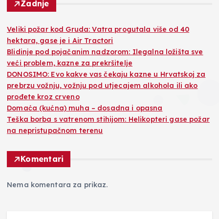
Zadnje
Veliki požar kod Gruda: Vatra progutala više od 40
hektara, gase je i Air Tractori
Blidinje pod pojačanim nadzorom: Ilegalna ložišta sve
veći problem, kazne za prekršitelje
DONOSIMO: Evo kakve vas čekaju kazne u Hrvatskoj za
prebrzu vožnju, vožnju pod utjecajem alkohola ili ako
prođete kroz crveno
Domaća (kućna) muha – dosadna i opasna
Teška borba s vatrenom stihijom: Helikopteri gase požar
na nepristupačnom terenu
Komentari
Nema komentara za prikaz.