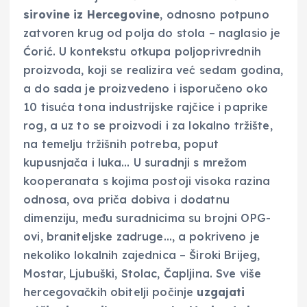
sirovine iz Hercegovine
, odnosno potpuno
zatvoren krug od polja do stola – naglasio je
Ćorić. U kontekstu otkupa poljoprivrednih
proizvoda, koji se realizira već sedam godina,
a do sada je proizvedeno i isporučeno oko
10 tisuća tona industrijske rajčice i paprike
rog, a uz to se proizvodi i za lokalno tržište,
na temelju tržišnih potreba, poput
kupusnjača i luka… U suradnji s mrežom
kooperanata s kojima postoji visoka razina
odnosa, ova priča dobiva i dodatnu
dimenziju, među suradnicima su brojni OPG-
ovi, braniteljske zadruge…, a pokriveno je
nekoliko lokalnih zajednica – Široki Brijeg,
Mostar, Ljubuški, Stolac, Čapljina. Sve više
hercegovačkih obitelji počinje
uzgajati