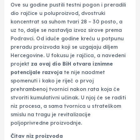
Ove su godine pustili testni pogon i preradili
dio rajčice u poluproizvod, dvostruki
koncentrat sa suhom tvari 28 – 30 posto, a
uz to, dalje se nastavlja izvoz sirove prema
Podravci. Od iduće godine kreću u potpunu
preradu proizvoda koji se uzgajaju diljem
Hercegovine. U fokusu je rajčica, a navedeni
projekt
za ovaj dio BiH otvara iznimne
potencijale razvoja
te nije naodmet
spomenuti i kako je riječ o prvoj
prehrambenoj tvornici nakon rata koja će
stvoriti kumulativni učinak. U njoj će se raditi
niz procesa, a sama tvornica u strateškom
smislu na tragu je revitalizacije
poljoprivredne proizvodnje.
Čitav niz proizvoda