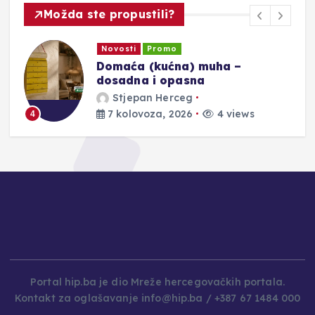
Možda ste propustili?
Novosti
Promo
Domaća (kućna) muha –
dosadna i opasna
Stjepan Herceg
7 kolovoza, 2026
4 views
4
Portal hip.ba je dio Mreže hercegovačkih portala.
Kontakt za oglašavanje info@hip.ba / +387 67 1484 000