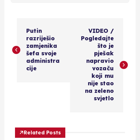
N
Putin
VIDEO /
a
razriješio
Pogledajte
zamjenika
što je
v
šefa svoje
pješak
administra
napravio
i
cije
vozaču
koji mu
g
nije stao
na zeleno
a
svjetlo
c
i
Related Posts