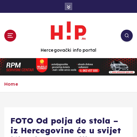
S
k
i
p
t
o
c
Hercegovački info portal
o
n
t
e
n
Home
t
FOTO Od polja do stola –
iz Hercegovine će u svijet