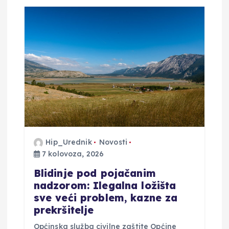
j
a
o
b
j
a
Hip_Urednik
Novosti
7 kolovoza, 2026
v
Blidinje pod pojačanim
a
nadzorom: Ilegalna ložišta
sve veći problem, kazne za
prekršitelje
Općinska služba civilne zaštite Općine