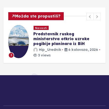
Možda ste propustili?
Novosti
UGLAZBLJENA PJESMA
GENERALA IVANA TOLJA |
Pjesništvo koje spaja vjeru,
domovinu i umjetnost
Hip_Urednik
6 kolovoza, 2026
3 views
4