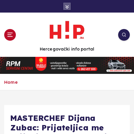
S
k
i
p
t
o
c
Hercegovački info portal
o
n
t
e
n
Home
t
MASTERCHEF Dijana
Zubac: Prijateljica me