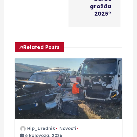
i
grožđa
2025“
j
a
o
Related Posts
b
j
a
v
a
Hip_Urednik
Novosti
6 kolovoza, 2026