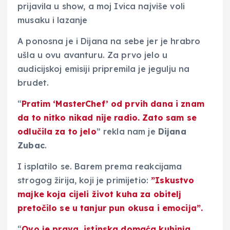
A ponosna je i Dijana na sebe jer je hrabro
ušla u ovu avanturu. Za prvo jelo u
audicijskoj emisiji pripremila je jegulju na
brudet.
“
Pratim ‘MasterChef’ od prvih dana i znam
da to nitko nikad nije radio. Zato sam se
odlučila za to jelo
” rekla nam je
Dijana
Zubac
.
I isplatilo se. Barem prema reakcijama
strogog žirija, koji je primijetio:
”Iskustvo
majke koja cijeli život kuha za obitelj
pretočilo se u tanjur pun okusa i emocija”.
“
Ovo je prava, istinska domaća kuhinja,