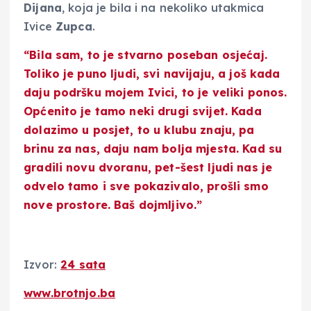
Dijana
, koja je bila i na nekoliko utakmica
Ivice
Zupca
.
“Bila sam, to je stvarno poseban osjećaj.
Toliko je puno ljudi, svi navijaju, a još kada
daju podršku mojem Ivici, to je veliki ponos.
Općenito je tamo neki drugi svijet. Kada
dolazimo u posjet, to u klubu znaju, pa
brinu za nas, daju nam bolja mjesta. Kad su
gradili novu dvoranu, pet-šest ljudi nas je
odvelo tamo i sve pokazivalo, prošli smo
nove prostore. Baš dojmljivo.”
Izvor:
24 sata
www.brotnjo.ba