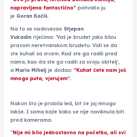
napravljena fantastično”
pohvalio ju
je
Goran Kočiš
.
Na to se nadovezao
Stjepan
Vukadin
riječima: ‘Vaš je brudet jako blizu
pravom neretvanskom brudetu. Vidi se da
ste kuhali sa srcem. Kad ste ga radili pred
nama, kao da ste ga radili za svoju obitelj’,
a
Mario Mihelj
je dodao:
“Kuhat ćete nam još
mnogo puta, vjerujem
”
.
Nakon što je probila led, bit će joj mnogo
lakše. I sama kaže kako se nije naviknula biti
pred kamerama.
“
Nije mi bilo jednostavno na početku, ali svi