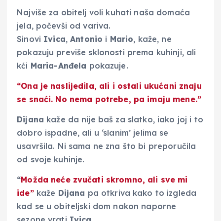
Najviše za obitelj voli kuhati naša domaća
jela, počevši od variva.
Sinovi
Ivica
,
Antonio
i
Mario
, kaže, ne
pokazuju previše sklonosti prema kuhinji, ali
kći
Maria-Anđela
pokazuje.
“Ona je naslijedila, ali i ostali ukućani znaju
se snaći. No nema potrebe, pa imaju mene.”
Dijana
kaže da nije baš za slatko, iako joj i to
dobro ispadne, ali u ‘slanim’ jelima se
usavršila. Ni sama ne zna što bi preporučila
od svoje kuhinje.
“
Možda neće zvučati skromno, ali sve mi
ide”
kaže
Dijana
pa otkriva kako to izgleda
kad se u obiteljski dom nakon naporne
sezone vrati
Ivica
.