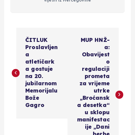
vijesti iz Hercegovine
N
ČITLUK
MUP HNŽ-
a
Proslavljen
a:
a
Obavijest
v
atletičark
o
a gostuje
regulaciji
i
na 20.
prometa
jubilarnom
za vrijeme
g
Memorijalu
utrke
Bože
„Broćansk
a
Gagro
a desetka“
u sklopu
c
manifestac
ije „Dani
berbe