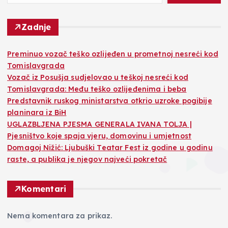
Zadnje
Preminuo vozač teško ozlijeđen u prometnoj nesreći kod
Tomislavgrada
Vozač iz Posušja sudjelovao u teškoj nesreći kod
Tomislavgrada: Među teško ozlijeđenima i beba
Predstavnik ruskog ministarstva otkrio uzroke pogibije
planinara iz BiH
UGLAZBLJENA PJESMA GENERALA IVANA TOLJA |
Pjesništvo koje spaja vjeru, domovinu i umjetnost
Domagoj Nižić: Ljubuški Teatar Fest iz godine u godinu
raste, a publika je njegov najveći pokretač
Komentari
Nema komentara za prikaz.