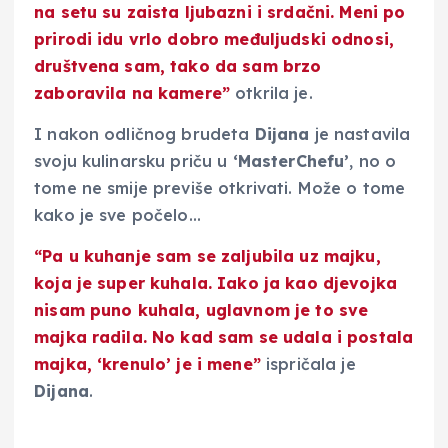
na setu su zaista ljubazni i srdačni. Meni po
prirodi idu vrlo dobro međuljudski odnosi,
društvena sam, tako da sam brzo
zaboravila na kamere”
otkrila je.
I nakon odličnog brudeta
Dijana
je nastavila
svoju kulinarsku priču u
‘MasterChefu’
, no o
tome ne smije previše otkrivati. Može o tome
kako je sve počelo…
“Pa u kuhanje sam se zaljubila uz majku,
koja je super kuhala. Iako ja kao djevojka
nisam puno kuhala, uglavnom je to sve
majka radila. No kad sam se udala i postala
majka, ‘krenulo’ je i mene”
ispričala je
Dijana
.