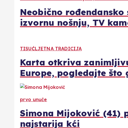
Neobično rođendansko s
izvornu nošnju, TV kam
TISUĆLJETNA TRADICIJA
Karta otkriva zanimljivu
Europe, pogledajte što 
prvo unuče
Simona Mijoković (41) p
najstarija kći