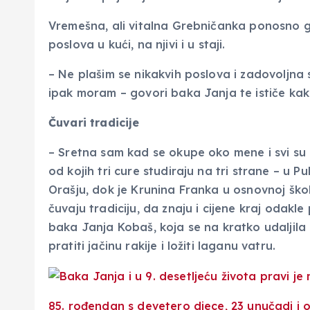
Vremešna, ali vitalna Grebničanka ponosno g
poslova u kući, na njivi i u staji.
– Ne plašim se nikakvih poslova i zadovoljna 
ipak moram – govori baka Janja te ističe kako
Čuvari tradicije
– Sretna sam kad se okupe oko mene i svi su m
od kojih tri cure studiraju na tri strane – u P
Orašju, dok je Krunina Franka u osnovnoj škol
čuvaju tradiciju, da znaju i cijene kraj odakle
baka Janja Kobaš, koja se na kratko udaljila 
pratiti jačinu rakije i ložiti laganu vatru.
85. rođendan s devetero djece, 23 unučadi i