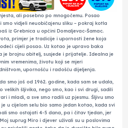
 mjesta, ali posebno po mnogočemu. Posao
smo vidjeli neuobičajenu sliku – pokraj kotla
obaš iz Grebnica u općini Domaljevac-Šamac.
ota, primjer je tradicije i upornosti žene koja
deći cijeli posao. Uz kotao je upravo baka
a je brojnu obitelj, susjede i prijatelje. Idealna je
avnim vremenima, životu koji se mjeri
edništvom, upornošću i radošću dijeljenja.
 da smo još od 1962. godine, kada sam se udala,
lo velikih šljivika, nego smo, kao i svi drugi, sadili
ri i mladi, a sve smo radili uz pjesmu. Šljivu smo
je u cijelom selu bio samo jedan kotao, kada svi
ali smo ostajati 4-5 dana, pa i čitav tjedan, jer
 Moj suprug Miro i djever uživali su u poslovima