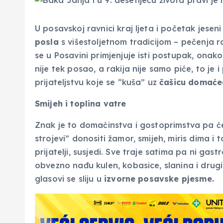
U posavskoj ravnici kraj ljeta i početak jese
posla
s višestoljetnom tradicijom – pečenja ra
se u Posavini primjenjuje isti postupak, onako 
nije tek posao, a rakija nije samo piće, to je 
prijateljstvu koje se “kuša” uz
čašicu domaćeg 
Smijeh i toplina vatre
Znak je to domaćinstva i gostoprimstva pa će i
strojevi” donositi žamor, smijeh, miris dima i t
prijatelji, susjedi. Sve traje satima pa ni ga
obvezno nađu kulen, kobasice, slanina i drugi
glasovi se sliju u
izvorne posavske pjesme.