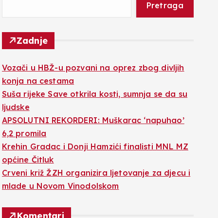
Pretraga
Zadnje
Vozači u HBŽ-u pozvani na oprez zbog divljih
konja na cestama
Suša rijeke Save otkrila kosti, sumnja se da su
ljudske
APSOLUTNI REKORDERI: Muškarac ‘napuhao’
6,2 promila
Krehin Gradac i Donji Hamzići finalisti MNL MZ
općine Čitluk
Crveni križ ŽZH organizira ljetovanje za djecu i
mlade u Novom Vinodolskom
Komentari