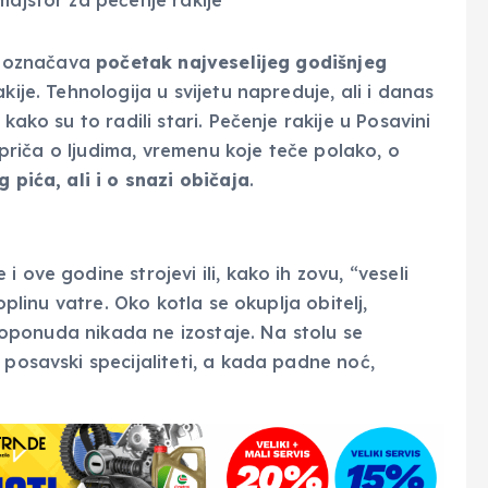
ni označava
početak najveselijeg godišnjeg
kije. Tehnologija u svijetu napreduje, ali i danas
kako su to radili stari. Pečenje rakije u Posavini
i priča o ljudima, vremenu koje teče polako, o
pića, ali i o snazi običaja
.
 ove godine strojevi ili, kako ih zovu, “veseli
oplinu vatre. Oko kotla se okuplja obitelj,
stroponuda nikada ne izostaje. Na stolu se
 posavski specijaliteti, a kada padne noć,