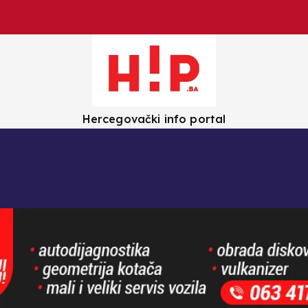
Hercegovački info portal
olica
Crna kronika
Zanimljivosti