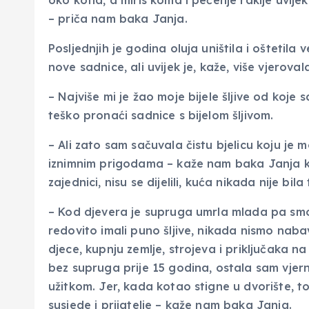
oko kotla, a miris koma i pečenje rakije uvijek
– priča nam baka Janja.
Posljednjih je godina oluja uništila i oštetila v
nove sadnice, ali uvijek je, kaže, više vjerovala
– Najviše mi je žao moje bijele šljive od koje 
teško pronaći sadnice s bijelom šljivom.
– Ali zato sam sačuvala čistu bjelicu koju je 
iznimnim prigodama – kaže nam baka Janja ko
zajednici, nisu se dijelili, kuća nikada nije bila 
– Kod djevera je supruga umrla mlada pa smo 
redovito imali puno šljive, nikada nismo naba
djece, kupnju zemlje, strojeva i priključaka 
bez supruga prije 15 godina, ostala sam vjerna
užitkom. Jer, kada kotao stigne u dvorište, to
susjede i prijatelje – kaže nam baka Janja.