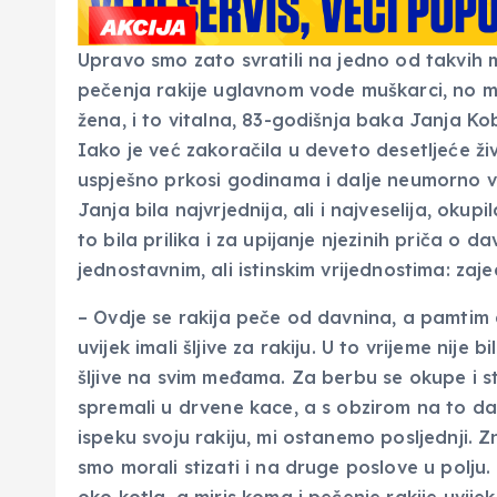
Upravo smo zato svratili na jedno od takvih
pečenja rakije uglavnom vode muškarci, no mi 
žena, i to vitalna, 83-godišnja baka Janja K
Iako je već zakoračila u deveto desetljeće živ
uspješno prkosi godinama i dalje neumorno vo
Janja bila najvrjednija, ali i najveselija, okupil
to bila prilika i za upijanje njezinih priča o d
jednostavnim, ali istinskim vrijednostima: zaj
– Ovdje se rakija peče od davnina, a pamtim
uvijek imali šljive za rakiju. U to vrijeme nije bi
šljive na svim međama. Za berbu se okupe i sta
spremali u drvene kace, a s obzirom na to da 
ispeku svoju rakiju, mi ostanemo posljednji. Zn
smo morali stizati i na druge poslove u polju.