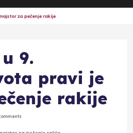
 majstor za pečenje rakije
u 9.
vota pravi je
ečenje rakije
Comments