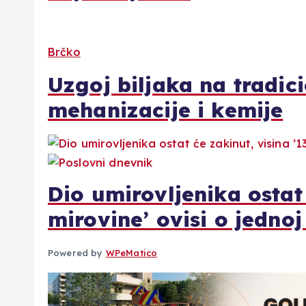
Brčko
Uzgoj biljaka na tradic
mehanizacije i kemije
Dio umirovljenika ostat 
mirovine’ ovisi o jednoj
Powered by
WPeMatico