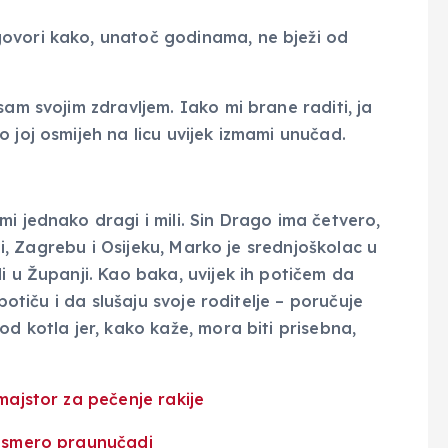
ovori kako, unatoč godinama, ne bježi od
sam svojim zdravljem. Iako mi brane raditi, ja
 joj osmijeh na licu uvijek izmami unučad.
i jednako dragi i mili. Sin Drago ima četvero,
uli, Zagrebu i Osijeku, Marko je srednjoškolac u
i u Županji. Kao baka, uvijek ih potičem da
 potiču i da slušaju svoje roditelje – poručuje
od kotla jer, kako kaže, mora biti prisebna,
 osmero praunučadi