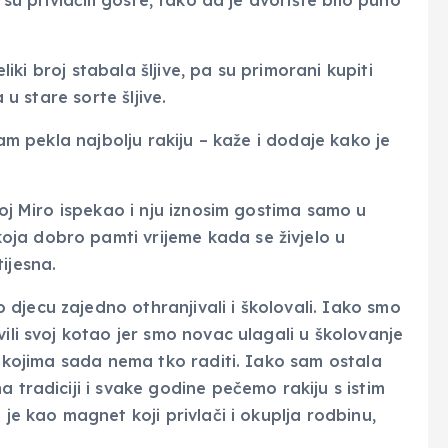
 su privlačili goste, tako da je dvorište bilo puno
eliki broj stabala šljive, pa su primorani kupiti
 u stare sorte šljive.
sam pekla najbolju rakiju – kaže i dodaje kako je
moj Miro ispekao i nju iznosim gostima samo u
ja dobro pamti vrijeme kada se živjelo u
tijesna.
djecu zajedno othranjivali i školovali. Iako smo
vili svoj kotao jer smo novac ulagali u školovanje
na kojima sada nema tko raditi. Iako sam ostala
 tradiciji i svake godine pečemo rakiju s istim
 je kao magnet koji privlači i okuplja rodbinu,