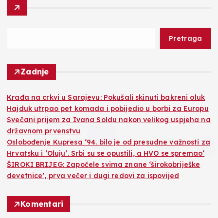
Pretraga
Zadnje
Krađa na crkvi u Sarajevu: Pokušali skinuti bakreni oluk
Hajduk utrpao pet komada i pobijedio u borbi za Europu
Svečani prijem za Ivana Soldu nakon velikog uspjeha na
državnom prvenstvu
Oslobođenje Kupresa ‘94. bilo je od presudne važnosti za
Hrvatsku i ‘Oluju‘. Srbi su se opustili, a HVO se spremao‘
ŠIROKI BRIJEG: Započele svima znane ‘širokobriješke
devetnice’, prva večer i dugi redovi za ispovijed
Komentari