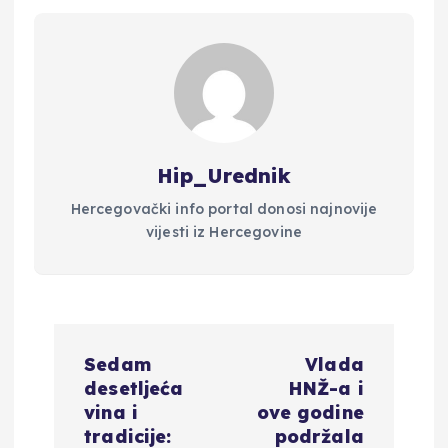
Hip_Urednik
Hercegovački info portal donosi najnovije
vijesti iz Hercegovine
N
Sedam
Vlada
a
desetljeća
HNŽ-a i
vina i
ove godine
v
tradicije:
podržala