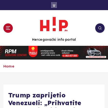
S
k
i
p
t
o
c
Hercegovački info portal
o
n
t
e
n
Home
t
Trump zaprijetio
Venezueli: „Prihvatite