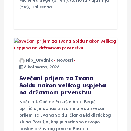
Michelea Šege (5′, 44′), Adriona Pajazitija
(56′), Dalissona…
Hip_Urednik
Novosti
6 kolovoza, 2026
Svečani prijem za Ivana
Soldu nakon velikog uspjeha
na državnom prvenstvu
Načelnik Općine Posušje Ante Begić
upriličio je danas u svome uredu svečani
prijem za Ivana Soldu, člana Biciklističkog
kluba Posušje, koji je nedavno osvojio
naslov državnog prvaka Bosne i