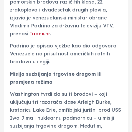
pomorskih brodova različitih klasa, 22
zrakoplova i dvadesetak drugih plovila,
izjavio je venezuelanski ministar obrane
Vladimir Padrino za državnu televiziju VTV,
prenosi
Index.hr
.
Padrino je opisao vježbe kao dio odgovora
Venezuele na prisutnost američkih ratnih
brodova u regiji.
Misija suzbijanja trgovine drogom ili
promjena režima
Washington tvrdi da su ti brodovi – koji
uključuju tri razarača klase Arleigh Burke,
krstaricu Lake Erie, amfibijski jurišni brod USS
Iwo Jima i nuklearnu podmornicu – u misiji
suzbijanja trgovine drogom. Međutim,