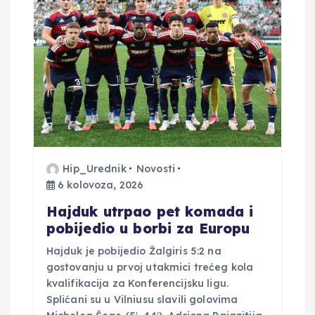
j
a
v
a
Hip_Urednik
Novosti
6 kolovoza, 2026
Hajduk utrpao pet komada i
pobijedio u borbi za Europu
Hajduk je pobijedio Žalgiris 5:2 na
gostovanju u prvoj utakmici trećeg kola
kvalifikacija za Konferencijsku ligu.
Splićani su u Vilniusu slavili golovima