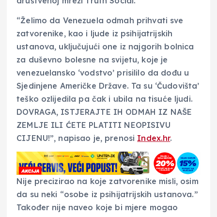
društvenoj mreži Truth Social.
“Želimo da Venezuela odmah prihvati sve
zatvorenike, kao i ljude iz psihijatrijskih
ustanova, uključujući one iz najgorih bolnica
za duševno bolesne na svijetu, koje je
venezuelansko ‘vodstvo’ prisililo da dođu u
Sjedinjene Američke Države. Ta su ‘Čudovišta’
teško ozlijedila pa čak i ubila na tisuće ljudi.
DOVRAGA, ISTJERAJTE IH ODMAH IZ NAŠE
ZEMLJE ILI ĆETE PLATITI NEOPISIVU
CIJENU!”, napisao je, prenosi
Index.hr
.
Nije precizirao na koje zatvorenike misli, osim
da su neki “osobe iz psihijatrijskih ustanova.”
Također nije naveo koje bi mjere mogao