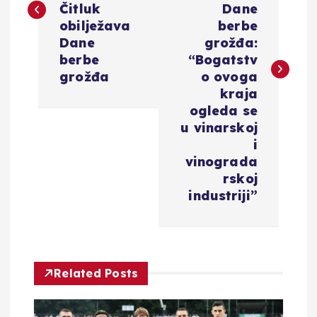
Čitluk
Dane
i
obilježava
berbe
Dane
grožđa:
g
berbe
“Bogatstv
grožđa
o ovoga
a
kraja
ogleda se
c
u vinarskoj
i
i
vinograda
rskoj
industriji”
j
a
o
Related Posts
b