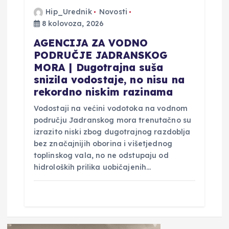
Hip_Urednik
Novosti
8 kolovoza, 2026
AGENCIJA ZA VODNO
PODRUČJE JADRANSKOG
MORA | Dugotrajna suša
snizila vodostaje, no nisu na
rekordno niskim razinama
Vodostaji na većini vodotoka na vodnom
području Jadranskog mora trenutačno su
izrazito niski zbog dugotrajnog razdoblja
bez značajnijih oborina i višetjednog
toplinskog vala, no ne odstupaju od
hidroloških prilika uobičajenih…