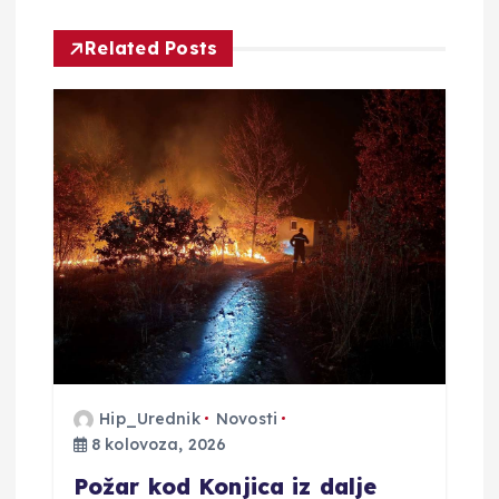
c
Related Posts
i
j
a
o
b
j
a
Hip_Urednik
Novosti
v
8 kolovoza, 2026
Požar kod Konjica iz dalje