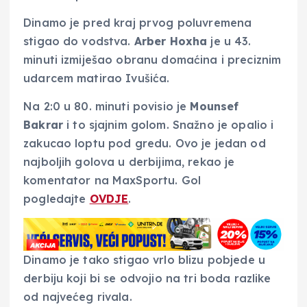
Dinamo je pred kraj prvog poluvremena
stigao do vodstva.
Arber Hoxha
je u 43.
minuti izmiješao obranu domaćina i preciznim
udarcem matirao Ivušića.
Na 2:0 u 80. minuti povisio je
Mounsef
Bakrar
i to sjajnim golom. Snažno je opalio i
zakucao loptu pod gredu. Ovo je jedan od
najboljih golova u derbijima, rekao je
komentator na MaxSportu. Gol
pogledajte
OVDJE
.
Dinamo je tako stigao vrlo blizu pobjede u
derbiju koji bi se odvojio na tri boda razlike
od najvećeg rivala.