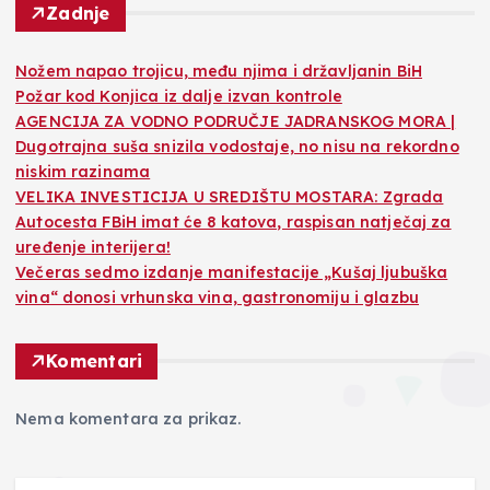
Zadnje
Nožem napao trojicu, među njima i državljanin BiH
Požar kod Konjica iz dalje izvan kontrole
AGENCIJA ZA VODNO PODRUČJE JADRANSKOG MORA |
Dugotrajna suša snizila vodostaje, no nisu na rekordno
niskim razinama
VELIKA INVESTICIJA U SREDIŠTU MOSTARA: Zgrada
Autocesta FBiH imat će 8 katova, raspisan natječaj za
uređenje interijera!
Večeras sedmo izdanje manifestacije „Kušaj ljubuška
vina“ donosi vrhunska vina, gastronomiju i glazbu
Komentari
Nema komentara za prikaz.