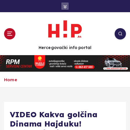
S
k
i
p
t
o
c
Hercegovački info portal
o
n
t
e
n
Home
t
VIDEO Kakva golčina
Dinama Hajduku!