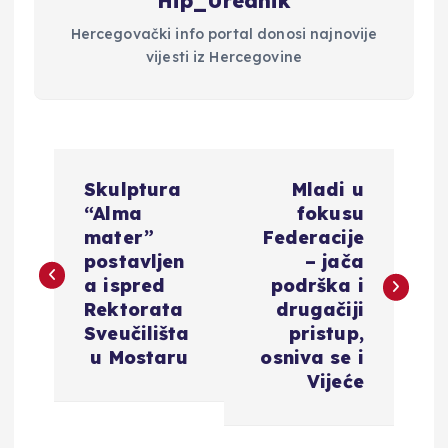
Hip_Urednik
Hercegovački info portal donosi najnovije
vijesti iz Hercegovine
N
Skulptura
Mladi u
a
“Alma
fokusu
mater”
Federacije
v
postavljen
– jača
a ispred
podrška i
i
Rektorata
drugačiji
Sveučilišta
pristup,
g
u Mostaru
osniva se i
Vijeće
a