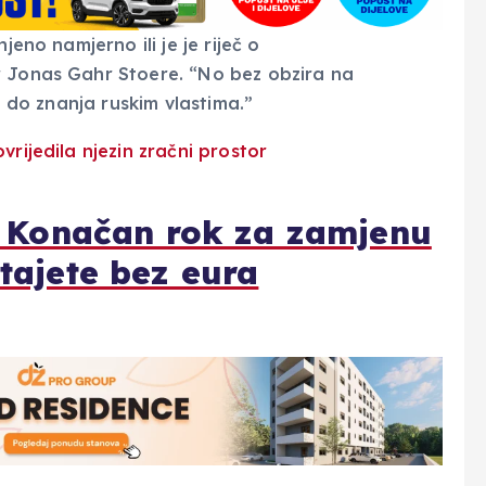
jeno namjerno ili je je riječ o
r Jonas Gahr Stoere. “No bez obzira na
i do znanja ruskim vlastima.”
e’: Konačan rok za zamjenu
stajete bez eura