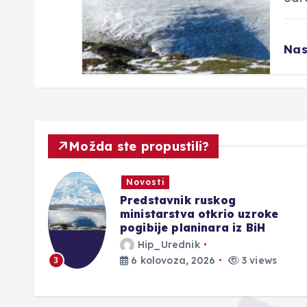
Nas
Možda ste propustili?
Novosti
UGLAZBLJENA PJESMA
GENERALA IVANA TOLJA |
Pjesništvo koje spaja vjeru,
domovinu i umjetnost
Hip_Urednik
6 kolovoza, 2026
3 views
4