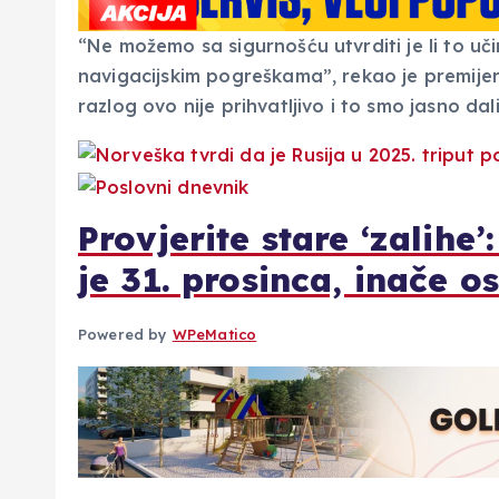
“Ne možemo sa sigurnošću utvrditi je li to učin
navigacijskim pogreškama”, rekao je premije
razlog ovo nije prihvatljivo i to smo jasno dal
Provjerite stare ‘zalih
je 31. prosinca, inače o
Powered by
WPeMatico