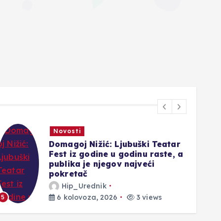
Crna kronika
Prometna nesreća u Tihaljini:
Sudarila se tri vozila, dvije
osobe ozlijeđene
Hip_Urednik
6 kolovoza, 2026
1 views
6
1