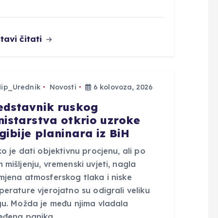
tavi čitati
Hip_Urednik
Novosti
6 kolovoza, 2026
edstavnik ruskog
nistarstva otkrio uzroke
gibije planinara iz BiH
o je dati objektivnu procjenu, ali po
mišljenju, vremenski uvjeti, nagla
mjena atmosferskog tlaka i niske
erature vjerojatno su odigrali veliku
gu. Možda je među njima vladala
eđena panika.…