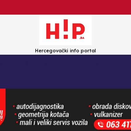
Hercegovački info portal
olica
Crna kronika
Zanimljivosti