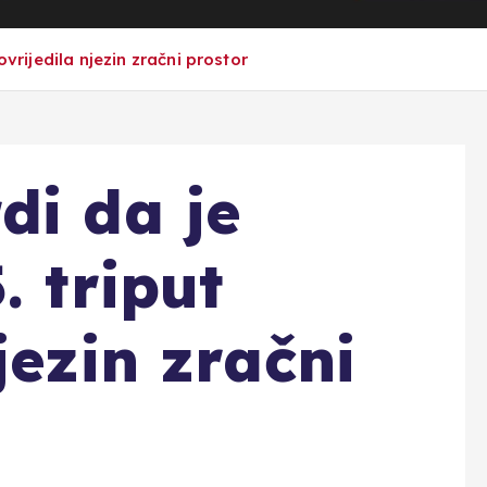
ovrijedila njezin zračni prostor
di da je
. triput
jezin zračni