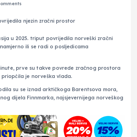
Comments
sija u 2025. triput povrijedila norveški zračni
 namjerno ili se radi o posljedicama
ri minute, prve su takve povrede zračnog prostora
, priopćila je norveška vlada.
godila su se iznad arktičkoga Barentsova mora,
jenog dijela Finnmarka, najsjevernijega norveškog