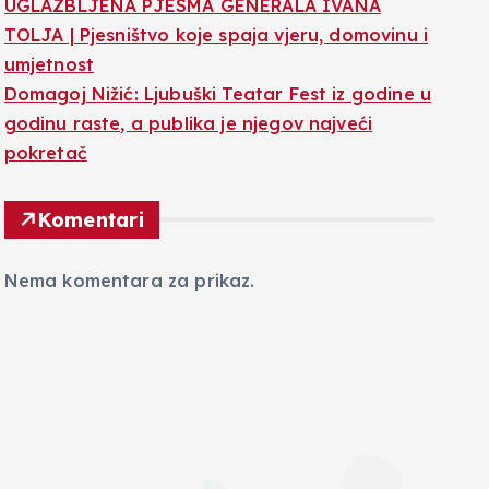
UGLAZBLJENA PJESMA GENERALA IVANA
TOLJA | Pjesništvo koje spaja vjeru, domovinu i
umjetnost
Domagoj Nižić: Ljubuški Teatar Fest iz godine u
godinu raste, a publika je njegov najveći
pokretač
Komentari
Nema komentara za prikaz.