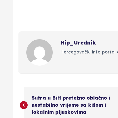
Hip_Urednik
Hercegovački info portal d
N
Sutra u BiH pretežno oblačno i
a
nestabilno vrijeme sa kišom i
lokalnim pljuskovima