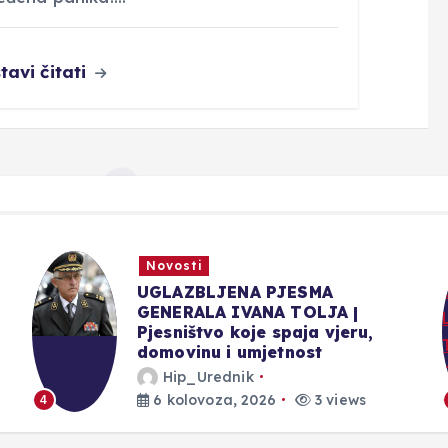
tavi čitati
Novosti
Domagoj Nižić: Ljubuški Teatar
Fest iz godine u godinu raste, a
publika je njegov najveći
pokretač
Hip_Urednik
6 kolovoza, 2026
3 views
5