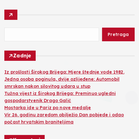
Pretraga
Zadnje
Iz prošlosti Širokog Brijega: Mjere štednje vode 1982.
Jedna osoba poginula, dvije ozlijeđene: Automobil
smrskan nakon silovitog udara u stup
Tužna vijest iz Širokog Brijega: Preminuo ugledni
gospodarstvenik Drago Galić
Mostarka ide u Pariz po nove medalje
Vir 26. godinu zaredom obilježio Dan pobjede i odao
počast hrvatskim braniteljima