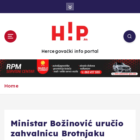
S
k
i
p
t
o
c
Hercegovački info portal
o
n
t
e
n
Home
t
Ministar Božinović uručio
zahvalnicu Brotnjaku