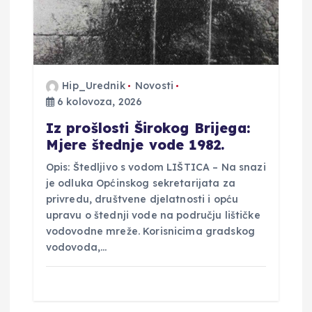
a
v
Hip_Urednik
Novosti
a
6 kolovoza, 2026
Iz prošlosti Širokog Brijega:
Mjere štednje vode 1982.
Opis: Štedljivo s vodom LIŠTICA – Na snazi
je odluka Općinskog sekretarijata za
privredu, društvene djelatnosti i opću
upravu o štednji vode na području lištičke
vodovodne mreže. Korisnicima gradskog
vodovoda,…