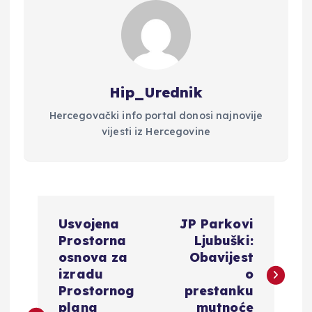
Hip_Urednik
Hercegovački info portal donosi najnovije
vijesti iz Hercegovine
N
Usvojena
JP Parkovi
a
Prostorna
Ljubuški:
osnova za
Obavijest
v
izradu
o
Prostornog
prestanku
plana
mutnoće