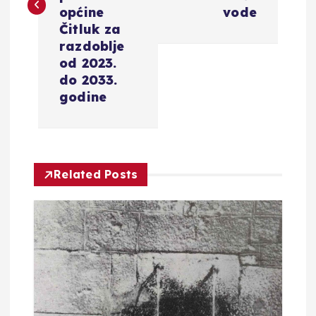
i
općine
vode
g
Čitluk za
razdoblje
a
od 2023.
do 2033.
c
godine
i
j
Related Posts
a
o
b
j