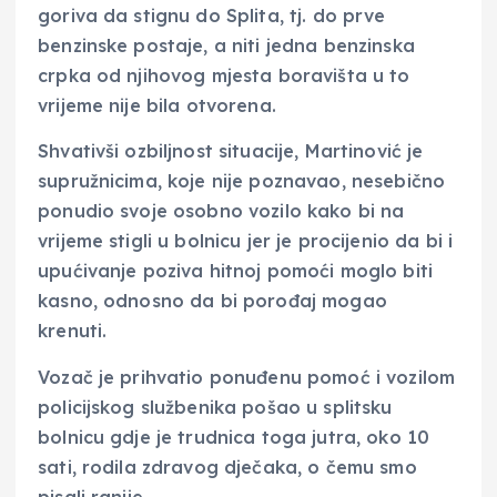
goriva da stignu do Splita, tj. do prve
benzinske postaje, a niti jedna benzinska
crpka od njihovog mjesta boravišta u to
vrijeme nije bila otvorena.
Shvativši ozbiljnost situacije, Martinović je
supružnicima, koje nije poznavao, nesebično
ponudio svoje osobno vozilo kako bi na
vrijeme stigli u bolnicu jer je procijenio da bi i
upućivanje poziva hitnoj pomoći moglo biti
kasno, odnosno da bi porođaj mogao
krenuti.
Vozač je prihvatio ponuđenu pomoć i vozilom
policijskog službenika pošao u splitsku
bolnicu gdje je trudnica toga jutra, oko 10
sati, rodila zdravog dječaka, o čemu smo
pisali ranije.