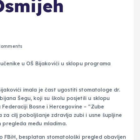
Osmijeh
Comments
jakovići imala je čast ugostiti stomatologe dr.
ijana Šegu, koji su školu posjetili u sklopu
 Federaciji Bosne i Hercegovine – “Zube
a cilj poboljšanje zdravlja zubi i usne šupljine
ih pregleda među mladima.
 FBiH, besplatan stomatološki pregled obavljen