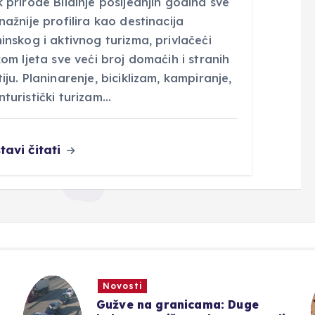
 prirode Blidinje posljednjih godina sve
nažnije profilira kao destinacija
inskog i aktivnog turizma, privlačeći
kom ljeta sve veći broj domaćih i stranih
iju. Planinarenje, biciklizam, kampiranje,
turistički turizam…
tavi čitati
Novosti
Gužve na granicama: Duge