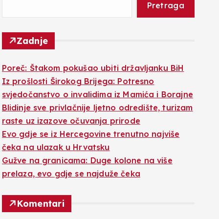
Pretraga
Zadnje
Poreč: Štakom pokušao ubiti državljanku BiH
Iz prošlosti Širokog Brijega: Potresno
svjedočanstvo o invalidima iz Mamića i Borajne
Blidinje sve privlačnije ljetno odredište, turizam
raste uz izazove očuvanja prirode
Evo gdje se iz Hercegovine trenutno najviše
čeka na ulazak u Hrvatsku
Gužve na granicama: Duge kolone na više
prelaza, evo gdje se najduže čeka
Komentari