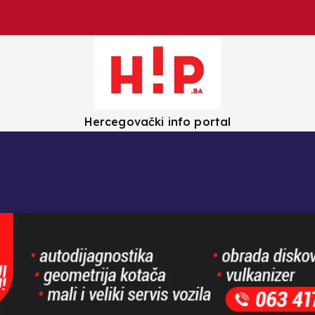
Hercegovački info portal
olica
Crna kronika
Zanimljivosti