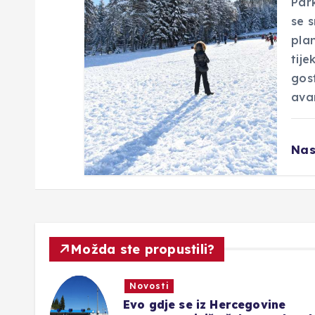
a
Park
se s
plan
tije
gost
avan
Nas
Možda ste propustili?
Novosti
no
Evo gdje se iz Hercegovine