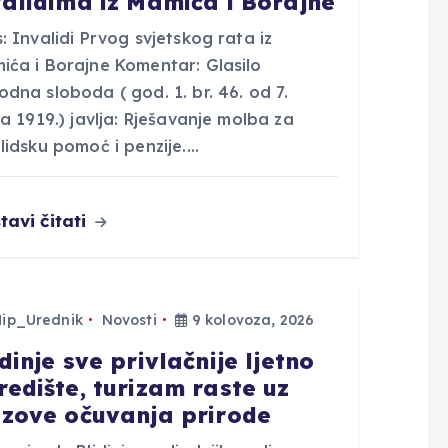
validima iz Mamića i Borajne
: Invalidi Prvog svjetskog rata iz
ića i Borajne Komentar: Glasilo
dna sloboda ( god. 1. br. 46. od 7.
ja 1919.) javlja: Rješavanje molba za
lidsku pomoć i penzije.…
tavi čitati
Hip_Urednik
Novosti
9 kolovoza, 2026
dinje sve privlačnije ljetno
redište, turizam raste uz
azove očuvanja prirode