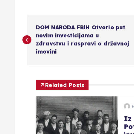
N
DOM NARODA FBiH Otvorio put
a
novim investicijama u
zdravstvu i raspravi o državnoj
v
imovini
i
g
Related Posts
a
Iz
c
Po