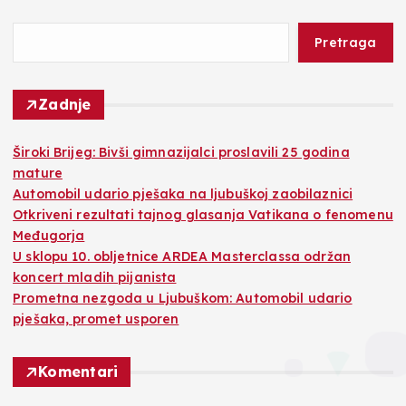
Pretraga
Zadnje
Široki Brijeg: Bivši gimnazijalci proslavili 25 godina
mature
Automobil udario pješaka na ljubuškoj zaobilaznici
Otkriveni rezultati tajnog glasanja Vatikana o fenomenu
Međugorja
U sklopu 10. obljetnice ARDEA Masterclassa održan
koncert mladih pijanista
Prometna nezgoda u Ljubuškom: Automobil udario
pješaka, promet usporen
Komentari