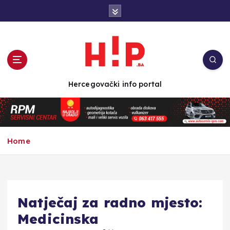
S
k
i
p
t
o
c
Hercegovački info portal
o
n
t
e
n
Home
t
Natječaj za radno mjesto:
Medicinska