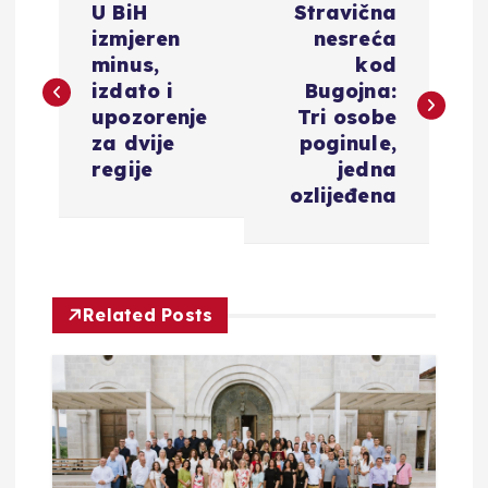
U BiH
Stravična
a
izmjeren
nesreća
minus,
kod
v
izdato i
Bugojna:
upozorenje
Tri osobe
i
za dvije
poginule,
regije
jedna
g
ozlijeđena
a
c
Related Posts
i
j
a