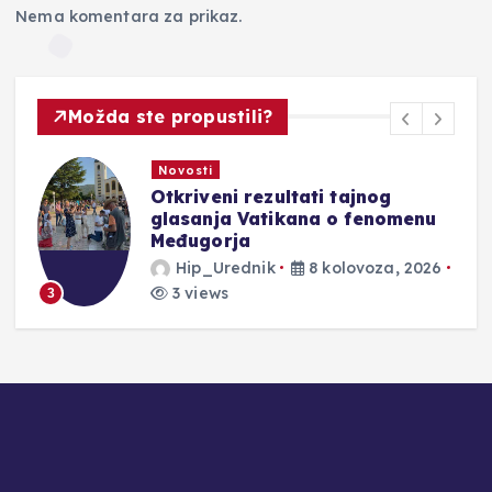
Nema komentara za prikaz.
Možda ste propustili?
Novosti
jnog
U sklopu 10. obljetnice AR
fenomenu
Masterclassa održan konc
mladih pijanista
voza, 2026
Hip_Urednik
8 kolovoza,
5 views
4