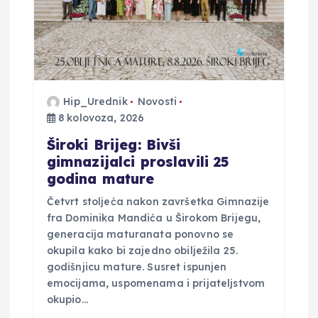
o
b
j
Hip_Urednik
Novosti
8 kolovoza, 2026
a
Široki Brijeg: Bivši
v
gimnazijalci proslavili 25
godina mature
a
Četvrt stoljeća nakon završetka Gimnazije
fra Dominika Mandića u Širokom Brijegu,
generacija maturanata ponovno se
okupila kako bi zajedno obilježila 25.
godišnjicu mature. Susret ispunjen
emocijama, uspomenama i prijateljstvom
okupio…