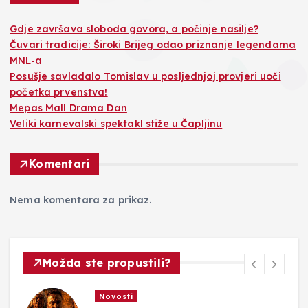
Gdje završava sloboda govora, a počinje nasilje?
Čuvari tradicije: Široki Brijeg odao priznanje legendama
MNL-a
Posušje savladalo Tomislav u posljednjoj provjeri uoči
početka prvenstva!
Mepas Mall Drama Dan
Veliki karnevalski spektakl stiže u Čapljinu
Komentari
Nema komentara za prikaz.
Možda ste propustili?
Novosti