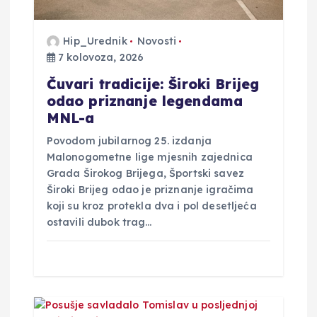
v
a
Hip_Urednik
Novosti
7 kolovoza, 2026
Čuvari tradicije: Široki Brijeg
odao priznanje legendama
MNL-a
Povodom jubilarnog 25. izdanja
Malonogometne lige mjesnih zajednica
Grada Širokog Brijega, Športski savez
Široki Brijeg odao je priznanje igračima
koji su kroz protekla dva i pol desetljeća
ostavili dubok trag…