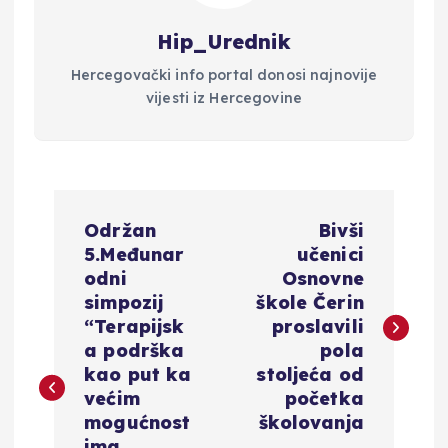
Hip_Urednik
Hercegovački info portal donosi najnovije
vijesti iz Hercegovine
N
Održan
Bivši
a
5.Međunar
učenici
odni
Osnovne
v
simpozij
škole Čerin
“Terapijsk
proslavili
i
a podrška
pola
kao put ka
stoljeća od
g
većim
početka
mogućnost
školovanja
ima