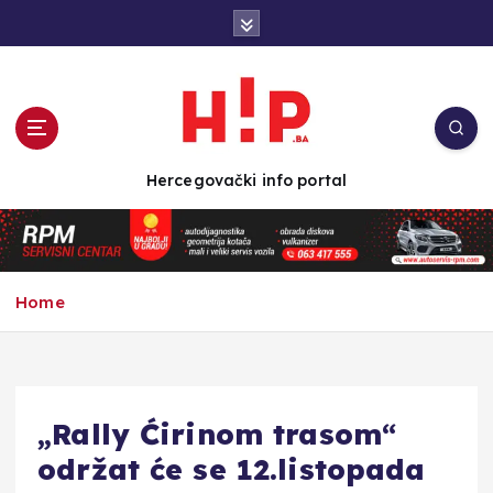
S
k
i
p
t
o
c
Hercegovački info portal
o
n
t
e
n
Home
t
„Rally Ćirinom trasom“
održat će se 12.listopada