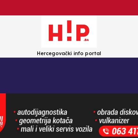
Hercegovački info portal
olica
Crna kronika
Zanimljivosti