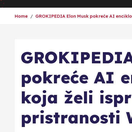
Home
GROKIPEDIA Elon Musk pokreće AI encikloped
GROKIPEDIA
pokreće AI e
koja želi ispr
pristranosti 