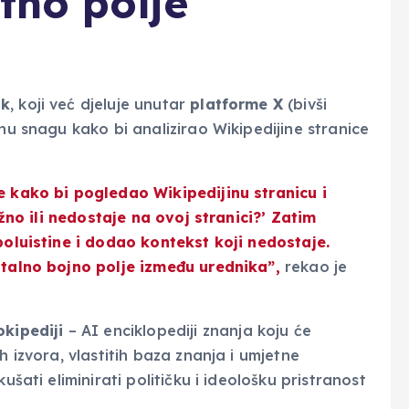
tno polje
ok
, koji već djeluje unutar
platforme X
(bivši
lnu snagu kako bi analizirao Wikipedijine stranice
e kako bi pogledao Wikipedijinu stranicu i
lažno ili nedostaje na ovoj stranici?’ Zatim
poluistine i dodao kontekst koji nedostaje.
stalno bojno polje između urednika”,
rekao je
okipediji
– AI enciklopediji znanja koju će
h izvora, vlastitih baza znanja i umjetne
ušati eliminirati političku i ideološku pristranost