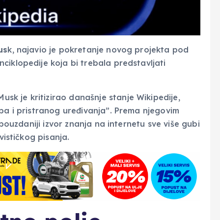
us
k, najavio je pokretanje novog projekta pod
ciklopedije koja bi trebala predstavljati
k je kritizirao današnje stanje Wikipedije,
oba i pristranog uređivanja”. Prema njegovim
jpouzdaniji izvor znanja na internetu sve više gubi
vističkog pisanja.