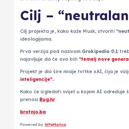
Cilj – “neutralan
Cilj projekta je, kako kaže Musk, stvoriti
“neut
ideologijama.
Prva verzija pod nazivom
Grokipedia 0.1
treb
najavljuje da će ovo biti
“temelj nove generac
Projekt je dio šire misije tvrtke xAI, čija je vizi
inteligencije”.
Kako će izgledati svijet u kojem AI određuje što
prenosi
Bug.hr
brotnjo.ba
Powered by
WPeMatico