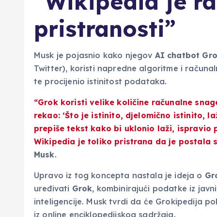
“Wikipedia je ra
pristranosti”
Musk je pojasnio kako njegov
AI chatbot Gr
Twitter), koristi napredne algoritme i računa
te procijenio istinitost podataka.
“Grok koristi velike količine računalne snag
rekao: ‘Što je istinito, djelomično istinito, 
prepiše tekst kako bi uklonio laži, ispravio 
Wikipedia je toliko pristrana da je postala 
Musk
.
Upravo iz tog koncepta nastala je ideja o
Gr
uređivati
Grok
, kombinirajući podatke iz javni
inteligencije. Musk tvrdi da će Grokipedija pok
iz online enciklopedijskog sadržaja.