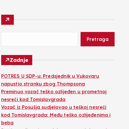
Pretraga
Zadnje
POTRES U SDP-u: Predsjednik u Vukovaru
napustio stranku zbog Thompsona
Preminuo vozač teško ozlijeđen u prometnoj
nesreći kod Tomislavgrada
Vozač iz Posušja sudjelovao u teškoj nesreći
kod Tomislavgrada: Među teško ozlijeđenima i
beba