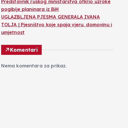
Predstavnik ruskog ministarstva otkrio uzroke
pogibije planinara iz BiH
UGLAZBLJENA PJESMA GENERALA IVANA
TOLJA | Pjesništvo koje spaja vjeru, domovinu i
umjetnost
Komentari
Nema komentara za prikaz.