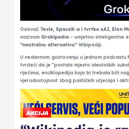
Osnivač
Tesle, SpaceX-a i tvrtke xAI
,
Elon M
nazivom
Grokipedia
– umjetno-inteligentne en
“neutralnu alternativu”
Wikipediji.
U nedavnom gostovanju u jednom podcastu Mus
tvrdeći da je “postala mjesto ideoloških suk
riječima, enciklopedija koja bi trebala biti na
vjerodostojnost zbog političkih utjecaja i akti