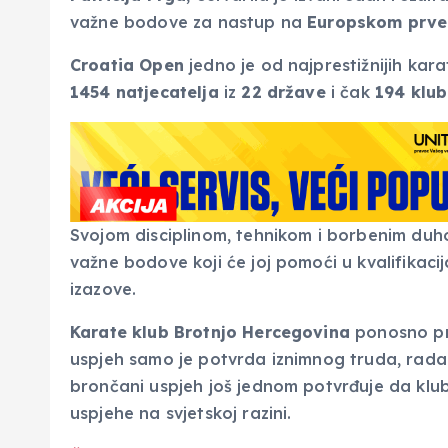
važne bodove za nastup na
Europskom prve
Croatia Open
jedno je od najprestižnijih kara
1454 natjecatelja
iz
22 države
i čak
194 klu
Svojom disciplinom, tehnikom i borbenim duhom
važne bodove koji će joj pomoći u kvalifikac
izazove.
Karate klub Brotnjo Hercegovina
ponosno prat
uspjeh samo je potvrda iznimnog truda, rada i
brončani uspjeh još jednom potvrđuje da klu
uspjehe na svjetskoj razini.