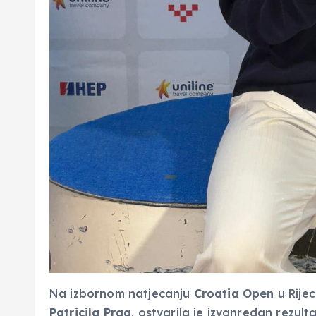
Na izbornom natjecanju
Croatia Open
u Rijec
Patricija Prga
, ostvarila je izvanredan rezult