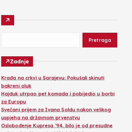
Pretraga
Zadnje
Krađa na crkvi u Sarajevu: Pokušali skinuti
bakreni oluk
Hajduk utrpao pet komada i pobijedio u borbi
za Europu
Svečani prijem za Ivana Soldu nakon velikog
uspjeha na državnom prvenstvu
Oslobođenje Kupresa ‘94. bilo je od presudne