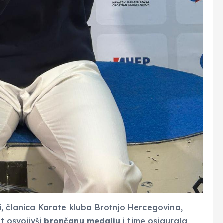
i, članica Karate kluba Brotnjo Hercegovina,
at osvojivši
brončanu medalju
i time osigurala