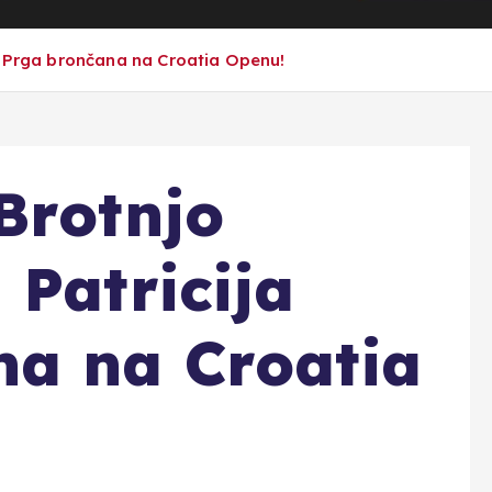
a Prga brončana na Croatia Openu!
Brotnjo
 Patricija
na na Croatia