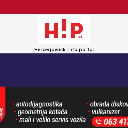
Hercegovački info portal
olica
Crna kronika
Zanimljivosti