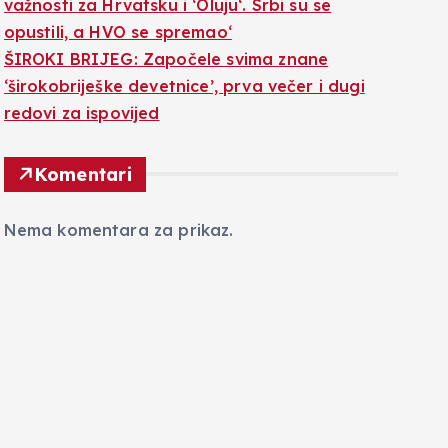
važnosti za Hrvatsku i ‘Oluju‘. Srbi su se
opustili, a HVO se spremao‘
ŠIROKI BRIJEG: Započele svima znane
‘širokobriješke devetnice’, prva večer i dugi
redovi za ispovijed
Komentari
Nema komentara za prikaz.