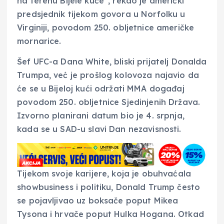
na terenu Bijele kuće”, rekao je američki
predsjednik tijekom govora u Norfolku u
Virginiji, povodom 250. obljetnice američke
mornarice.
Šef UFC-a Dana White, bliski prijatelj Donalda
Trumpa, već je prošlog kolovoza najavio da
će se u Bijeloj kući održati MMA događaj
povodom 250. obljetnice Sjedinjenih Država.
Izvorno planirani datum bio je 4. srpnja,
kada se u SAD-u slavi Dan nezavisnosti.
Tijekom svoje karijere, koja je obuhvaćala
showbusiness i politiku, Donald Trump često
se pojavljivao uz boksače poput Mikea
Tysona i hrvače poput Hulka Hogana. Otkad