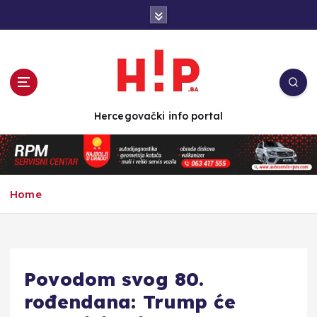
S
k
i
p
t
o
c
Hercegovački info portal
o
n
t
e
n
Home
t
Povodom svog 80.
rođendana: Trump će