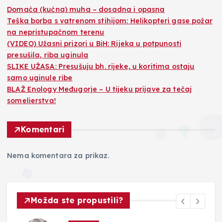
Domaća (kućna) muha – dosadna i opasna
Teška borba s vatrenom stihijom: Helikopteri gase požar
na nepristupačnom terenu
(VIDEO) Užasni prizori u BiH: Rijeka u potpunosti
presušila, riba uginula
SLIKE UŽASA: Presušuju bh. rijeke, u koritima ostaju
samo uginule ribe
BLAŽ Enology Međugorje – U tijeku prijave za tečaj
somelierstva!
Komentari
Nema komentara za prikaz.
Možda ste propustili?