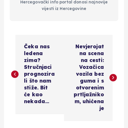
Hercegovački info portal donosi najnovije
vijesti iz Hercegovine
N
Čeka nas
Nevjerojat
a
ledena
na scena
zima?
na cesti:
v
Stručnjaci
Vozačica
prognozira
vozila bez
i
li što nam
guma i s
stiže. Bit
otvorenim
g
će kao
prtljažniko
nekada…
m, uhićena
a
je
c