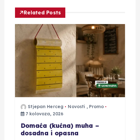
i
Related Posts
j
a
o
b
j
a
Stjepan Herceg
Novosti
,
Promo
7 kolovoza, 2026
v
Domaća (kućna) muha –
a
dosadna i opasna