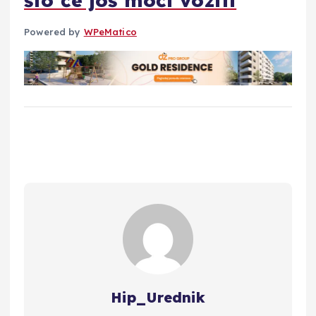
što će još moći voziti
Powered by
WPeMatico
Hip_Urednik