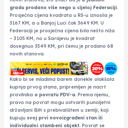
gradu prodano više nego u cijeloj Federaciji
.
Prosječna cijena kvadrata u RS-u iznosila je
3167 KM, a u Banjoj Luci čak 3649 KM. U
Federaciji je prosječna cijena bila nešto niža
– 3105 KM, no u Sarajevu je kvadrat
dosegnuo 3549 KM, pri čemu je prodano 68
novih stanova.
Kako bi se mladima barem donekle olakšala
kupnja prvog stana, pripremljen je nacrt
pravilnika
o povratu PDV-a
. Prema njemu,
pravo na povrat mogu ostvariti punoljetni
državljani BiH s prebivalištem u zemlji, koji
kupuju
svoj prvi novoizgrađeni stan ili
individualni stambeni objekt
. Povrat se