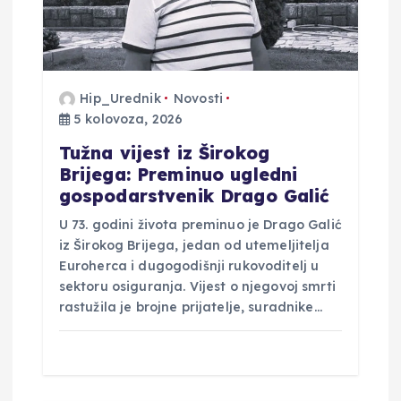
j
a
Hip_Urednik
Novosti
v
5 kolovoza, 2026
Tužna vijest iz Širokog
a
Brijega: Preminuo ugledni
gospodarstvenik Drago Galić
U 73. godini života preminuo je Drago Galić
iz Širokog Brijega, jedan od utemeljitelja
Euroherca i dugogodišnji rukovoditelj u
sektoru osiguranja. Vijest o njegovoj smrti
rastužila je brojne prijatelje, suradnike…