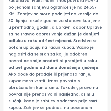
kućanstva. Maksimalni iznos povrata PDV-a
po jednom zahtjevu ograničen je na 24.557
KM. Zahtjev se mora podnijeti najkasnije do
30. lipnja tekuće godine za stanove kupljene
u prethodnoj godini, a Upravni odbor Uprave
za neizravno oporezivanje
dužan je donijeti
odluku u roku od šest mjeseci
. Sredstva se
potom uplaćuju na račun kupca. Važno je
naglasiti da se stan za koji je odobren
povrat
ne smije prodati ni prenijeti u roku
od pet godina od dana donošenja rješenja
.
Ako dođe do prodaje ili prijenosa ranije,
kupac mora vratiti iznos povrata s
obračunatim kamatama. Također, pravo na
povrat nije prenosivo ni nasljedno, osim u
slučaju kada je zahtjev podnesen prije smrti
kupca. Zahtjev se podnosi na posebnom