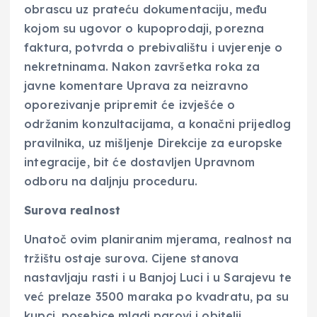
obrascu uz prateću dokumentaciju, među
kojom su ugovor o kupoprodaji, porezna
faktura, potvrda o prebivalištu i uvjerenje o
nekretninama. Nakon završetka roka za
javne komentare Uprava za neizravno
oporezivanje pripremit će izvješće o
održanim konzultacijama, a konačni prijedlog
pravilnika, uz mišljenje Direkcije za europske
integracije, bit će dostavljen Upravnom
odboru na daljnju proceduru.
Surova realnost
Unatoč ovim planiranim mjerama, realnost na
tržištu ostaje surova. Cijene stanova
nastavljaju rasti i u Banjoj Luci i u Sarajevu te
već prelaze 3500 maraka po kvadratu, pa su
kupci, posebice mladi parovi i obitelji,