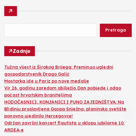
Pretraga
Zadnje
Tužna vijest iz Širokog Brijega: Preminuo ugledni
gospodarstvenik Drago Galić
Mostarka ide u Pariz po nove medalje
Vir 26. godinu zaredom obilježio Dan pobjede i odao
počast hrvatskim braniteljima
HODOČASNICI, KONJANICI I PUNO ZAJEDNIŠTVA: Na
Blidinju proslavljena Gospa Snježna, planinsko svetište
ponovno ujedinilo Hercegovce!
Održan završni koncert flautista u sklopu jubilarne 10.
ARDEA-e