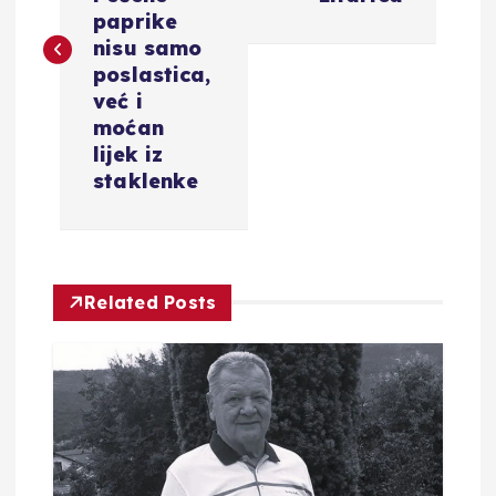
v
paprike
i
nisu samo
poslastica,
g
već i
moćan
a
lijek iz
staklenke
c
i
Related Posts
j
a
o
b