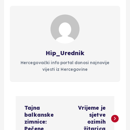
Hip_Urednik
Hercegovački info portal donosi najnovije
vijesti iz Hercegovine
N
Tajna
Vrijeme je
a
balkanske
sjetve
zimnice:
ozimih
Pečene
žitarica