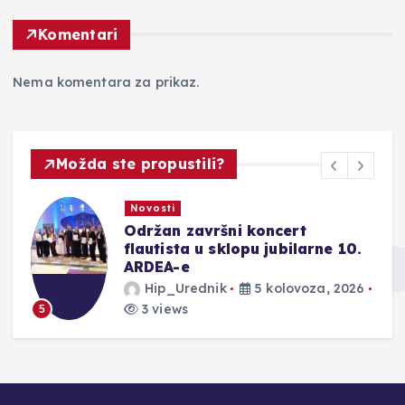
Komentari
Nema komentara za prikaz.
Možda ste propustili?
Novosti
Održan završni koncert
ju
flautista u sklopu jubilarne 10.
ARDEA-e
Hip_Urednik
5 kolovoza, 2026
3 views
5