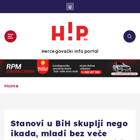
S
k
i
p
t
o
c
Hercegovački info portal
o
n
t
e
n
Home
t
Stanovi u BiH skuplji nego
ikada, mladi bez veće