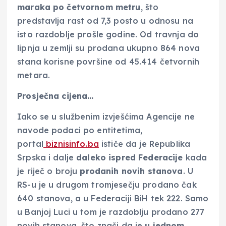
maraka po četvornom metru
, što
predstavlja rast od 7,3 posto u odnosu na
isto razdoblje prošle godine. Od travnja do
lipnja u zemlji su prodana ukupno 864 nova
stana korisne površine od 45.414 četvornih
metara.
Prosječna cijena…
Iako se u službenim izvješćima Agencije ne
navode podaci po entitetima,
portal
biznisinfo.ba
ističe da je Republika
Srpska i dalje
daleko ispred Federacije
kada
je riječ o broju
prodanih novih stanova
. U
RS-u je u drugom tromjesečju prodano čak
640 stanova, a u Federaciji BiH tek 222. Samo
u Banjoj Luci u tom je razdoblju prodano 277
novih stanova, što znači da je
u jednom