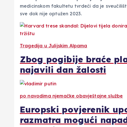
medicinskom fakultetu tvrdeći da je sveučiliš
sve dok nije optužen 2023.
Tragedija u Julijskim Alpama
Zbog pogibije braće pl
najavili dan žalosti
po navodima njemačke obavještajne službe
Europski povjerenik up
razmatra mogući napad