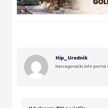
Hip_Urednik
Hercegovački info portal d
N