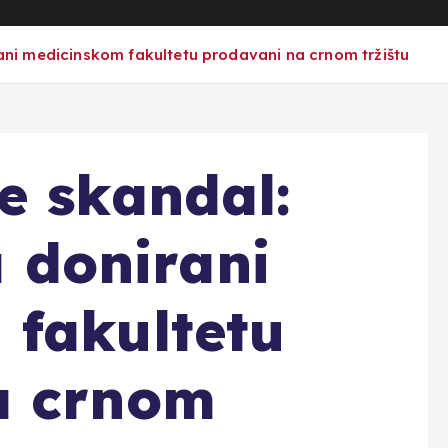
irani medicinskom fakultetu prodavani na crnom tržištu
e skandal:
a donirani
 fakultetu
a crnom