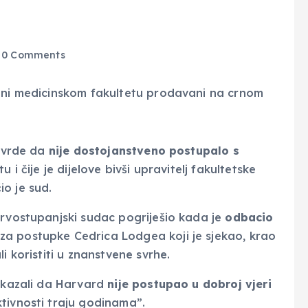
0 Comments
 tvrde da
nije dostojanstveno postupalo s
i čije je dijelove bivši upravitelj fakultetske
io je sud.
prvostupanjski sudac pogriješio kada je
odbacio
za postupke Cedrica Lodgea koji je sjekao, krao
i koristiti u znanstvene svrhe.
dokazali da Harvard
nije postupao u dobroj vjeri
ktivnosti traju godinama”.