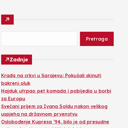
Pretraga
Zadnje
Krađa na crkvi u Sarajevu: Pokušali skinuti
bakreni oluk
Hajduk utrpao pet komada i pobijedio u borbi
za Europu
Svečani prijem za Ivana Soldu nakon velikog
uspjeha na državnom prvenstvu
Oslobođenje Kupresa ‘94. bilo je od presudne