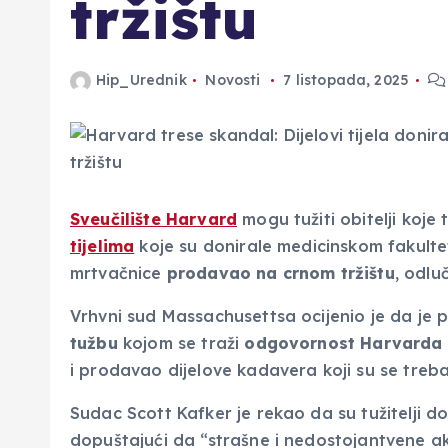
tržištu
Hip_Urednik
Novosti
7 listopada, 2025
Sveučilište Harvard
mogu tužiti obitelji koje
tijelima
koje su donirale medicinskom fakultetu 
mrtvačnice
prodavao na crnom tržištu
, odluč
Vrhvni sud Massachusettsa ocijenio je da je 
tužbu
kojom se traži
odgovornost Harvarda
i prodavao dijelove kadavera koji su se trebal
Sudac Scott Kafker je rekao da su tužitelji 
dopuštajući da “strašne i nedostojantvene a