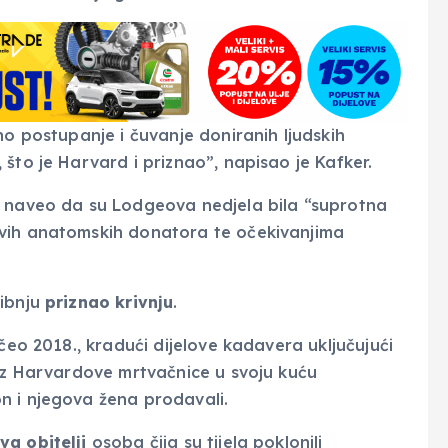
no postupanje i čuvanje doniranih ljudskih
što je Harvard i priznao”, napisao je Kafker.
 naveo da su Lodgeova nedjela bila “suprotna
ovih anatomskih donatora te očekivanjima
vibnju
priznao krivnju
.
čeo 2018., kradući dijelove kadavera uključujući
 iz Harvardove mrtvačnice u svoju kuću
n i njegova žena prodavali.
va obitelji
osoba čija su tijela poklonili