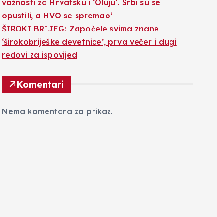
važnosti za Hrvatsku i ‘Oluju‘. Srbi su se
opustili, a HVO se spremao‘
ŠIROKI BRIJEG: Započele svima znane
‘širokobriješke devetnice’, prva večer i dugi
redovi za ispovijed
Komentari
Nema komentara za prikaz.