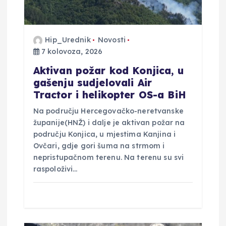
j
a
Hip_Urednik
Novosti
v
7 kolovoza, 2026
Aktivan požar kod Konjica, u
a
gašenju sudjelovali Air
Tractor i helikopter OS-a BiH
Na području Hercegovačko-neretvanske
županije(HNŽ) i dalje je aktivan požar na
području Konjica, u mjestima Kanjina i
Ovčari, gdje gori šuma na strmom i
nepristupačnom terenu. Na terenu su svi
raspoloživi…