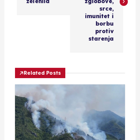
i
zelenila
zglobove,
srce,
g
imunitet i
borbu
a
protiv
starenja
c
i
Related Posts
j
a
o
b