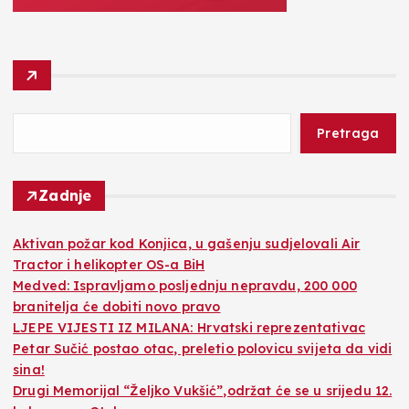
Pretraga
Zadnje
Aktivan požar kod Konjica, u gašenju sudjelovali Air
Tractor i helikopter OS-a BiH
Medved: Ispravljamo posljednju nepravdu, 200 000
branitelja će dobiti novo pravo
LJEPE VIJESTI IZ MILANA: Hrvatski reprezentativac
Petar Sučić postao otac, preletio polovicu svijeta da vidi
sina!
Drugi Memorijal “Željko Vukšić”,održat će se u srijedu 12.