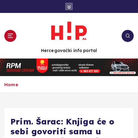
S
k
i
p
t
o
c
Hercegovački info portal
o
n
t
e
n
Home
t
Prim. Šarac: Knjiga će o
sebi govoriti sama u