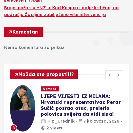
kolovoza u Otoku
Brojni požari u HNŽ-u: Kod Konjica i dalje kritično, na
području Čapljine zabilježeno više intervencija
Komentari
Nema komentara za prikaz.
Možda ste propustili?
Novosti
Novost
JEPE VIJESTI IZ MILANA:
Drugi 
rvatski reprezentativac Petar
Vukšić
učić postao otac, preletio
12. ko
olovicu svijeta da vidi sina!
Hip_
Hip_Urednik
7 kolovoza, 2026
2 vie
4
2 views