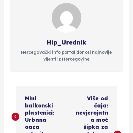
Hip_Urednik
Hercegovački info portal donosi najnovije
vijesti iz Hercegovine
N
Mini
Više od
a
balkonski
čaja:
plastenici:
nevjerojatn
v
Urbana
a moć
oaza
šipka za