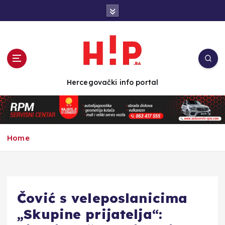
S
k
i
p
t
o
c
Hercegovački info portal
o
n
t
e
n
Home
t
Čović s veleposlanicima
„Skupine prijatelja“: