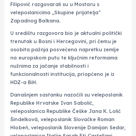
Filipović razgovarali su u Mostaru s
veleposlanicima „Skupine prijatelja“
Zapadnog Balkana.
U središtu razgovora bio je aktualni politički
trenutak u Bosni i Hercegovini, pri čemu je
osobita pažnja posvećena napretku zemlje
na europskom putu te ključnim reformama
nužnima za jačanje stabilnosti i
funkcionalnosti institucija, priopćeno je iz
HDZ-a BiH.
Današnjem sastanku nazočili su veleposlanik
Republike Hrvatske Ivan Sabolić,
veleposlanica Republike Češke Jana K. Lolić
Šindelková, veleposlanik Slovačke Roman
Hlobeň, veleposlanik Slovenije Damijan Sedar,
veleposlanica Italije Sarah Eti Castellani,