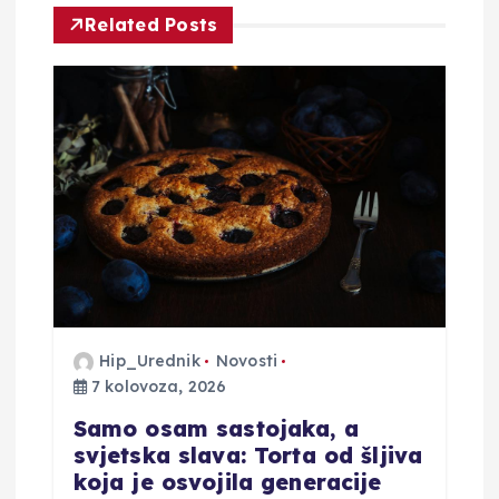
c
Related Posts
i
j
a
o
b
j
Hip_Urednik
Novosti
7 kolovoza, 2026
a
Samo osam sastojaka, a
v
svjetska slava: Torta od šljiva
koja je osvojila generacije