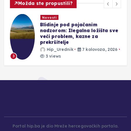
Možda ste propustili?
Novosti
DONOSIMO: Evo kakve vas
čekaju kazne u Hrvatskoj za
prebrzu vožnju, vožnju pod
utjecajem alkohola ili ako
prođete kroz crveno
Hip_Urednik
7 kolovoza, 2026
2 views
4