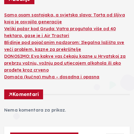
Samo osam sastojaka, a svjetska slava: Torta od šljiva
koja je osvojila generacije
Veliki požar kod Gruda: Vatra progutala više od 40
hektara, gase je i Air Tractori
Blidinje pod pojačanim nadzorom: Ilegalna ložišta sve
veći problem, kazne za prekršitelje
DONOSIMO: Evo kakve vas čekaju kazne u Hrvatskoj za
prebrzu vožnju, vožnju pod utjecajem alkohola ili ako
prođete kroz crveno
Domaća (kućna) muha – dosadna i opasna
Komentari
Nema komentara za prikaz.