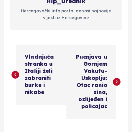
Hip_Urednik
Hercegovački info portal donosi najnovije
vijesti iz Hercegovine
N
Vladajuća
Pucnjava u
a
stranka u
Gornjem
Italiji želi
Vakufu-
v
zabraniti
Uskoplju:
burke i
Otac ranio
i
nikabe
sina,
ozlijeđen i
g
policajac
a