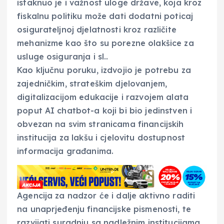
istaknuo je i važnost uloge države, koja kroz
fiskalnu politiku može dati dodatni poticaj
osigurateljnoj djelatnosti kroz različite
mehanizme kao što su porezne olakšice za
usluge osiguranja i sl..
Kao ključnu poruku, izdvojio je potrebu za
zajedničkim, strateškim djelovanjem,
digitalizacijom edukacije i razvojem alata
poput AI chatbot-a koji bi bio jedinstven i
obvezan na svim stranicama financijskih
institucija za lakšu i cjelovitu dostupnost
informacija građanima.
Agencija za nadzor će i dalje aktivno raditi
na unaprjeđenju financijske pismenosti, te
razvijati suradnju sa nadležnim institucijama