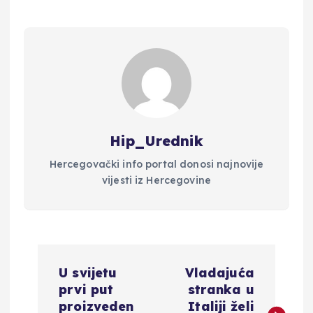
Hip_Urednik
Hercegovački info portal donosi najnovije
vijesti iz Hercegovine
N
U svijetu
Vladajuća
a
prvi put
stranka u
proizveden
Italiji želi