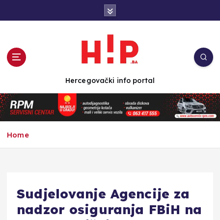
S
k
i
p
t
o
c
Hercegovački info portal
o
n
t
e
n
Home
t
Sudjelovanje Agencije za
nadzor osiguranja FBiH na