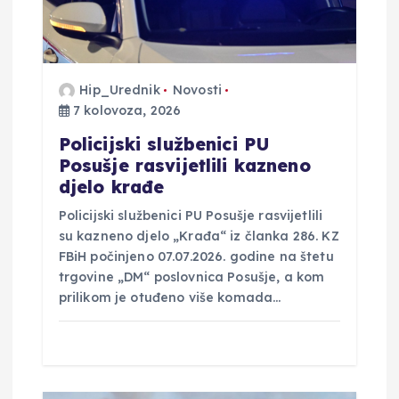
b
j
a
Hip_Urednik
Novosti
7 kolovoza, 2026
v
Policijski službenici PU
Posušje rasvijetlili kazneno
a
djelo krađe
Policijski službenici PU Posušje rasvijetlili
su kazneno djelo „Krađa“ iz članka 286. KZ
FBiH počinjeno 07.07.2026. godine na štetu
trgovine „DM“ poslovnica Posušje, a kom
prilikom je otuđeno više komada…