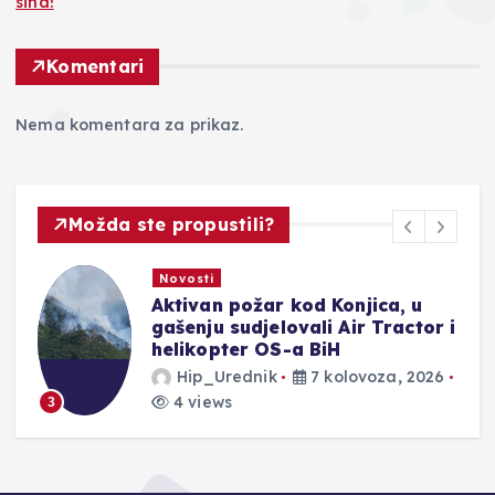
sina!
Komentari
Nema komentara za prikaz.
Možda ste propustili?
Novosti
Medved: Ispravljamo posljednju
i
nepravdu, 200 000 branitelja
će dobiti novo pravo
Hip_Urednik
7 kolovoza, 2026
3 views
4