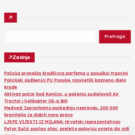
Pretraga
Zadnje
Policija pronašla kradljivca parfema u posuškoj trgovini
Policijski službenici PU Posušje rasvijetlili kazneno djelo
krađe
Aktivan požar kod Konjica, u gašenju sudjelovali Air
Tractor i helikopter OS-a BiH
Medved: Ispravljamo posljednju nepravdu, 200 000
branitelja će dobiti novo pravo
LJEPE VIJESTI IZ MILANA: Hrvatski reprezentativac
Petar Sučić postao otac, preletio polovicu svijeta da vidi