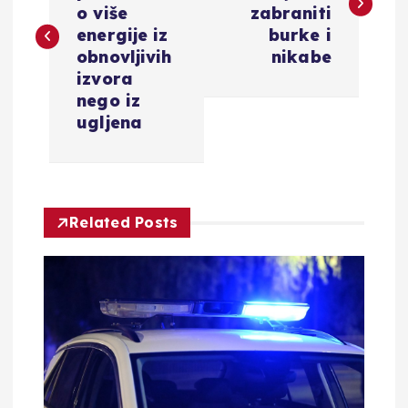
v
o više
zabraniti
energije iz
burke i
i
obnovljivih
nikabe
izvora
g
nego iz
ugljena
a
c
Related Posts
i
j
a
o