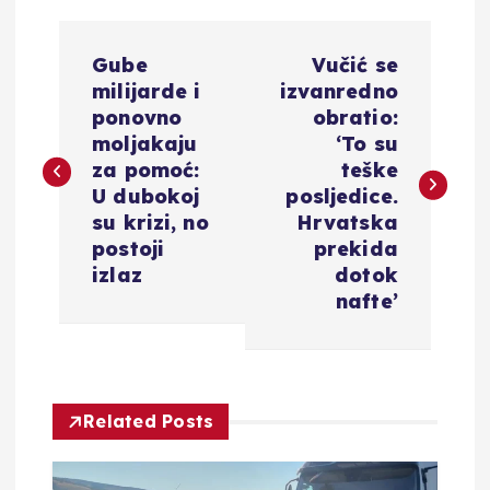
N
Gube
Vučić se
a
milijarde i
izvanredno
ponovno
obratio:
v
moljakaju
‘To su
za pomoć:
teške
i
U dubokoj
posljedice.
su krizi, no
Hrvatska
g
postoji
prekida
izlaz
dotok
a
nafte’
c
i
Related Posts
j