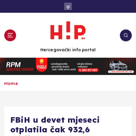
S
k
i
p
t
o
c
Hercegovački info portal
o
n
t
e
n
Home
t
FBiH u devet mjeseci
otplatila čak 932,6