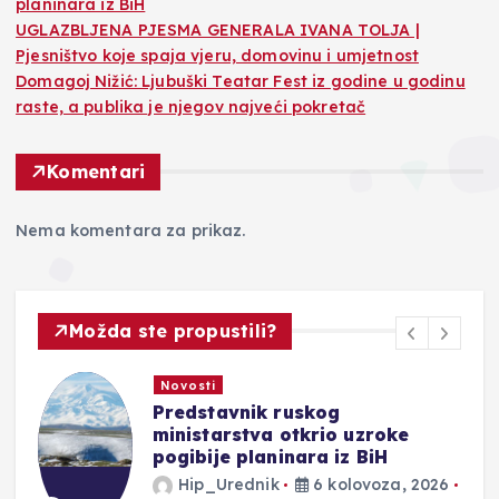
planinara iz BiH
UGLAZBLJENA PJESMA GENERALA IVANA TOLJA |
Pjesništvo koje spaja vjeru, domovinu i umjetnost
Domagoj Nižić: Ljubuški Teatar Fest iz godine u godinu
raste, a publika je njegov najveći pokretač
Komentari
Nema komentara za prikaz.
Možda ste propustili?
Novosti
vnik ruskog
UGLAZBLJEN
rstva otkrio uzroke
GENERALA IV
 planinara iz BiH
Pjesništvo ko
domovinu i u
rednik
6 kolovoza, 2026