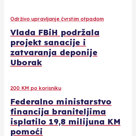
Održivo upravljanje čvrstim otpadom
Vlada FBiH podržala
projekt sanacije i
zatvaranja deponije
Uborak
200 KM po korisniku
Federalno ministarstvo
financija braniteljima
isplatilo 19,8 milijuna KM
pomoći