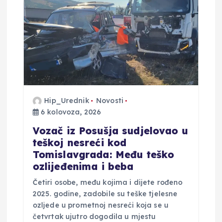
a
o
b
j
Hip_Urednik
Novosti
a
6 kolovoza, 2026
Vozač iz Posušja sudjelovao u
v
teškoj nesreći kod
Tomislavgrada: Među teško
a
ozlijeđenima i beba
Četiri osobe, među kojima i dijete rođeno
2025. godine, zadobile su teške tjelesne
ozljede u prometnoj nesreći koja se u
četvrtak ujutro dogodila u mjestu