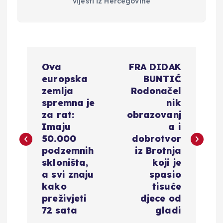
vijesti iz Hercegovine
N
Ova
FRA DIDAK
a
europska
BUNTIĆ
zemlja
Rodonačel
v
spremna je
nik
za rat:
obrazovanj
i
Imaju
a i
50.000
dobrotvor
g
podzemnih
iz Brotnja
skloništa,
koji je
a
a svi znaju
spasio
kako
tisuće
c
preživjeti
djece od
72 sata
gladi