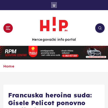
S
k
i
p
t
o
c
Hercegovački info portal
o
n
t
e
n
Home
t
Francuska heroina suda:
Gisele Pelicot ponovno