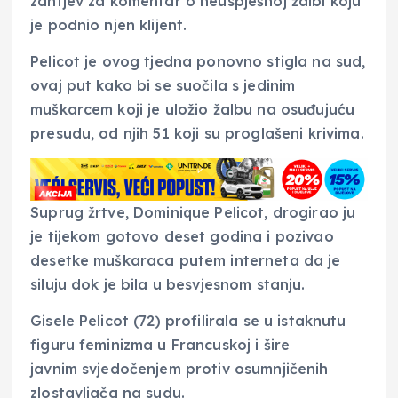
zahtjev za komentar o neuspješnoj žalbi koju
je podnio njen klijent.
Pelicot je ovog tjedna ponovno stigla na sud,
ovaj put kako bi se suočila s jedinim
muškarcem koji je uložio žalbu na osuđujuću
presudu, od njih 51 koji su proglašeni krivima.
Suprug žrtve, Dominique Pelicot, drogirao ju
je tijekom gotovo deset godina i pozivao
desetke muškaraca putem interneta da je
siluju dok je bila u besvjesnom stanju.
Gisele Pelicot (72) profilirala se u istaknutu
figuru feminizma u Francuskoj i šire
javnim svjedočenjem protiv osumnjičenih
zlostavljača na sudu.