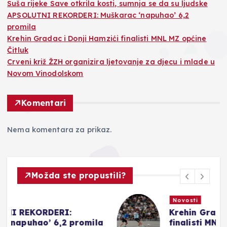
Suša rijeke Save otkrila kosti, sumnja se da su ljudske
APSOLUTNI REKORDERI: Muškarac ‘napuhao’ 6,2
promila
Krehin Gradac i Donji Hamzići finalisti MNL MZ općine
Čitluk
Crveni križ ŽZH organizira ljetovanje za djecu i mlade u
Novom Vinodolskom
Komentari
Nema komentara za prikaz.
Možda ste propustili?
Novosti
Krehin Gradac i Donji Hamzići
a
finalisti MNL MZ općine Čitluk