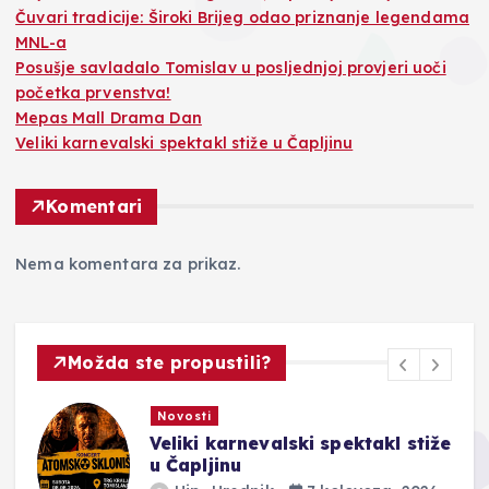
Čuvari tradicije: Široki Brijeg odao priznanje legendama
MNL-a
Posušje savladalo Tomislav u posljednjoj provjeri uoči
početka prvenstva!
Mepas Mall Drama Dan
Veliki karnevalski spektakl stiže u Čapljinu
Komentari
Nema komentara za prikaz.
Možda ste propustili?
Novosti
Veliki karnevalski spektakl stiže
u Čapljinu