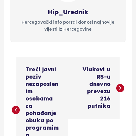
Hip_Urednik
Hercegovački info portal donosi najnovije
vijesti iz Hercegovine
N
Treći javni
Vlakovi u
a
poziv
RS-u
nezaposlen
dnevno
v
im
prevezu
osobama
216
i
za
putnika
pohađanje
g
obuka po
programim
a