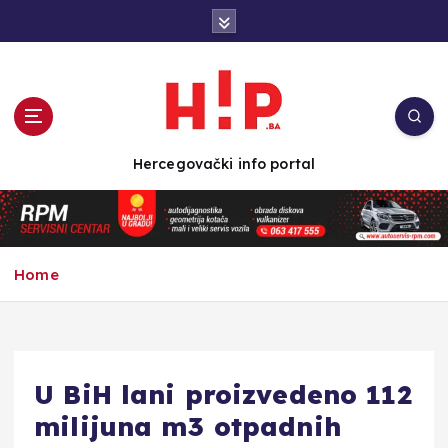
S
k
i
p
t
o
c
Hercegovački info portal
o
n
t
e
n
Home
t
U BiH lani proizvedeno 112
milijuna m3 otpadnih