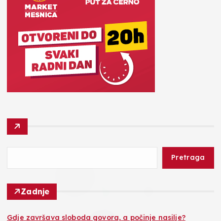
Pretraga
Zadnje
Gdje završava sloboda govora, a počinje nasilje?