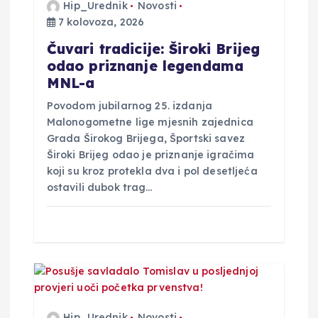
v
Hip_Urednik
Novosti
7 kolovoza, 2026
a
Čuvari tradicije: Široki Brijeg
odao priznanje legendama
MNL-a
Povodom jubilarnog 25. izdanja
Malonogometne lige mjesnih zajednica
Grada Širokog Brijega, Športski savez
Široki Brijeg odao je priznanje igračima
koji su kroz protekla dva i pol desetljeća
ostavili dubok trag…
Hip_Urednik
Novosti