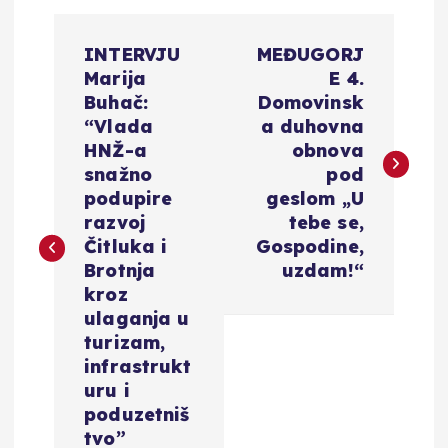
N
INTERVJU
MEĐUGORJ
a
Marija
E 4.
Buhač:
Domovinsk
v
“Vlada
a duhovna
HNŽ-a
obnova
i
snažno
pod
podupire
geslom „U
g
razvoj
tebe se,
Čitluka i
Gospodine,
a
Brotnja
uzdam!“
kroz
c
ulaganja u
turizam,
i
infrastrukt
uru i
poduzetniš
j
tvo”