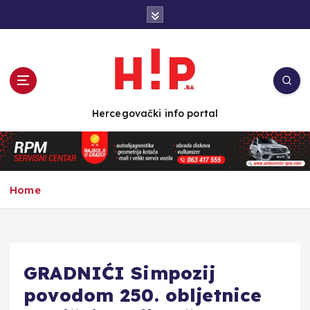
S
k
i
p
t
o
c
Hercegovački info portal
o
n
t
e
n
Home
t
GRADNIĆI Simpozij
povodom 250. obljetnice