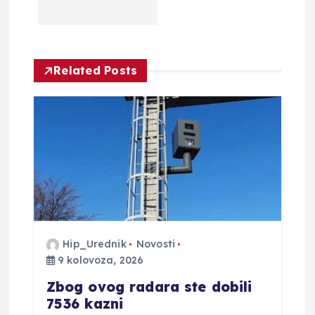
a
o
Related Posts
b
j
a
v
a
Hip_Urednik
Novosti
9 kolovoza, 2026
Zbog ovog radara ste dobili
7536 kazni