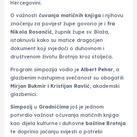
Hercegovini.
O važnosti
čuvanja matičnih knjiga
i njihovu
značenju za povijest župe govorio je i
fra
Nikola Rosančić
, župnik župe sv. Blaža,
istaknuvši kako su matice dragocjen
dokument koji svjedoči o duhovnom i
društvenom životu Brotnja kroz stoljeća.
Program simpozija vodio je
Albert Pehar
, a
glazbenim nastupima svečanost su obogatili
Mirjan Bukmir i Kristijan Ravlić
, akademski
glazbenici.
Simpozij
u
Gradnićima
još je jednom
potvrdio važnost očuvanja matičnih knjiga
kao dijela kulturne i duhovne
baštine Brotnja
te doprinio jačanju svijesti o potrebi