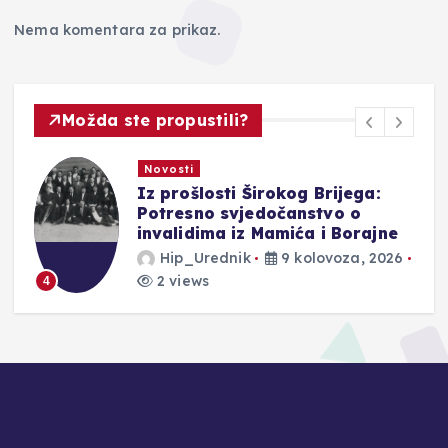
Nema komentara za prikaz.
Možda ste propustili?
Novosti
Iz prošlosti Širokog Brijega:
Potresno svjedočanstvo o
invalidima iz Mamića i Borajne
Hip_Urednik
9 kolovoza, 2026
2 views
4