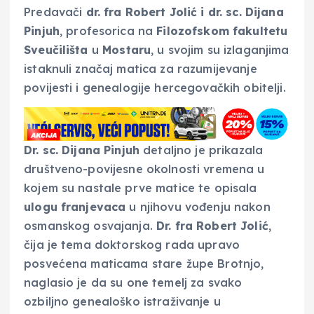
Predavači
dr. fra Robert Jolić i dr. sc. Dijana
Pinjuh
, profesorica na
Filozofskom fakultetu
Sveučilišta
u
Mostaru
, u svojim su izlaganjima
istaknuli značaj matica za razumijevanje
povijesti i genealogije hercegovačkih obitelji.
Dr. sc. Dijana Pinjuh
detaljno je prikazala
društveno-povijesne okolnosti vremena u
kojem su nastale prve matice te opisala
ulogu franjevaca
u njihovu vođenju nakon
osmanskog osvajanja.
Dr. fra Robert Jolić
,
čija je tema doktorskog rada upravo
posvećena maticama stare župe Brotnjo,
naglasio je da su one temelj za svako
ozbiljno genealoško istraživanje u