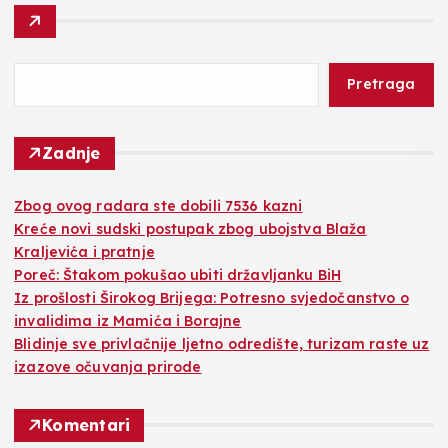
Pretraga
Zadnje
Zbog ovog radara ste dobili 7536 kazni
Kreće novi sudski postupak zbog ubojstva Blaža
Kraljevića i pratnje
Poreč: Štakom pokušao ubiti državljanku BiH
Iz prošlosti Širokog Brijega: Potresno svjedočanstvo o
invalidima iz Mamića i Borajne
Blidinje sve privlačnije ljetno odredište, turizam raste uz
izazove očuvanja prirode
Komentari