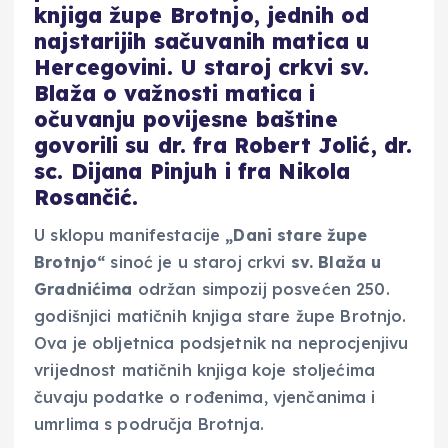
knjiga župe Brotnjo, jednih od
najstarijih sačuvanih matica u
Hercegovini. U staroj crkvi sv.
Blaža o važnosti matica i
očuvanju povijesne baštine
govorili su dr. fra Robert Jolić, dr.
sc. Dijana Pinjuh i fra Nikola
Rosančić.
U sklopu manifestacije
„Dani stare župe
Brotnjo“
sinoć je u staroj crkvi
sv. Blaža u
Gradnićima
održan simpozij posvećen 250.
godišnjici matičnih knjiga stare župe Brotnjo.
Ova je obljetnica podsjetnik na neprocjenjivu
vrijednost matičnih knjiga koje stoljećima
čuvaju podatke o rođenima, vjenčanima i
umrlima s područja Brotnja.