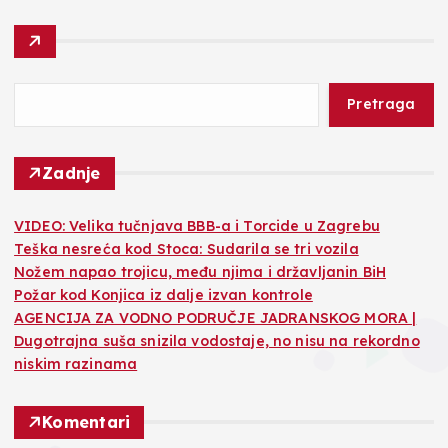
Pretraga
Zadnje
VIDEO: Velika tučnjava BBB-a i Torcide u Zagrebu
Teška nesreća kod Stoca: Sudarila se tri vozila
Nožem napao trojicu, među njima i državljanin BiH
Požar kod Konjica iz dalje izvan kontrole
AGENCIJA ZA VODNO PODRUČJE JADRANSKOG MORA |
Dugotrajna suša snizila vodostaje, no nisu na rekordno
niskim razinama
Komentari