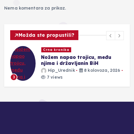
Nema komentara za prikaz.
Možda ste propustili?
Novosti
Požar kod Konjica iz dalje izvan
kontrole
Hip_Urednik
8 kolovoza, 2026
3 views
4