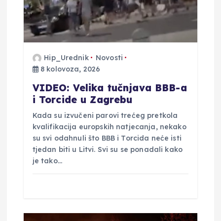
o
b
j
Hip_Urednik
Novosti
8 kolovoza, 2026
a
VIDEO: Velika tučnjava BBB-a
v
i Torcide u Zagrebu
Kada su izvučeni parovi trećeg pretkola
a
kvalifikacija europskih natjecanja, nekako
su svi odahnuli što BBB i Torcida neće isti
tjedan biti u Litvi. Svi su se ponadali kako
je tako…