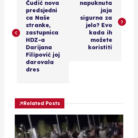
a
Čudić nova
napuknuta
predsjedni
jaja
v
ca Naše
sigurna za
stranke,
jelo? Evo
i
zastupnica
kada ih
HDZ-a
možete
g
Darijana
koristiti
Filipović joj
a
darovala
dres
c
i
Related Posts
j
a