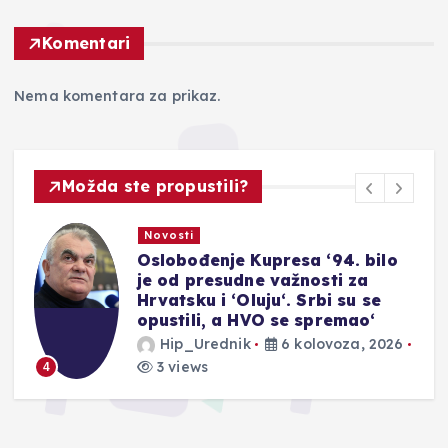
Komentari
Nema komentara za prikaz.
Možda ste propustili?
Novosti
Oslobođenje Kupresa ‘94. bilo
je od presudne važnosti za
Hrvatsku i ‘Oluju‘. Srbi su se
opustili, a HVO se spremao‘
Hip_Urednik
6 kolovoza, 2026
3 views
4