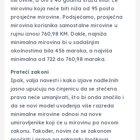
mirovine, a oni s 40 godina staža imat će
mirovinu koja neće biti niža od 95 posto
prosječne mirovine. Podsjećamo, prosječna
mirovina korisnika samostalne mirovine u
rujnu iznosi 760,98 KM. Dakle, najniža
minimalna mirovina bi u sadašnjim
okolnostima bila 456 maraka, a najviša
minimalna od 722 do 760,98 maraka.
Prateći zakoni
Ipak, valja navesti i kako izjave nadležnih
jasno upućuju na činjenicu da se stečena
prava neće umanjivati, što bi onda značilo i
da se novi model uvođenja više razreda
minimalne mirovine odnosi na nove
umirovljenike koji će u mirovinu po novom
zakonu. Također, novim će se zakonom
proširiti i prava na naknadu troškova