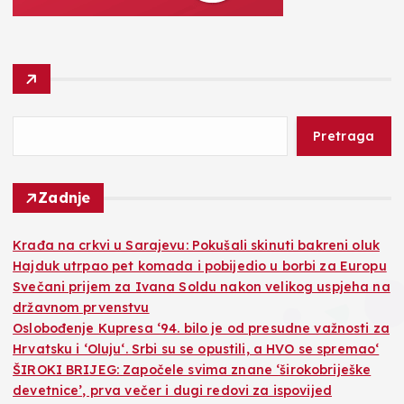
Pretraga
Zadnje
Krađa na crkvi u Sarajevu: Pokušali skinuti bakreni oluk
Hajduk utrpao pet komada i pobijedio u borbi za Europu
Svečani prijem za Ivana Soldu nakon velikog uspjeha na
državnom prvenstvu
Oslobođenje Kupresa ‘94. bilo je od presudne važnosti za
Hrvatsku i ‘Oluju‘. Srbi su se opustili, a HVO se spremao‘
ŠIROKI BRIJEG: Započele svima znane ‘širokobriješke
devetnice’, prva večer i dugi redovi za ispovijed