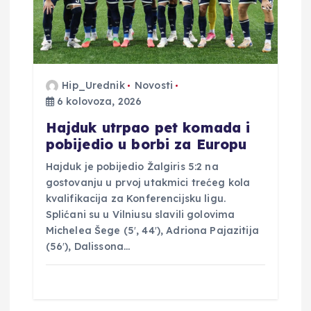
b
j
Hip_Urednik
Novosti
a
6 kolovoza, 2026
v
Hajduk utrpao pet komada i
pobijedio u borbi za Europu
a
Hajduk je pobijedio Žalgiris 5:2 na
gostovanju u prvoj utakmici trećeg kola
kvalifikacija za Konferencijsku ligu.
Splićani su u Vilniusu slavili golovima
Michelea Šege (5′, 44′), Adriona Pajazitija
(56′), Dalissona…