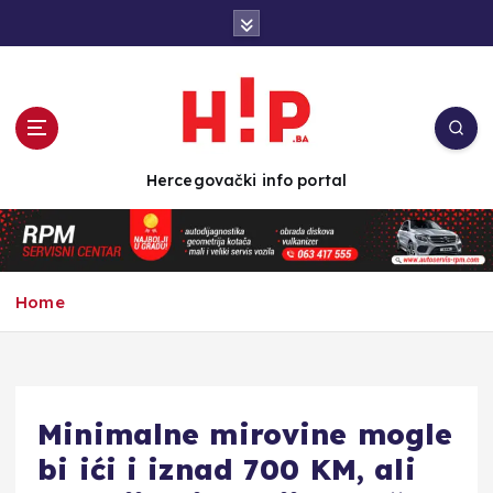
S
k
i
p
t
o
c
Hercegovački info portal
o
n
t
e
n
Home
t
Minimalne mirovine mogle
bi ići i iznad 700 KM, ali