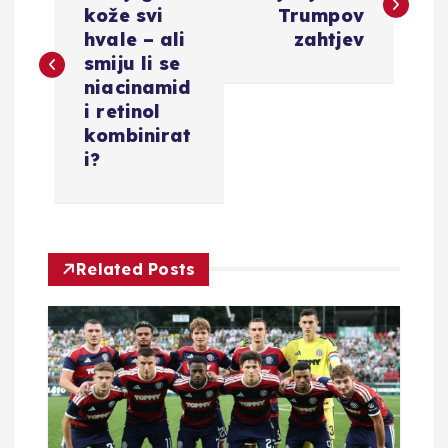
kože svi
Trumpov
v
hvale – ali
zahtjev
smiju li se
i
niacinamid
i retinol
g
kombinirat
i?
a
c
Related Posts
i
j
a
o