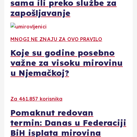
sama ili preko službe za
zapošljavanje
MNOGI NE ZNAJU ZA OVO PRAVILO
Koje su godine posebno
važne za visoku mirovinu
u Njemačkoj?
Za 461.857 korisnika
Pomaknut redovan
termin: Danas u Federaciji
BiH isplata mirovina