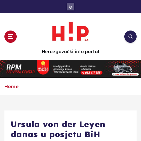
S
k
i
p
t
o
c
Hercegovački info portal
o
n
t
e
n
Home
t
Ursula von der Leyen
danas u posjetu BiH