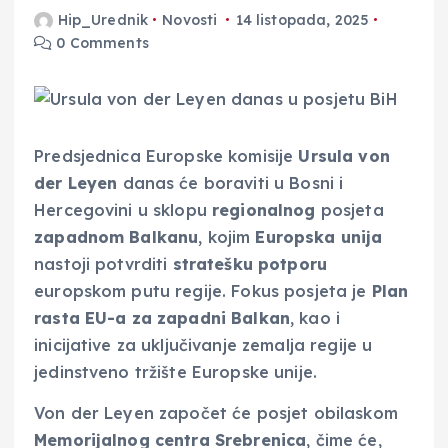
Hip_Urednik
Novosti
14 listopada, 2025
0 Comments
Predsjednica Europske komisije
Ursula von
der Leyen
danas će boraviti u Bosni i
Hercegovini u sklopu
regionalnog
posjeta
zapadnom Balkanu
, kojim
Europska unija
nastoji potvrditi
stratešku potporu
europskom putu regije. Fokus posjeta je
Plan
rasta EU-a za zapadni Balkan
, kao i
inicijative za uključivanje zemalja regije u
jedinstveno tržište Europske unije.
Von der Leyen započet će posjet obilaskom
Memorijalnog centra Srebrenica
, čime će,