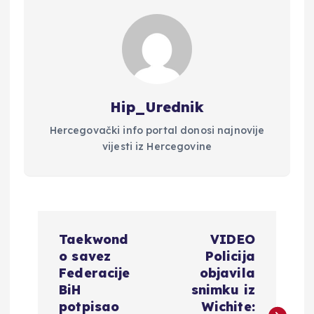
Hip_Urednik
Hercegovački info portal donosi najnovije
vijesti iz Hercegovine
N
Taekwond
VIDEO
a
o savez
Policija
Federacije
objavila
v
BiH
snimku iz
potpisao
Wichite: