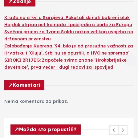
Zadnje
Krađa na crkvi u Sarajevu: Pokušali skinuti bakreni oluk
Hajduk utrpao pet komada i pobijedio u borbi za Europu
Svečani prijem za Ivana Soldu nakon velikog uspjeha na
državnom prvenstvu
Oslobođenje Kupresa ‘94. bilo je od presudne važnosti za
Hrvatsku i ‘Oluju‘. Srbi su se opustili, a HVO se spremao‘
ŠIROKI BRIJEG: Započele svima znane ‘širokobriješke
devetnice’, prva večer i dugi redovi za ispovijed
Komentari
Nema komentara za prikaz.
Možda ste propustili?