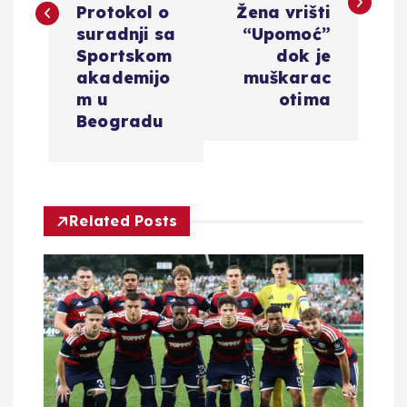
i
Protokol o
Žena vrišti
suradnji sa
“Upomoć”
g
Sportskom
dok je
akademijo
muškarac
a
m u
otima
Beogradu
c
i
Related Posts
j
a
o
b