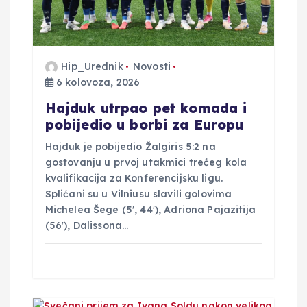
j
a
Hip_Urednik
Novosti
v
6 kolovoza, 2026
a
Hajduk utrpao pet komada i
pobijedio u borbi za Europu
Hajduk je pobijedio Žalgiris 5:2 na
gostovanju u prvoj utakmici trećeg kola
kvalifikacija za Konferencijsku ligu.
Splićani su u Vilniusu slavili golovima
Michelea Šege (5′, 44′), Adriona Pajazitija
(56′), Dalissona…