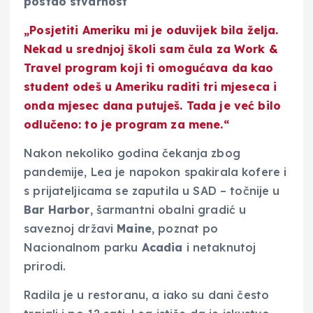
postao stvarnost
„Posjetiti Ameriku mi je oduvijek bila želja.
Nekad u srednjoj školi sam čula za Work &
Travel program koji ti omogućava da kao
student odeš u Ameriku raditi tri mjeseca i
onda mjesec dana putuješ. Tada je već bilo
odlučeno: to je program za mene.“
Nakon nekoliko godina čekanja zbog
pandemije, Lea je napokon spakirala kofere i
s prijateljicama se zaputila u SAD – točnije u
Bar Harbor
, šarmantni obalni gradić u
saveznoj državi
Maine
, poznat po
Nacionalnom parku
Acadia
i netaknutoj
prirodi.
Radila je u restoranu, a iako su dani često