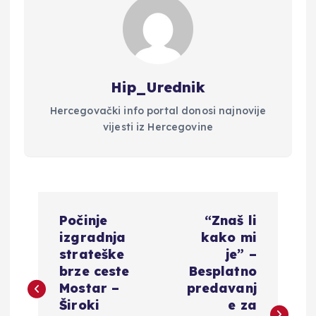
Hip_Urednik
Hercegovački info portal donosi najnovije
vijesti iz Hercegovine
N
Počinje
“Znaš li
a
izgradnja
kako mi
strateške
je” –
v
brze ceste
Besplatno
Mostar –
predavanj
i
Široki
e za