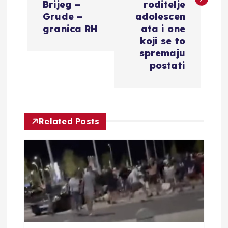
Brijeg –
roditelje
g
Grude –
adolescen
granica RH
ata i one
a
koji se to
spremaju
c
postati
i
j
Related Posts
a
o
b
j