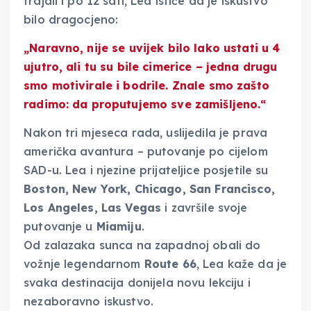
trajali i po 12 sati, Lea ističe da je iskustvo
bilo dragocjeno:
„Naravno, nije se uvijek bilo lako ustati u 4
ujutro, ali tu su bile cimerice – jedna drugu
smo motivirale i bodrile. Znale smo zašto
radimo: da proputujemo sve zamišljeno.“
Nakon tri mjeseca rada, uslijedila je prava
američka avantura – putovanje po cijelom
SAD-u. Lea i njezine prijateljice posjetile su
Boston, New York, Chicago, San Francisco,
Los Angeles, Las Vegas
i završile svoje
putovanje u
Miamiju
.
Od zalazaka sunca na zapadnoj obali do
vožnje legendarnom
Route 66
, Lea kaže da je
svaka destinacija donijela novu lekciju i
nezaboravno iskustvo.