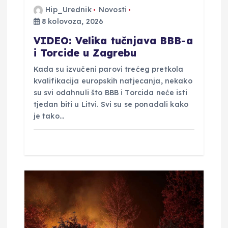
Hip_Urednik
Novosti
a
8 kolovoza, 2026
v
VIDEO: Velika tučnjava BBB-a
i Torcide u Zagrebu
a
Kada su izvučeni parovi trećeg pretkola
kvalifikacija europskih natjecanja, nekako
su svi odahnuli što BBB i Torcida neće isti
tjedan biti u Litvi. Svi su se ponadali kako
je tako…