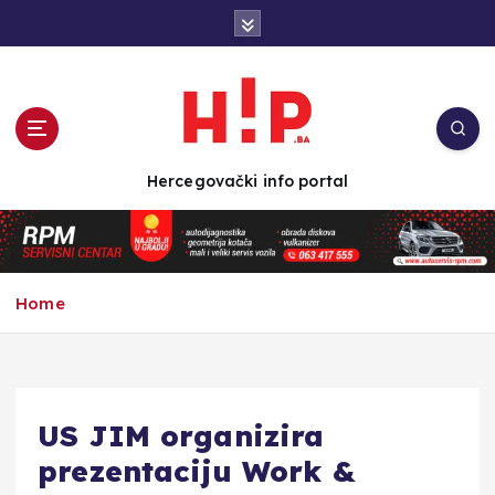
S
k
i
p
t
o
c
Hercegovački info portal
o
n
t
e
n
Home
t
US JIM organizira
prezentaciju Work &