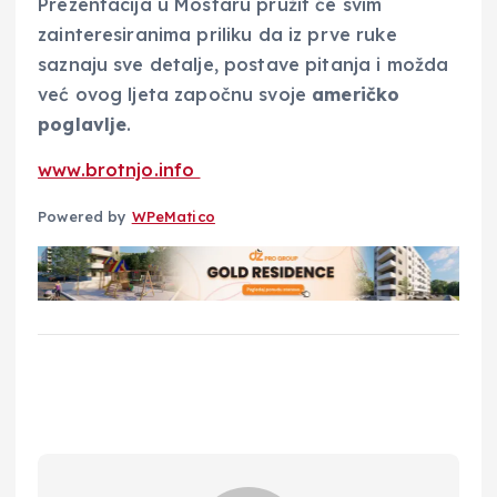
Prezentacija u Mostaru pružit će svim
zainteresiranima priliku da iz prve ruke
saznaju sve detalje, postave pitanja i možda
već ovog ljeta započnu svoje
američko
poglavlje
.
www.brotnjo.info
Powered by
WPeMatico