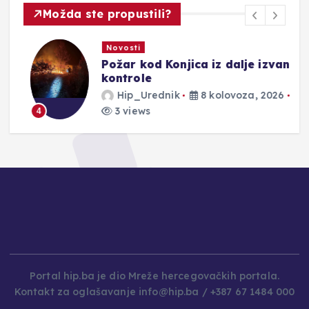
Možda ste propustili?
Novosti
Požar kod Konjica iz dalje izvan
kontrole
Hip_Urednik
8 kolovoza, 2026
3 views
4
Portal hip.ba je dio Mreže hercegovačkih portala.
Kontakt za oglašavanje info@hip.ba / +387 67 1484 000