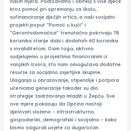
naših mjera. Podržavamo i obitelji s više djece
kroz pomoć pri opremanju za školu,
sufinanciranje dječjih vrtića, a naši socijalni
projekti poput “Pomoć u kući” i
“Gerontodomaćica” trenutačno pokrivaju 78
korisnika starije dobi i dodatnih 60 korisnika
s invaliditetom. Osim toga, aktivno
sudjelujemo u projektima financiranim iz
vanjskih izvora, što nam omogućava dodatne
resurse za socijalno osjetljive skupine.
Ulaganja u obrazovanje, stipendije i potpora
učenicima generacije također su dio
strategije zadržavanja mladih u Žepču. Sve
ove mjere pokazuju da Općina nastoji
djelovati složeno – infrastrukturno,
gospodarski, demografski i socijalno – kako
bismo osigurali uvjete za dugoročan