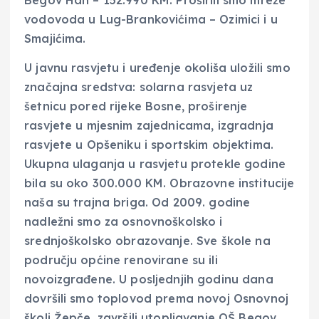
Begov Han – 152.990 KM. Proširili smo mreže
vodovoda u Lug-Brankovićima – Ozimici i u
Smajićima.
U javnu rasvjetu i uređenje okoliša uložili smo
značajna sredstva: solarna rasvjeta uz
šetnicu pored rijeke Bosne, proširenje
rasvjete u mjesnim zajednicama, izgradnja
rasvjete u Opšeniku i sportskim objektima.
Ukupna ulaganja u rasvjetu protekle godine
bila su oko 300.000 KM. Obrazovne institucije
naša su trajna briga. Od 2009. godine
nadležni smo za osnovnoškolsko i
srednjoškolsko obrazovanje. Sve škole na
području općine renovirane su ili
novoizgrađene. U posljednjih godinu dana
dovršili smo toplovod prema novoj Osnovnoj
školi Žepče, završili utopljavanje OŠ Begov