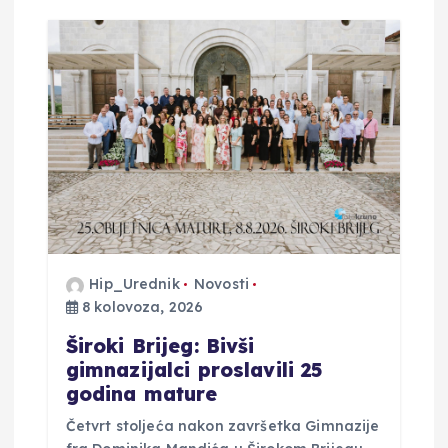
j
a
o
b
j
a
Hip_Urednik
Novosti
8 kolovoza, 2026
v
Široki Brijeg: Bivši
a
gimnazijalci proslavili 25
godina mature
Četvrt stoljeća nakon završetka Gimnazije