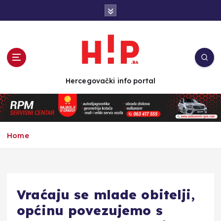
S
k
i
p
t
o
c
Hercegovački info portal
o
n
t
e
n
Home
t
Vraćaju se mlade obitelji,
općinu povezujemo s