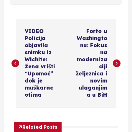
N
VIDEO
Forto u
a
Policija
Washingto
objavila
nu: Fokus
v
snimku iz
na
Wichite:
moderniza
i
Žena vrišti
ciji
“Upomoć”
željeznica i
g
dok je
novim
muškarac
ulaganjim
a
otima
a u BiH
c
i
Related Posts