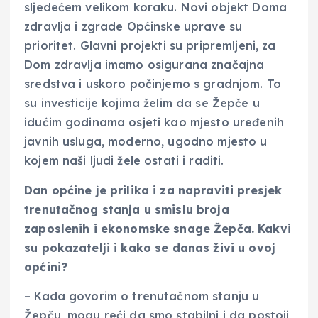
sljedećem velikom koraku. Novi objekt Doma
zdravlja i zgrade Općinske uprave su
prioritet. Glavni projekti su pripremljeni, za
Dom zdravlja imamo osigurana značajna
sredstva i uskoro počinjemo s gradnjom. To
su investicije kojima želim da se Žepče u
idućim godinama osjeti kao mjesto uređenih
javnih usluga, moderno, ugodno mjesto u
kojem naši ljudi žele ostati i raditi.
Dan općine je prilika i za napraviti presjek
trenutačnog stanja u smislu broja
zaposlenih i ekonomske snage Žepča. Kakvi
su pokazatelji i kako se danas živi u ovoj
općini?
– Kada govorim o trenutačnom stanju u
Žepču, mogu reći da smo stabilni i da postoji