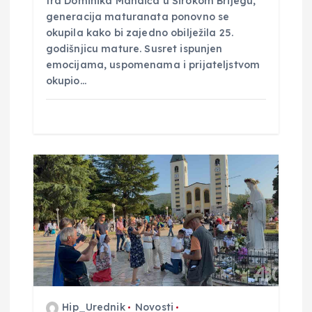
fra Dominika Mandića u Širokom Brijegu,
generacija maturanata ponovno se
okupila kako bi zajedno obilježila 25.
godišnjicu mature. Susret ispunjen
emocijama, uspomenama i prijateljstvom
okupio…
Hip_Urednik
Novosti