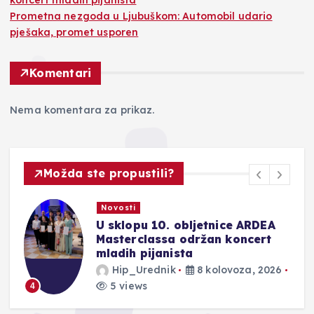
Prometna nezgoda u Ljubuškom: Automobil udario
pješaka, promet usporen
Komentari
Nema komentara za prikaz.
Možda ste propustili?
Novosti
U sklopu 10. obljetnice ARDEA
Masterclassa održan koncert
mladih pijanista
Hip_Urednik
8 kolovoza, 2026
5 views
4