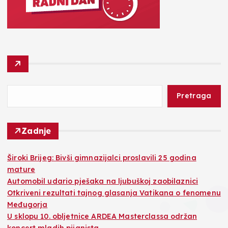
Pretraga
Zadnje
Široki Brijeg: Bivši gimnazijalci proslavili 25 godina
mature
Automobil udario pješaka na ljubuškoj zaobilaznici
Otkriveni rezultati tajnog glasanja Vatikana o fenomenu
Međugorja
U sklopu 10. obljetnice ARDEA Masterclassa održan
koncert mladih pijanista