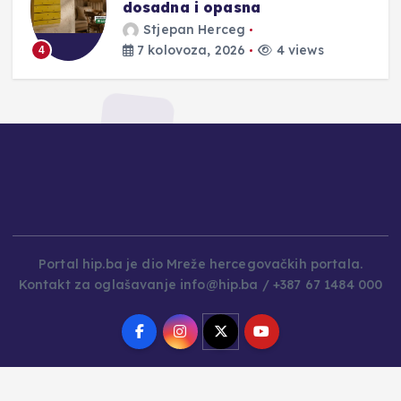
dosadna i opasna
Stjepan Herceg
7 kolovoza, 2026
4 views
4
Portal hip.ba je dio Mreže hercegovačkih portala.
Kontakt za oglašavanje info@hip.ba / +387 67 1484 000