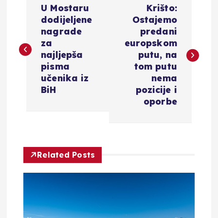
U Mostaru
Krišto:
a
dodijeljene
Ostajemo
nagrade
predani
v
za
europskom
najljepša
putu, na
i
pisma
tom putu
učenika iz
nema
g
BiH
pozicije i
oporbe
a
c
Related Posts
i
j
a