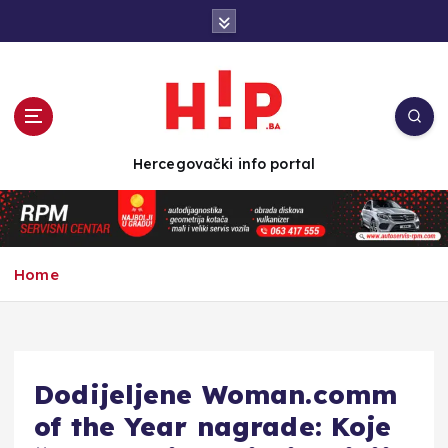
S
k
i
p
t
o
c
Hercegovački info portal
o
n
t
e
n
Home
t
Dodijeljene Woman.comm
of the Year nagrade: Koje