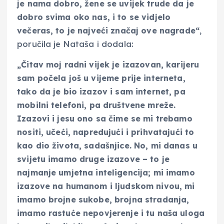
je nama dobro, žene se uvijek trude da je
dobro svima oko nas, i to se vidjelo
večeras, to je najveći značaj ove nagrade“
,
poručila je Nataša i dodala:
„Čitav moj radni vijek je izazovan, karijeru
sam počela još u vijeme prije interneta,
tako da je bio izazov i sam internet, pa
mobilni telefoni, pa društvene mreže.
Izazovi i jesu ono sa čime se mi trebamo
nositi, učeći, napredujući i prihvatajući to
kao dio života, sadašnjice. No, mi danas u
svijetu imamo druge izazove – to je
najmanje umjetna inteligencija; mi imamo
izazove na humanom i ljudskom nivou, mi
imamo brojne sukobe, brojna stradanja,
imamo rastuće nepovjerenje i tu naša uloga