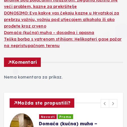
Blidinje pod pojačanim nadzorom: Ilegalna ložišta sve
veći problem, kazne za prekršitelje
DONOSIMO: Evo kakve vas čekaju kazne u Hrvatskoj za
prebrzu vožnju, vožnju pod utjecajem alkohola ili ako
prođete kroz crveno
Domaća (kućna) muha – dosadna i opasna
Teška borba s vatrenom stihijom: Helikopteri gase požar
na nepristupačnom terenu
Komentari
Nema komentara za prikaz.
Možda ste propustili?
Novosti
Promo
Domaća (kućna) muha –