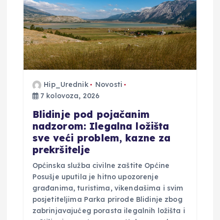
o
b
j
a
Hip_Urednik
Novosti
7 kolovoza, 2026
v
Blidinje pod pojačanim
nadzorom: Ilegalna ložišta
a
sve veći problem, kazne za
prekršitelje
Općinska služba civilne zaštite Općine
Posušje uputila je hitno upozorenje
građanima, turistima, vikendašima i svim
posjetiteljima Parka prirode Blidinje zbog
zabrinjavajućeg porasta ilegalnih ložišta i