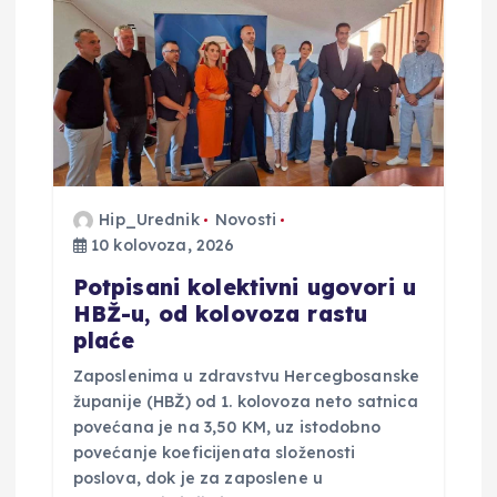
o
b
j
a
v
Hip_Urednik
Novosti
10 kolovoza, 2026
a
Potpisani kolektivni ugovori u
HBŽ-u, od kolovoza rastu
plaće
Zaposlenima u zdravstvu Hercegbosanske
županije (HBŽ) od 1. kolovoza neto satnica
povećana je na 3,50 KM, uz istodobno
povećanje koeficijenata složenosti
poslova, dok je za zaposlene u