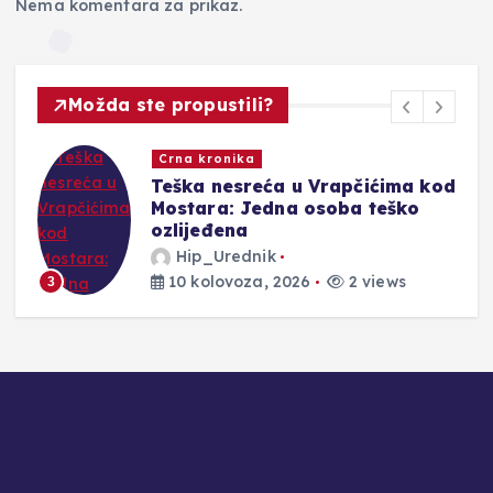
Nema komentara za prikaz.
Možda ste propustili?
Novosti
ćima kod
Dvije prometne nesreće u HN
eško
u: Tri osobe teško ozlijeđene,
četiri lakše
Hip_Urednik
ews
10 kolovoza, 2026
2 views
4