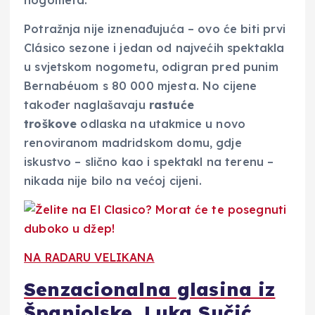
nogometa.
Potražnja nije iznenađujuća – ovo će biti prvi
Clásico sezone i jedan od najvećih spektakla
u svjetskom nogometu, odigran pred punim
Bernabéuom s 80 000 mjesta. No cijene
također naglašavaju
rastuće
troškove
odlaska na utakmice u novo
renoviranom madridskom domu, gdje
iskustvo – slično kao i spektakl na terenu –
nikada nije bilo na većoj cijeni.
NA RADARU VELIKANA
Senzacionalna glasina iz
Španjolske, Luka Sučić