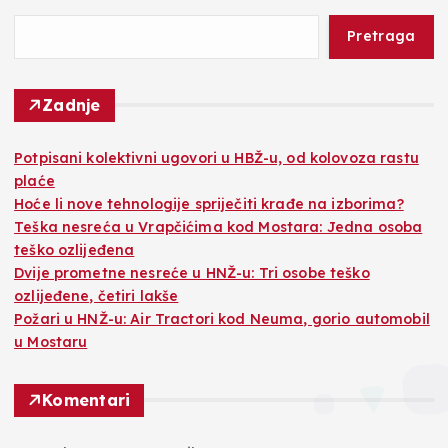
Pretraga
Zadnje
Potpisani kolektivni ugovori u HBŽ-u, od kolovoza rastu
plaće
Hoće li nove tehnologije spriječiti krađe na izborima?
Teška nesreća u Vrapčićima kod Mostara: Jedna osoba
teško ozlijeđena
Dvije prometne nesreće u HNŽ-u: Tri osobe teško
ozlijeđene, četiri lakše
Požari u HNŽ-u: Air Tractori kod Neuma, gorio automobil
u Mostaru
Komentari