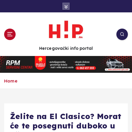
S
k
i
p
t
o
c
Hercegovački info portal
o
n
t
e
n
Home
t
Želite na El Clasico? Morat
će te posegnuti duboko u