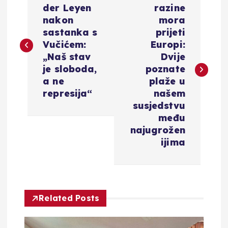
a
der Leyen
razine
nakon
mora
v
sastanka s
prijeti
Vučićem:
Europi:
i
„Naš stav
Dvije
je sloboda,
poznate
g
a ne
plaže u
represija“
našem
a
susjedstvu
među
c
najugrožen
ijima
i
j
Related Posts
a