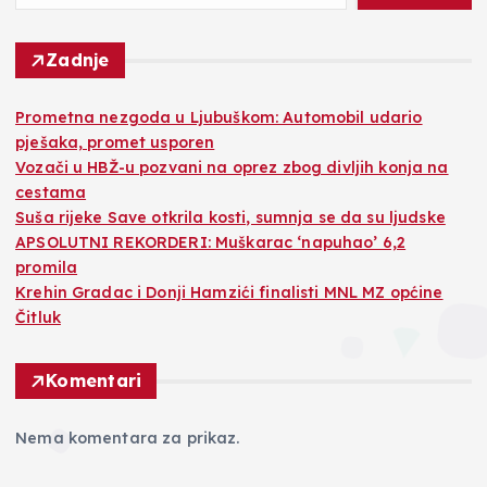
Zadnje
Prometna nezgoda u Ljubuškom: Automobil udario
pješaka, promet usporen
Vozači u HBŽ-u pozvani na oprez zbog divljih konja na
cestama
Suša rijeke Save otkrila kosti, sumnja se da su ljudske
APSOLUTNI REKORDERI: Muškarac ‘napuhao’ 6,2
promila
Krehin Gradac i Donji Hamzići finalisti MNL MZ općine
Čitluk
Komentari
Nema komentara za prikaz.