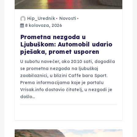
a
Hip_Urednik
Novosti
v
8 kolovoza, 2026
a
Prometna nezgoda u
Ljubuškom: Automobil udario
pješaka, promet usporen
U subotu navečer, oko 20:10 sati, dogodila
se prometna nezgoda na ljubuškoj
zaobilaznici, u blizini Caffe bara Sport.
Prema informacijama koje je portalu
Vrisak.info dostavio čitatelj, u nezgodi je
došlo…