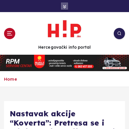
S
k
i
p
t
o
c
Hercegovački info portal
o
n
t
e
n
Home
t
Nastavak akcije
“Koverta”: Pretresa se i