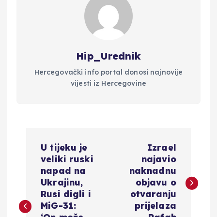
Hip_Urednik
Hercegovački info portal donosi najnovije
vijesti iz Hercegovine
N
U tijeku je
Izrael
a
veliki ruski
najavio
napad na
naknadnu
v
Ukrajinu,
objavu o
Rusi digli i
otvaranju
i
MiG-31:
prijelaza