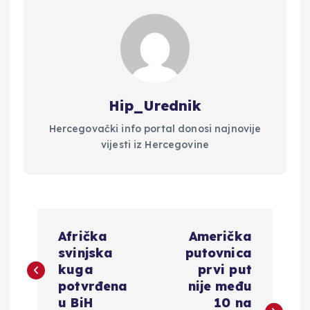
Hip_Urednik
Hercegovački info portal donosi najnovije
vijesti iz Hercegovine
N
Afrička
Američka
a
svinjska
putovnica
kuga
prvi put
v
potvrđena
nije među
u BiH
10 na