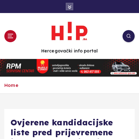
S
k
i
p
t
o
c
Hercegovački info portal
o
n
t
e
n
Home
t
Ovjerene kandidacijske
liste pred prijevremene