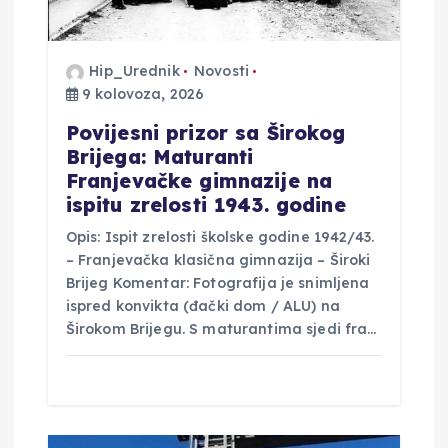
j
a
Hip_Urednik
Novosti
9 kolovoza, 2026
v
Povijesni prizor sa Širokog
a
Brijega: Maturanti
Franjevačke gimnazije na
ispitu zrelosti 1943. godine
Opis: Ispit zrelosti školske godine 1942/43.
– Franjevačka klasična gimnazija – Široki
Brijeg Komentar: Fotografija je snimljena
ispred konvikta (đački dom / ALU) na
Širokom Brijegu. S maturantima sjedi fra…