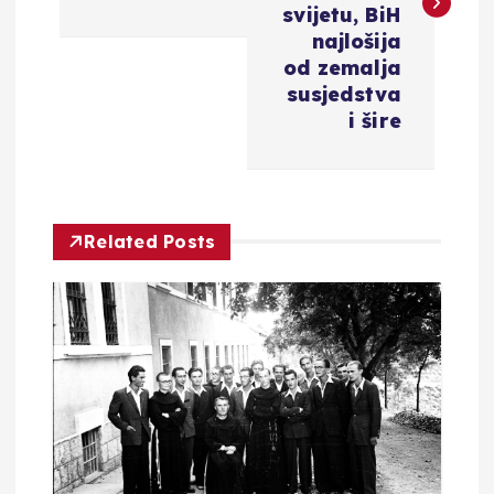
i
svijetu, BiH
najlošija
g
od zemalja
susjedstva
a
i šire
c
i
Related Posts
j
a
o
b