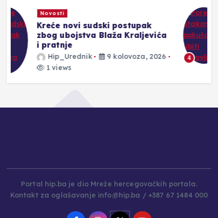
Crna kronika
Poreč: Štakom pokušao ubiti
državljanku BiH
Hip_Urednik
9 kolovoza, 2026
2 views
4
Portal hip.ba je dio Mreže hercegovačkih portala.
Kontakt za oglašavanje info@hip.ba / +387 67 1484 000