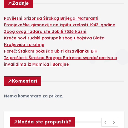
Zadnje
Povijesni prizor sa Širokog Brijega: Maturanti
Franjevačke gimnazije na ispitu zrelosti 1943. godine
Zbog ovog radara ste dobili 7536 kazni
Kreće novi sudski postupak zbog ubojstva Blaža
Kraljevića i pratnje
Poreč: Štakom pokušao ubiti državljanku BiH
Iz prošlosti Širokog Brijega: Potresno svjedočanstvo o
invalidima iz Mamića i Borajne
Komentari
Nema komentara za prikaz.
Možda ste propustili?