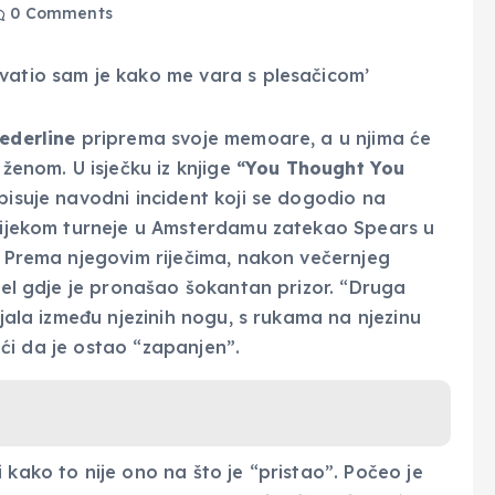
0 Comments
Federline
priprema svoje memoare, a u njima će
 ženom. U isječku iz knjige
“You Thought You
opisuje navodni incident koji se dogodio na
 tijekom turneje u Amsterdamu zatekao Spears u
a. Prema njegovim riječima, nakon večernjeg
otel gdje je pronašao šokantan prizor. “Druga
ajala između njezinih nogu, s rukama na njezinu
jući da je ostao “zapanjen”.
 kako to nije ono na što je “pristao”. Počeo je