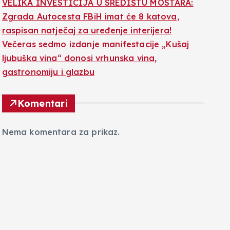
VELIKA INVESTICIJA U SREDIŠTU MOSTARA:
Zgrada Autocesta FBiH imat će 8 katova,
raspisan natječaj za uređenje interijera!
Večeras sedmo izdanje manifestacije „Kušaj
ljubuška vina“ donosi vrhunska vina,
gastronomiju i glazbu
Komentari
Nema komentara za prikaz.