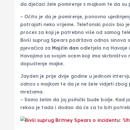
da dječaci žele pomirenje s majkom te da su 
– Očito je da je pomirenje, ponovno ujedinjenj
potrajati neko vrijeme. Telefonski poziv bio j
proces za koji je potrebno više od samog tel
Bivši suprug Spears podržava odnos sinova s 
pjevačica za
Majčin dan
odletjela na Havaje i
Havajima sa svojim ocem koji ima skrbništvo n
dopuštenje majke.
Jayden je prije dvije godine u jednom intervj
odnos s majkom te da je ne žele vidjeti zbo
mrežama.
– Samo želim da joj psihički bude bolje. Kad j
rekao je tada i dodao da će za to biti potre