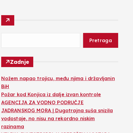
Pretraga
Zadnje
Nožem napao trojicu, među njima i državljanin
BiH
Požar kod Konjica iz dalje izvan kontrole
AGENCIJA ZA VODNO PODRUČJE
JADRANSKOG MORA | Dugotrajna suša snizila
vodostaje, no nisu na rekordno niskim
razinama