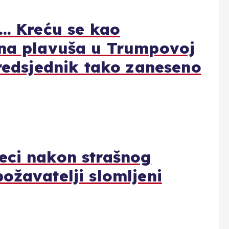
e… Kreću se kao
dna plavuša u Trumpovoj
predsjednik tako zaneseno
eci nakon strašnog
ožavatelji slomljeni