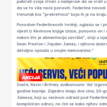
pakirati svoje stvari s namjerom da se vrati u
da se to više neće ponoviti. Federline navodi
trenutak bio “prekretnica” koja ih je na kraju z
Povodom Federlineovih tvrdnji, oglasio se i 
vijesti iz Kevinove knjige izlaze, ponovno on i 
nakon što je alimentacija završila”, stoji u izj
Sean Preston i Jayden James, i njihova dobro
detaljno opisala u svojim memoarima.”
Inače, Kevin i Britney sudbonosno ‘da’ izgovor
godine kasnije. Zajedno imaju dva sina, 20-
Jamesa, koji su većinom odrasli pod Federlin
kompliciran odnos, no čini se kako njihov od