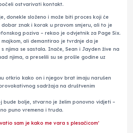
počeli ostvarivati kontakt.
e, donekle složeno i može biti proces koji će
e dobar znak i korak u pravom smjeru, ali to je
efonskog poziva – rekao je odvjetnik za Page Six.
majkom, ali demantirao je tvrdnje da je
 s njima se sastala. Inače, Sean i Jayden žive na
ad njima, a preselili su se prošle godine uz
uu otkrio kako on i njegov brat imaju narušen
g provokativnog sadržaja na društvenim
oj bude bolje, stvarno je želim ponovno vidjeti –
bno puno vremena i truda.