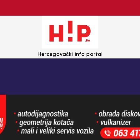
Hercegovački info portal
olica
Crna kronika
Zanimljivosti