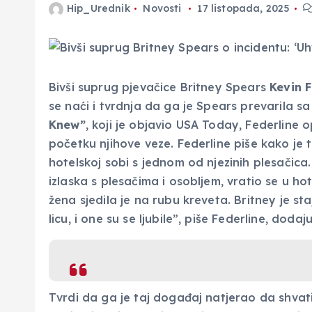
Hip_Urednik
Novosti
17 listopada, 2025
Bivši suprug pjevačice Britney Spears
Kevin 
se naći i tvrdnja da ga je Spears prevarila sa
Knew”
, koji je objavio USA Today, Federline 
početku njihove veze. Federline piše kako je
hotelskoj sobi s jednom od njezinih plesačic
izlaska s plesačima i osobljem, vratio se u h
žena sjedila je na rubu kreveta. Britney je st
licu, i one su se ljubile”, piše Federline, doda
Tvrdi da ga je taj događaj natjerao da shvati