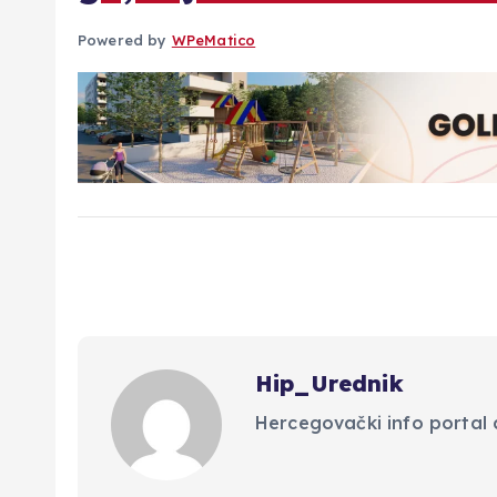
Powered by
WPeMatico
Hip_Urednik
Hercegovački info portal d