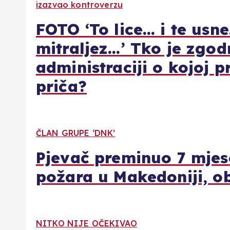
izazvao kontroverzu
FOTO ‘To lice… i te usn
mitraljez…’ Tko je zgo
administraciji o kojoj 
priča?
ČLAN GRUPE ‘DNK’
Pjevač preminuo 7 mjes
požara u Makedoniji, ob
NITKO NIJE OČEKIVAO