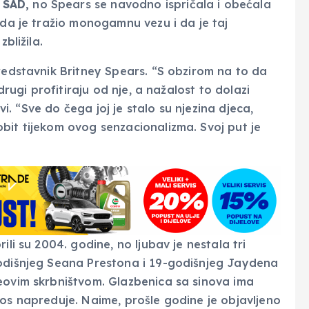
SAD,
no Spears se navodno ispričala i obećala
 da je tražio monogamnu vezu i da je taj
bližila.
predstavnik Britney Spears. “S obzirom na to da
drugi profitiraju od nje, a nažalost to dolazi
avi. “Sve do čega joj je stalo su njezina djeca,
bit tijekom ovog senzacionalizma. Svoj put je
ili su 2004. godine, no ljubav je nestala tri
godišnjeg Seana Prestona i 19-godišnjeg Jaydena
eovim skrbništvom. Glazbenica sa sinova ima
nos napreduje. Naime, prošle godine je objavljeno