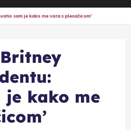
Uhvatio sam je kako me vara s plesačicom’
 Britney
identu:
 je kako me
čicom’