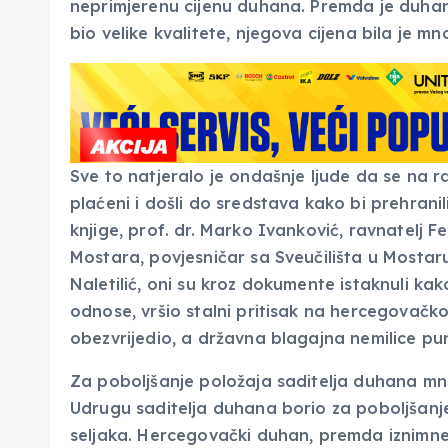
neprimjerenu cijenu duhana. Premda je duhan
bio velike kvalitete, njegova cijena bila je m
Sve to natjeralo je ondašnje ljude da se na ra
plaćeni i došli do sredstava kako bi prehranili
knjige, prof. dr. Marko Ivanković, ravnatelj
Mostara, povjesničar sa Sveučilišta u Mostar
Naletilić, oni su kroz dokumente istaknuli ka
odnose, vršio stalni pritisak na hercegovač
obezvrijedio, a državna blagajna nemilice pun
Za poboljšanje položaja saditelja duhana mn
Udrugu saditelja duhana borio za poboljša
seljaka. Hercegovački duhan, premda iznimne k