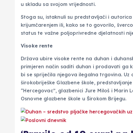
u skladu sa svojom vrijednosti.
Stoga su, istaknuli su predstavljači i autorica
krijumčarenjem ili, kako se to govorilo, šverc
status te važne poljoprivredne djelatnosti nij
Visoke rente
Država ubire visoke rente na duhan i duhans
primjeren način saditi duhan i prodavati ga 
bi se spriječila njegova ilegalna trgovina. U
širokobriješke Glazbene škole, predstavljanje
“Hercegovac”, glazbenici Jure Miloš i Marin L
Osnovne glazbene škole u Širokom Brijegu.