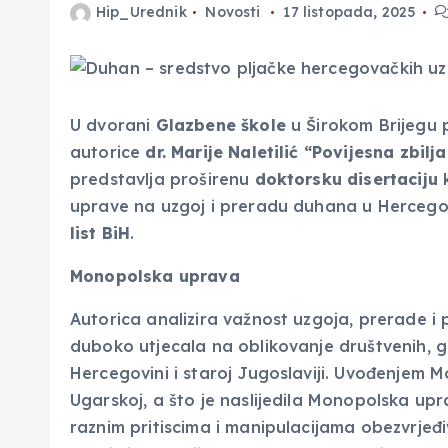
Hip_Urednik
Novosti
17 listopada, 2025
U dvorani
Glazbene škole
u Širokom Brijegu 
autorice
dr. Marije Naletilić
“Povijesna zbilj
predstavlja proširenu
doktorsku disertaciju
k
uprave na uzgoj i preradu duhana u Hercegov
list BiH
.
Monopolska uprava
Autorica analizira važnost uzgoja, prerade i 
duboko utjecala na oblikovanje društvenih, 
Hercegovini i staroj Jugoslaviji. Uvođenjem 
Ugarskoj, a što je naslijedila Monopolska up
raznim pritiscima i manipulacijama obezvrjeđi