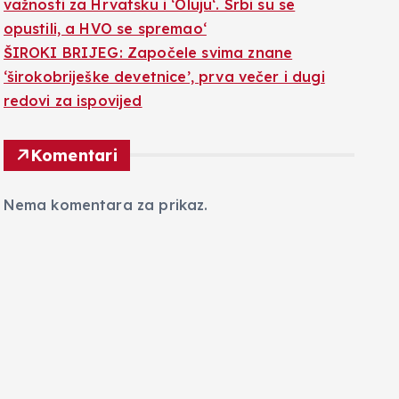
važnosti za Hrvatsku i ‘Oluju‘. Srbi su se
opustili, a HVO se spremao‘
ŠIROKI BRIJEG: Započele svima znane
‘širokobriješke devetnice’, prva večer i dugi
redovi za ispovijed
Komentari
Nema komentara za prikaz.