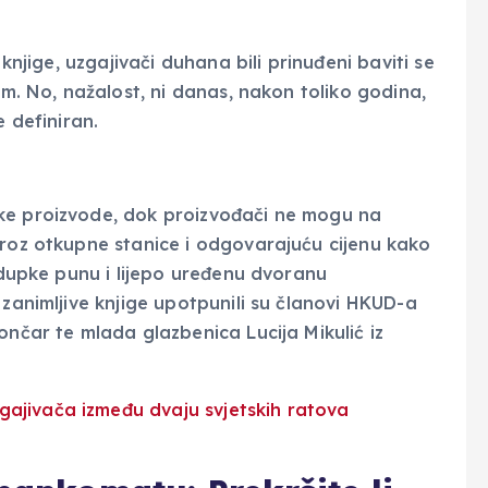
 knjige, uzgajivači duhana bili prinuđeni baviti se
om. No, nažalost, ni danas, nakon toliko godina,
e definiran.
ke proizvode, dok proizvođači ne mogu na
kroz otkupne stanice i odgovarajuću cijenu kako
z dupke punu i lijepo uređenu dvoranu
 zanimljive knjige upotpunili su članovi HKUD-a
ončar te mlada glazbenica Lucija Mikulić iz