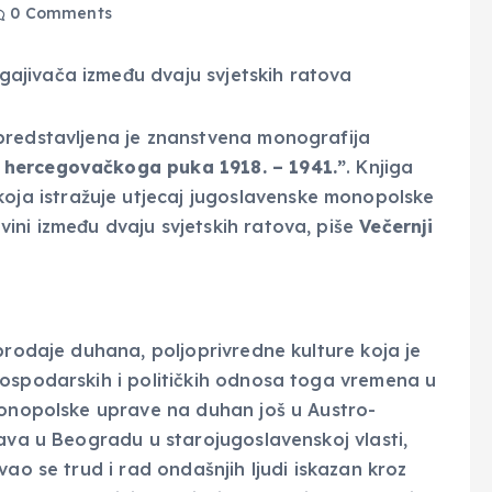
0 Comments
predstavljena je znanstvena monografija
a hercegovačkoga puka 1918. – 1941.”
. Knjiga
oja istražuje utjecaj jugoslavenske monopolske
ini između dvaju svjetskih ratova, piše
Večernji
prodaje duhana, poljoprivredne kulture koja je
gospodarskih i političkih odnosa toga vremena u
Monopolske uprave na duhan još u Austro-
rava u Beogradu u starojugoslavenskoj vlasti,
vao se trud i rad ondašnjih ljudi iskazan kroz