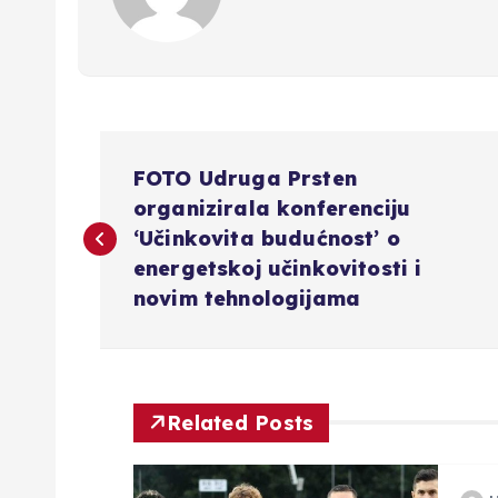
N
FOTO Udruga Prsten
a
organizirala konferenciju
‘Učinkovita budućnost’ o
v
energetskoj učinkovitosti i
novim tehnologijama
i
g
Related Posts
a