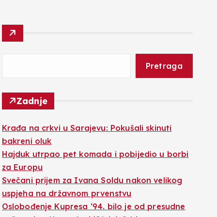
Pretraga
Zadnje
Krađa na crkvi u Sarajevu: Pokušali skinuti
bakreni oluk
Hajduk utrpao pet komada i pobijedio u borbi
za Europu
Svečani prijem za Ivana Soldu nakon velikog
uspjeha na državnom prvenstvu
Oslobođenje Kupresa ‘94. bilo je od presudne