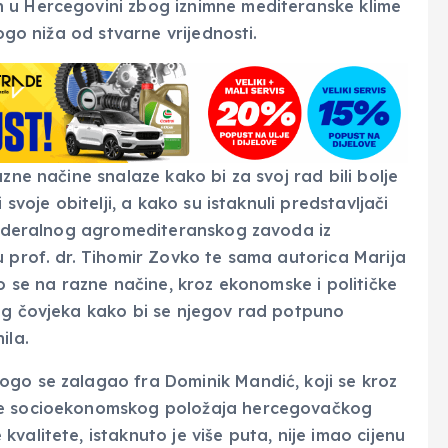
 u Hercegovini zbog iznimne mediteranske klime
nogo niža od stvarne vrijednosti.
zne načine snalaze kako bi za svoj rad bili bolje
 svoje obitelji, a kako su istaknuli predstavljači
 Federalnog agromediteranskog zavoda iz
u prof. dr. Tihomir Zovko te sama autorica Marija
ko se na razne načine, kroz ekonomske i političke
kog čovjeka kako bi se njegov rad potpuno
ila.
ogo se zalagao fra Dominik Mandić, koji se kroz
nje socioekonomskog položaja hercegovačkog
valitete, istaknuto je više puta, nije imao cijenu