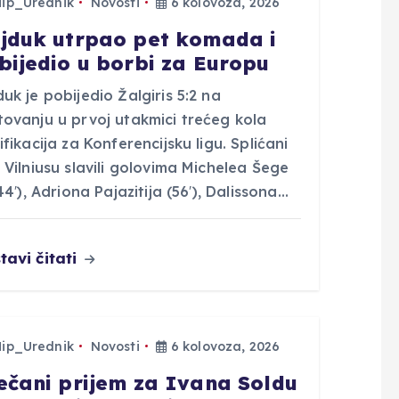
Hip_Urednik
Novosti
6 kolovoza, 2026
jduk utrpao pet komada i
bijedio u borbi za Europu
uk je pobijedio Žalgiris 5:2 na
tovanju u prvoj utakmici trećeg kola
ifikacija za Konferencijsku ligu. Splićani
 Vilniusu slavili golovima Michelea Šege
 44′), Adriona Pajazitija (56′), Dalissona…
tavi čitati
Hip_Urednik
Novosti
6 kolovoza, 2026
ečani prijem za Ivana Soldu