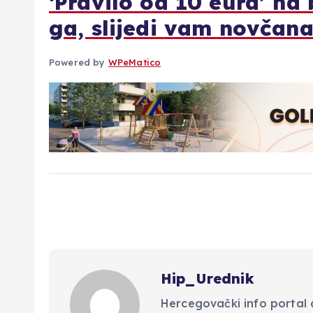
‘Pravilo od 10 eura’ na 
ga, slijedi vam novčana
Powered by
WPeMatico
Hip_Urednik
Hercegovački info portal d