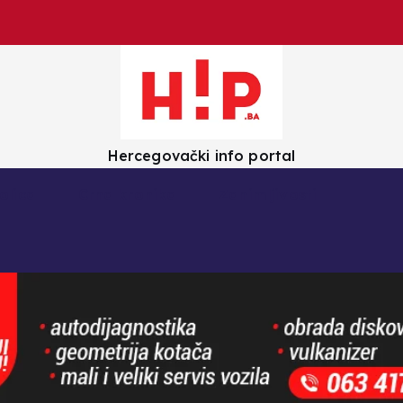
Hercegovački info portal
olica
Crna kronika
Zanimljivosti