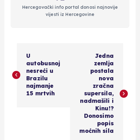
Hercegovački info portal donosi najnovije
vijesti iz Hercegovine
N
U
Jedna
a
autobusnoj
zemlja
nesreći u
postala
v
Brazilu
nova
najmanje
zračna
i
15 mrtvih
supersila,
nadmašili i
g
Kinu!?
Donosimo
a
popis
moćnih sila