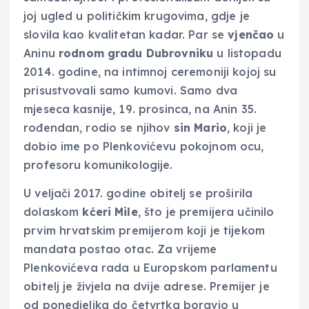
joj ugled u političkim krugovima, gdje je
slovila kao kvalitetan kadar. Par se
vjenčao
u
Aninu
rodnom gradu Dubrovniku
u listopadu
2014. godine, na intimnoj ceremoniji kojoj su
prisustvovali samo kumovi. Samo dva
mjeseca kasnije, 19. prosinca, na Anin 35.
rođendan, rodio se njihov
sin Mario
, koji je
dobio ime po Plenkovićevu pokojnom ocu,
profesoru komunikologije.
U veljači 2017. godine obitelj se proširila
dolaskom
kćeri Mile
, što je premijera učinilo
prvim hrvatskim premijerom koji je tijekom
mandata postao otac. Za vrijeme
Plenkovićeva rada u Europskom parlamentu
obitelj je živjela na dvije adrese. Premijer je
od ponedjeljka do četvrtka boravio u