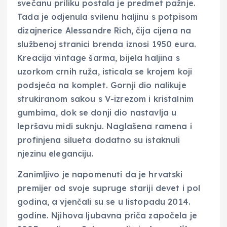
svečanu priliku postala je predmet pažnje.
Tada je odjenula svilenu haljinu s potpisom
dizajnerice Alessandre Rich, čija cijena na
službenoj stranici brenda iznosi 1950 eura.
Kreacija vintage šarma, bijela haljina s
uzorkom crnih ruža, isticala se krojem koji
podsjeća na komplet. Gornji dio nalikuje
strukiranom sakou s V-izrezom i kristalnim
gumbima, dok se donji dio nastavlja u
lepršavu midi suknju. Naglašena ramena i
profinjena silueta dodatno su istaknuli
njezinu eleganciju.
Zanimljivo je napomenuti da je hrvatski
premijer od svoje supruge stariji devet i pol
godina, a vjenčali su se u listopadu 2014.
godine. Njihova ljubavna priča započela je