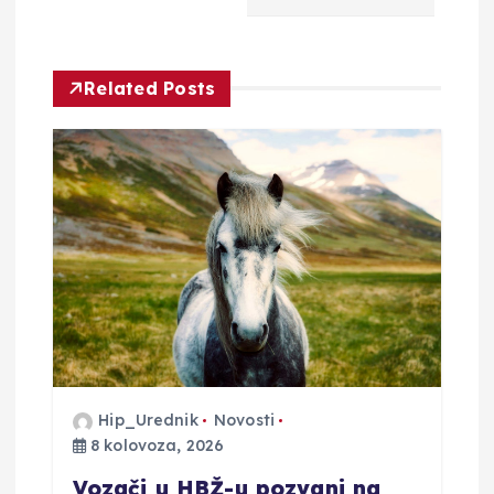
c
i
Related Posts
j
a
o
b
j
a
Hip_Urednik
Novosti
v
8 kolovoza, 2026
a
Vozači u HBŽ-u pozvani na