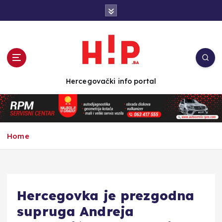
S
k
i
p
t
o
c
Hercegovački info portal
o
n
t
e
n
Home
t
Hercegovka je prezgodna
supruga Andreja