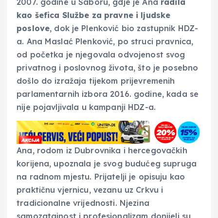
2007. godine u Saboru, gdje je Ana
radila
kao šefica Službe za pravne i ljudske
poslove
, dok je Plenković bio zastupnik HDZ-
a. Ana Maslać Plenković, po struci pravnica,
od početka je njegovala odvojenost svog
privatnog i poslovnog života, što je posebno
došlo do izražaja tijekom prijevremenih
parlamentarnih izbora 2016. godine, kada se
nije pojavljivala u kampanji HDZ-a.
Ana, rodom iz Dubrovnika i hercegovačkih
korijena, upoznala je svog budućeg supruga
na radnom mjestu. Prijatelji je opisuju kao
praktičnu vjernicu, vezanu uz Crkvu i
tradicionalne vrijednosti. Njezina
samozatajnost i profesionalizam donijeli su