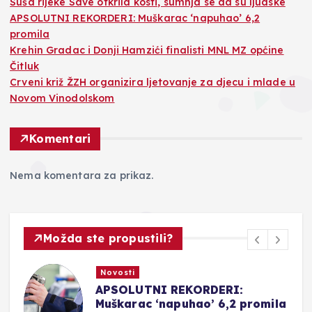
Suša rijeke Save otkrila kosti, sumnja se da su ljudske
APSOLUTNI REKORDERI: Muškarac ‘napuhao’ 6,2
promila
Krehin Gradac i Donji Hamzići finalisti MNL MZ općine
Čitluk
Crveni križ ŽZH organizira ljetovanje za djecu i mlade u
Novom Vinodolskom
Komentari
Nema komentara za prikaz.
Možda ste propustili?
Novosti
Krehin Gradac i Donji Hamzići
a
finalisti MNL MZ općine Čitluk