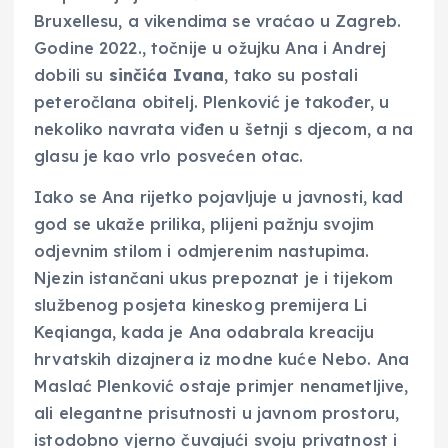
Bruxellesu, a vikendima se vraćao u Zagreb.
Godine 2022., točnije u ožujku Ana i Andrej
dobili su
sinčića Ivana
, tako su postali
peteročlana obitelj. Plenković je također, u
nekoliko navrata viđen u šetnji s djecom, a na
glasu je kao vrlo posvećen otac.
Iako se Ana rijetko pojavljuje u javnosti, kad
god se ukaže prilika, plijeni pažnju svojim
odjevnim stilom i odmjerenim nastupima.
Njezin istančani ukus prepoznat je i tijekom
službenog posjeta kineskog premijera Li
Keqianga, kada je Ana odabrala kreaciju
hrvatskih dizajnera iz modne kuće Nebo. Ana
Maslać Plenković ostaje primjer nenametljive,
ali elegantne prisutnosti u javnom prostoru,
istodobno vjerno čuvajući svoju privatnost i