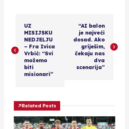
N
UZ
“AI balon
a
MISIJSKU
je najveći
NEDJELJU
dosad. Ako
v
– Fra Ivica
griješim,
Vrbić: “Svi
čekaju nas
i
možemo
dva
biti
scenarija”
g
misionari”
a
c
Related Posts
i