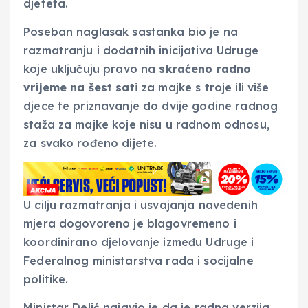
djeteta.
Poseban naglasak sastanka bio je na
razmatranju i dodatnih inicijativa Udruge
koje uključuju pravo na
skraćeno radno
vrijeme na šest sati
za majke s troje ili više
djece te priznavanje do dvije godine radnog
staža za majke koje nisu u radnom odnosu,
za svako rođeno dijete.
U cilju razmatranja i usvajanja navedenih
mjera dogovoreno je blagovremeno i
koordinirano djelovanje između Udruge i
Federalnog ministarstva rada i socijalne
politike.
Ministar Delić najavio je da je radna verzija