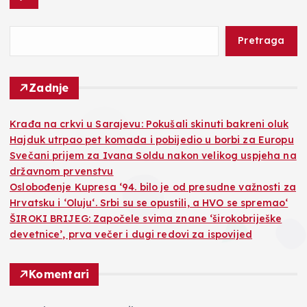
Pretraga
Zadnje
Krađa na crkvi u Sarajevu: Pokušali skinuti bakreni oluk
Hajduk utrpao pet komada i pobijedio u borbi za Europu
Svečani prijem za Ivana Soldu nakon velikog uspjeha na
državnom prvenstvu
Oslobođenje Kupresa ‘94. bilo je od presudne važnosti za
Hrvatsku i ‘Oluju‘. Srbi su se opustili, a HVO se spremao‘
ŠIROKI BRIJEG: Započele svima znane ‘širokobriješke
devetnice’, prva večer i dugi redovi za ispovijed
Komentari