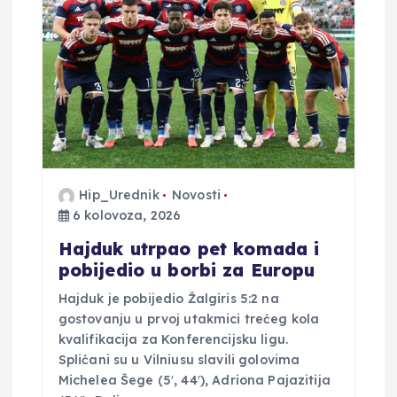
j
a
o
b
j
Hip_Urednik
Novosti
6 kolovoza, 2026
a
Hajduk utrpao pet komada i
v
pobijedio u borbi za Europu
Hajduk je pobijedio Žalgiris 5:2 na
a
gostovanju u prvoj utakmici trećeg kola
kvalifikacija za Konferencijsku ligu.
Splićani su u Vilniusu slavili golovima
Michelea Šege (5′, 44′), Adriona Pajazitija