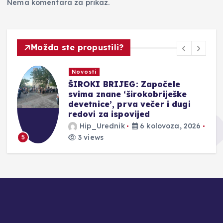
Nema komentara za prikaz.
Možda ste propustili?
Novosti
ŠIROKI BRIJEG: Započele
svima znane ‘širokobriješke
devetnice’, prva večer i dugi
redovi za ispovijed
Hip_Urednik
6 kolovoza, 2026
3 views
5