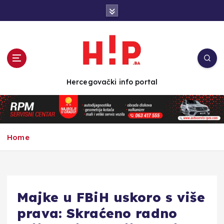
S
k
i
p
t
o
c
Hercegovački info portal
o
n
t
e
n
Home
t
Majke u FBiH uskoro s više
prava: Skraćeno radno