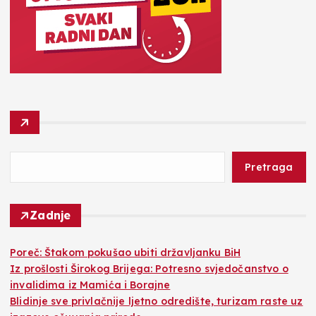
Pretraga
Zadnje
Poreč: Štakom pokušao ubiti državljanku BiH
Iz prošlosti Širokog Brijega: Potresno svjedočanstvo o
invalidima iz Mamića i Borajne
Blidinje sve privlačnije ljetno odredište, turizam raste uz