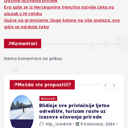
izazove očuvanja prirode
Evo gdje se iz Hercegovine trenutno najviše čeka na
ulazak u Hrvatsku
Gužve na granicama: Duge kolone na više prelaza, evo
gdje se najduže čeka
Komentari
Nema komentara za prikaz.
Možda ste propustili?
Novosti
 privlačnije ljetno
Evo gdje se iz 
turizam raste uz
trenutno najviš
uvanja prirode
u Hrvatsku
nik
9 kolovoza, 2026
Hip_Urednik