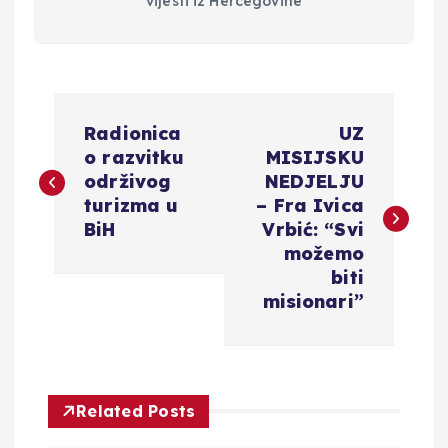
vijesti iz Hercegovine
N
Radionica
UZ
a
o razvitku
MISIJSKU
održivog
NEDJELJU
v
turizma u
– Fra Ivica
BiH
Vrbić: “Svi
i
možemo
biti
g
misionari”
a
c
Related Posts