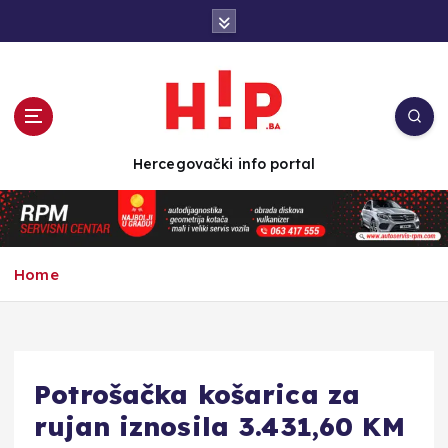
S
k
i
p
t
o
c
Hercegovački info portal
o
n
t
e
n
Home
t
Potrošačka košarica za
rujan iznosila 3.431,60 KM