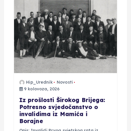
i
j
a
o
b
j
Hip_Urednik
Novosti
a
9 kolovoza, 2026
v
Iz prošlosti Širokog Brijega:
Potresno svjedočanstvo o
invalidima iz Mamića i
a
Borajne
Opis: Invalidi Prvog svjetskog rata iz